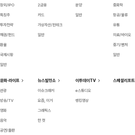
장외/IPO
2금융
분양
중화학
특징주
카드
일반
항공/물류
투자전략
가상자산/핀테크
유통
채권/펀드
일반
의료/바이오
환율
중기/벤처
국제시황
일반
일반
문화·라이프
뉴스발전소
이투데이TV
스페셜리포트
관광
이슈크래커
e스튜디오
방송/TV
요즘, 이거
랭킹영상
영화
그래픽스
음악
한 컷
공연/출판