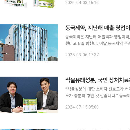
2026-04-03 16:16
지했다. 특히 브랜드 로열티 항목에서
동국제약, 지난해 매출·영업이
동국제약은 지난해 매출액과 영업이익,
했다고 6일 밝혔다. 이날 동국제약 주총소집공고 공시에 공개된 연결재무제표에 따르면 동국제약의
지난해 매출은 8122억 원, 영업이익 
2025-03-06 17:37
11.1%, 
식물유래성분, 국민 상처치료
“식물성분에 대한 소비자 선호도가 커지
도가 충분히 쌓인 것 같습니다.” 동국제약 상처치료제 ‘마데카솔’은 1970년 출시돼 반세기 넘는 동
안 국민의 상처를 치료했다. 마데카솔
2024-07-15 05:00
분포된 식물에서 추출한 센텔라정량추