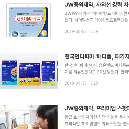
JW중외제약, 자외선 강력 
JW중외제약은 ‘하이맘밴드 에이지썬프
혔다. 하이맘밴드 에이지썬프로텍션은 은(Ag)과 자외선 차단 성분을 갖춘 국내 유일의 프리미엄 습
윤밴드로 상처 부위나 크기에 맞게 잘라 
2019-02-28 15:39
로 상처 부위의 색소 침착을 줄여주는
한국먼디파마 '메디폼', 패키
한국먼디파마(유)의 습윤밴드 메디폼은
지를 리뉴얼했다고 30일 밝혔다. 한국먼디파마는 2017년 실시한 ‘습윤밴드 관련 소비자 인식 조
사’에서 응답자의 46%가 상처 종류,
2019-01-30 13:20
모르는 것으로 나타나 소비자들이 상처
JW중외제약, 프리미엄 스팟
항균 효과와 자외선 차단 기능을 동시에 갖춘 습윤밴드가 
효과적인 ‘하이맘밴드 뷰티스팟’을 출시하