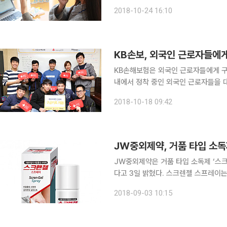
드 뷰티스팟은 은(Ag)과 자외선 차단
2018-10-24 16:10
50/PA+++의 강력한 자외선 차단 
KB손보, 외국인 근로자들에
KB손해보험은 외국인 근로자들에게 구급키트를 제공
내에서 정착 중인 외국인 근로자들을 
제, 습윤 밴드뿐만 아니라 일상에서도 
2018-10-18 09:42
또한 응급상황 발생 시 대처가 용이하
JW중외제약, 거품 타입 소독
JW중외제약은 거품 타입 소독제 ‘스
다고 3일 밝혔다. 스크렌젤 스프레이는 광범위한 살균력을 가진 염화세틸피리디늄을 비롯한 클로르
페니라민말레산염, 디부카인염산염, 나
2018-09-03 10:15
하는 제품이다. 스프레이 타입으로 긁