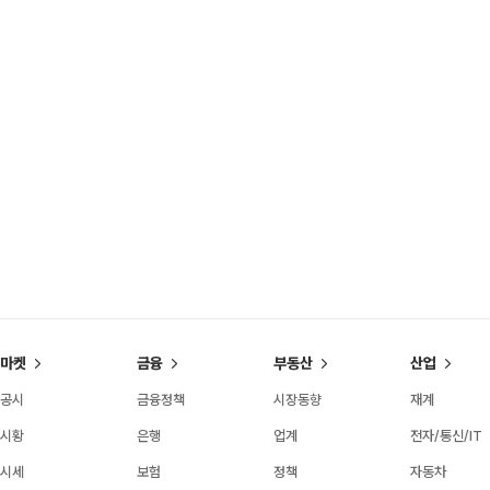
마켓
금융
부동산
산업
공시
금융정책
시장동향
재계
시황
은행
업계
전자/통신/IT
시세
보험
정책
자동차