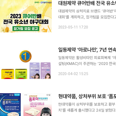
대원제약 큐어반배 전국 유소
대원제약의 상처치료 브랜드 ‘큐어반’이
대회‘를 개최하고, 참가팀을 모집한다고 11일 밝혔다. 큐어반과 대한야
번 대회는 27일부터 28일까지 이틀간 서울시
2023-05-11 17:20
야구위원회 소속 유소년 구단으로, 참
일동제약 ‘아로나민’, 7년 연
일동제약은 활성비타민 피로회복제 ‘아
설팅(KMAC)이 주관하는 ‘2020 
브랜드파워(K-BPI·Korea Brand
2020-04-02 15:25
해 대한민국의 소비생활을 대표하는 
현대약품, 상처부위 보호 ‘폼
현대약품이 상처부위를 보호하고 환부 
치’를 새롭게 출시했다고 24일 밝혔