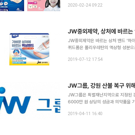
성분으로 이뤄진 밴드로, 일반 밴드에 
2020-02-24 09:22
과적이다. 작은 부위에 붙일 수 있는
JW중외제약, 상처에 바르는 
JW중외제약은 바르는 상처 밴드 ‘하이맘밴드
퀴드폼은 폴리우레탄의 액상형 성분으로
밴드다. 이 제품은 필름막이 유연해 손가락, 관절, 손톱 끝 등 일반 밴드가 잘 붙지 않는 굴곡진 부위
2019-07-12 17:54
에도 불편함 없이 사용할 수 있다. 또 
JW그룹, 강원 산불 복구 위
JW그룹은 특별재난지역으로 지정된 강
6000만 원 상당의 성금과 의약품을 
롯해 JW중외제약, JW신약, JW생
2019-04-11 16:40
터 총 5000만 원의 성금을 모아 전