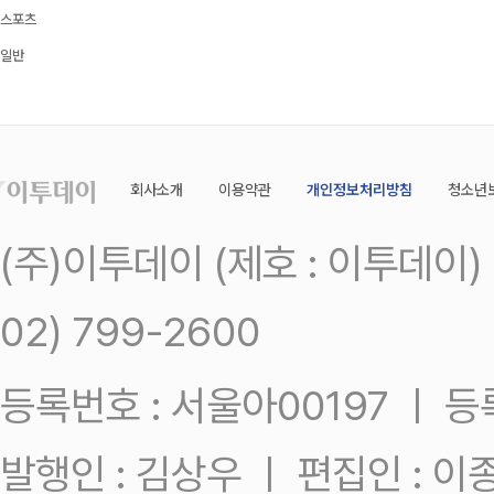
스포츠
일반
회사소개
이용약관
개인정보처리방침
청소년
(주)이투데이 (제호 : 이투데이
02) 799-2600
등록번호 : 서울아00197 ㅣ 등록일
발행인 : 김상우 ㅣ 편집인 : 