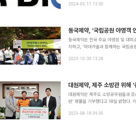
2024-03-11 13:50
은 티앤알폼 제품을 필두로 하여 첨단
동국제약, ‘국립공원 야영객 
동국제약은 전국 주요 야영장 및 대피
치하고, ‘마데카솔과 함께하는 국립공원
캠페인은 야영객들에게 안전한 캠핑 문
2023-10-30 13:28
대원제약, 제주 소방관 위해 
대원제약은 제주도 소방공무원들과 응급
반’ 제품을 기부했다고 18일 밝혔다. 이번 기부는 대원제약과 초기 화상용 제품인 ‘큐어반 번스프레
이’ 제조사 원바이오젠의 협업으로 진행됐으며 
2023-08-18 09:30
기부식에는 김희현 제주특별자치도 정