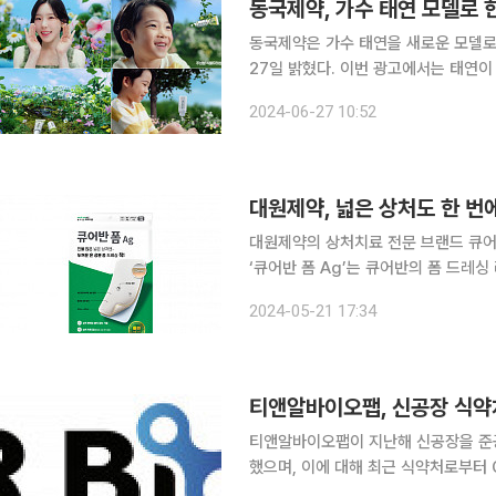
동국제약, 가수 태연 모델로 한
동국제약은 가수 태연을 새로운 모델로
27일 밝혔다. 이번 광고에서는 태연이 ‘상처 요정’으로 출연해, 마데카솔겔과 마데카솔분말이 상처
를 효과적으로 치료해 준다는 메시지를
2024-06-27 10:52
상처구조대 캐릭터를 등장시켜 100%
대원제약, 넓은 상처도 한 번에
대원제약의 상처치료 전문 브랜드 큐어반
‘큐어반 폼 Ag’는 큐어반의 폼 드레싱
잘라’와 ‘큐어반 폼 이지’가 2㎜ 두께
2024-05-21 17:34
께의 제품이다. 은-활성탄 복합체로 상
티앤알바이오팹이 지난해 신공장을 준공
했으며, 이에 대해 최근 식약처로부터 GMP 시
을 획득한 구역은 신공장 1층 창상피복