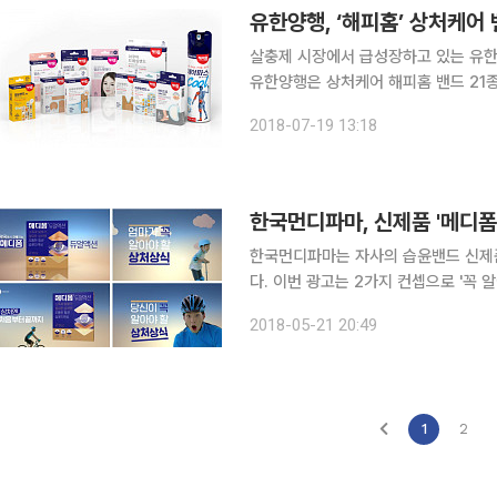
유한양행, ‘해피홈’ 상처케어
살충제 시장에서 급성장하고 있는 유한
유한양행은 상처케어 해피홈 밴드 21종
반창고, 습윤밴드 등이 포함된다. 해피홈 밴드는 일반밴드, 탄력밴드, 아쿠아밴드, 드레싱밴드, 하이
2018-07-19 13:18
드로콜로이드 밴드 등 상처케어 제품군
한국먼디파마, 신제품 '메디폼
한국먼디파마는 자사의 습윤밴드 신제품
다. 이번 광고는 2가지 컨셉으로 '꼭 알아야 하는 상처 관리 상식'이라는 테마로 제작됐다. 첫 번째
아이편은 '엄마가 꼭 알아야 할 상처상식'
2018-05-21 20:49
컨셉 모두 소독이 필요하고 진물이 나
1
2