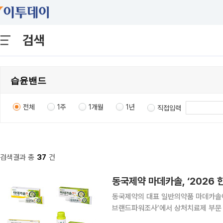
검색
전체
1주
1개월
1년
직접입력
검색결과 총
37
건
동국제약 마데카솔, ‘2026
동국제약의 대표 일반의약품 마데카솔이
브랜드파워조사’에서 상처치료제 부문 1위에 선정됐다
(K-BPI) 732.2점(1000점 만점