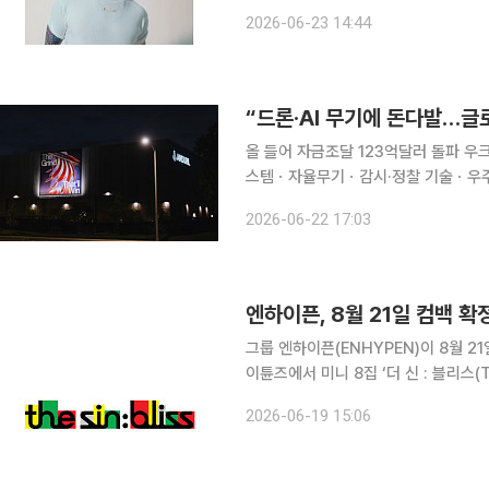
(feat. Latto)’이 글로벌 오디오·
2026-06-23 14:44
기준)를 돌파했다. 한국
“드론·AI 무기에 돈다발…글로
올 들어 자금조달 123억달러 돌파 우크라이나와 걸프 지역 전쟁의 영향으로 드론ㆍAI 기반 군사 시
스템ㆍ자율무기ㆍ감시·정찰 기술ㆍ우주 
금이 대거 몰리고 있는 것으로 나타났다. 21일(현지시간) 파인낸셜타임스(FT)가 피치 데이
2026-06-22 17:03
탕으로 집계한 자료에 따르면 글로벌 
엔하이픈, 8월 21일 컴백 확
그룹 엔하이픈(ENHYPEN)이 8월 21일 컴백을 확정했다. 1
이튠즈에서 미니 8집 ‘더 신 : 블리스(THE
하고 신보 발매 소식을 알렸다. ‘사전 저
2026-06-19 15:06
신 : 블리스’는 1월 엔하