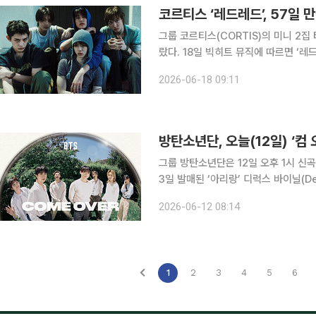
코르티스 ‘레드레드’, 57일 
그룹 코르티스(CORTIS)의 미니 2집
랐다. 18일 빅히트 뮤직에 따르면 ‘레드레드’는 글로벌 오디오·음원 스트리밍 플랫폼 스포티파이에
서 16일 자로 누적 재생 수 1억 회를 
2026-06-18 09:11
한 보이그룹 노래 중 가장 빠르게 1억 
방탄소년단, 오늘(12일) ‘컴
그룹 방탄소년단은 12일 오후 1시 신곡 ‘
3일 발매된 ‘아리랑’ 디럭스 바이닐(Del
BTS FESTA)’ 기간을 맞아 음원으로 공개된다. ‘컴 오버’는 슈가가 프로듀싱
2026-06-12 08:14
이홉도 크레디트에 이름을
1
2
3
4
5
6