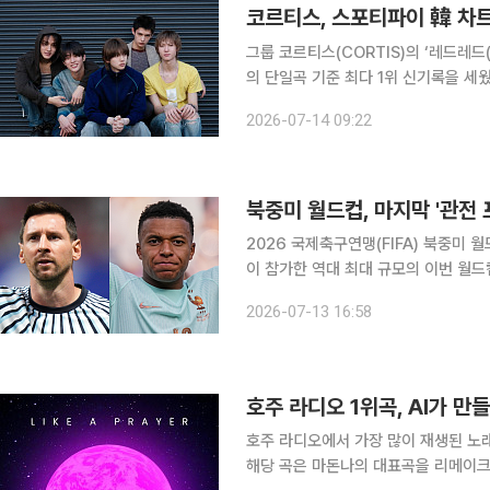
코르티스, 스포티파이 韓 차트
그룹 코르티스(CORTIS)의 ‘레드레드
의 단일곡 기준 최다 1위 신기록을 세웠다. 코르티스의 미니 2집 타이틀곡 ‘레드레드’는 7월
글로벌 오디오·음원 스트리밍 플랫폼 스
2026-07-14 09:22
4개월 만에 K팝 그룹 곡 최다 1위 횟수
북중미 월드컵, 마지막 '관전
2026 국제축구연맹(FIFA) 북중미 월
이 참가한 역대 최대 규모의 이번 월
드와 아르헨티나의 4강 구도로 압축됐
2026-07-13 16:58
호주 라디오 1위곡, AI가 
호주 라디오에서 가장 많이 재생된 노래
해당 곡은 마돈나의 대표곡을 리메이크한 조