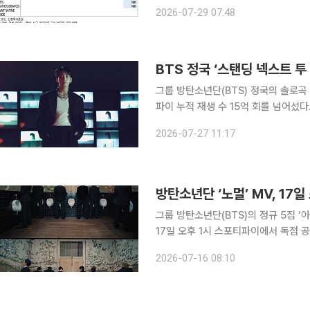
익모델에 대한 우려는 남아있지만 12개
2026-07-29 07:48
했다. 하이브의 28일 종가는 18만8
BTS 정국 ‘스탠딩 넥스트 투
그룹 방탄소년단(BTS) 정국의 솔로곡 ‘스
파이 누적 재생 수 15억 회를 넘어섰다. 빅히트 뮤직은 27일 정국의 첫 솔로 앨범 ‘GOLDEN’ 
틀곡 ‘스탠딩 넥스트 투 유’가 세계 
2026-07-27 11:17
다고 밝혔다. 정국의 솔로곡이 스포티
방탄소년단 ‘노멀’ MV, 17
그룹 방탄소년단(BTS)의 정규 5집 ‘아
17일 오후 1시 스포티파이에서 독점 
의 새로운 음원도 동시 발매된다. 방탄소년단은 이날 0시 하이브 레이블즈 유튜브 채널에 ‘노멀’의
2026-07-16 08:10
뮤직비디오 티저를 깜짝 게재해 눈길을