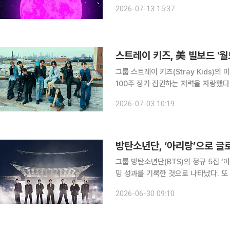
13일 영국 가디언과 호주 ABC 등 외
2026-07-13 15:37
프레이어’는 최근 호주 전국 라디오 
스트레이 키즈, 美 빌보드 '
그룹 스트레이 키즈(Stray Kids)의 
100주 장기 집권하는 저력을 자랑했다. 스트레이 키즈가 2024년 7월 19일 발매한 '에이트'는 
해 8월 3일 자 미국 빌보드 '월드 앨범
2026-07-03 10:19
써 스트레이 키즈는 '에이트'로
방탄소년단, ‘아리랑’으로 글
그룹 방탄소년단(BTS)의 정규 5집 ‘
밍 성과를 기록한 것으로 나타났다. 
는 데이터 수치 역시 확인됐다. ‘아리랑’ 글로벌 스트리밍 38억 회·구보 포함 53억 회 기록…신보 수
2026-06-30 09:10
록곡 고른 인기·음