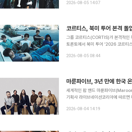
2026-08-05 14:07
두고 T1 선수들이 가상의 K팝 아이돌 그
코르티스, 북미 투어 본격 
그룹 코르티스(CORTIS)가 본격적인 북미 투어에 나선다. 코르
토론토에서 북미 투어 ‘2026 코르티스 투
YOUR PHONE DOWN] IN NOR
2026-08-05 08:44
첫 투어를 북미로 본격 확장하는 무대
마룬파이브, 3년 만에 한국 
세계적인 팝 밴드 마룬파이브(Maroon 5)
기획사 라이브네이션코리아에 따르면 마
시장에서 내한 공연을 개최한다. 이번
2026-08-04 14:19
됐다. 마룬파이브의 국내 공연은 202