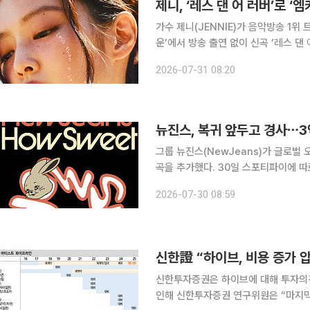
제니, ‘레스 댄 어 러버’로 
가수 제니(JENNIE)가 음악방송 1위 트로피를 들어올렸다. 제니
운’에서 방송 출연 없이 신곡 ‘레스 댄 어 
음악방송 정상을 차지한 신곡 ‘레스 댄 어
2026-07-31 08:20
대한민국’ 차트 1위를
뉴진스, 복귀 앞두고 경사⋯3
그룹 뉴진스(NewJeans)가 글로벌
곡을 추가했다. 30일 스포티파이에 따르면 뉴진스의 더블 싱글 ‘하우 스위트(How Sweet)’와 동
명의 타이틀곡은 25일 기준 누적 3억
2026-07-30 08:59
거듭났다. 2024년 5월 24일 공개
신한證 “하이브, 비용 증가 
신한투자증권은 하이브에 대해 투자의견 
인해 신한투자증권 연구위원은 “마지막