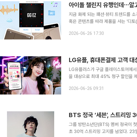
아이돌 챌린지 유행인데⋯알고 보
지금 화제 되는 패션·뷰티 트렌드를 소
혹은 콘텐츠를 따라 제품을 사는 '디토(
의 합성어)의 눈길이 쏠린 곳은 어디일까요? 요즘 숏폼을 넘기다 보면 유독 자주 들
2026-06-26 17:30
습니다. 중독적인 비트와 멜로디, 따라
LG유플, 휴대폰결제 고객 대상
LG유플러스가 구글 플레이스토어에서 생
을 대상으로 최대 45% 청구 할인을 제공한다. LG유플러스는 이 같은 내용이 
7일까지 진행한다고 26일 밝혔다. 챗G
2026-06-26 09:31
이 대상이다. 기간 내 구글 플레이
BTS 정국 ‘세븐’, 스트리밍
그룹 방탄소년단(BTS) 멤버 정국이 첫 솔로
초 30억 스트리밍 고지를 넘었다. 23일 소속사 빅히트 뮤직에 따르면 2023년 7월 공개된 ‘세븐