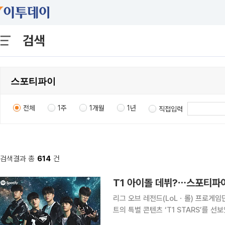
검색
전체
1주
1개월
1년
직접입력
검색결과 총
614
건
T1 아이돌 데뷔?⋯스포티파이 
리그 오브 레전드(LoLㆍ롤) 프로게임
트의 특별 콘텐츠 ‘T1 STARS’를 선보였다. 5일 스포티파이 코리아는 공식 유튜브 채널
STARS 데뷔 프로젝트’ 영상을 공개했다