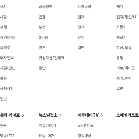
공시
금융정책
시장동향
재계
시황
은행
업계
전자/통신/IT
시세
보험
정책
자동차
장외/IPO
2금융
분양
중화학
특징주
카드
일반
항공/물류
투자전략
가상자산/핀테크
유통
채권/펀드
일반
의료/바이오
환율
중기/벤처
국제시황
일반
일반
문화·라이프
뉴스발전소
이투데이TV
스페셜리포트
관광
이슈크래커
e스튜디오
방송/TV
요즘, 이거
랭킹영상