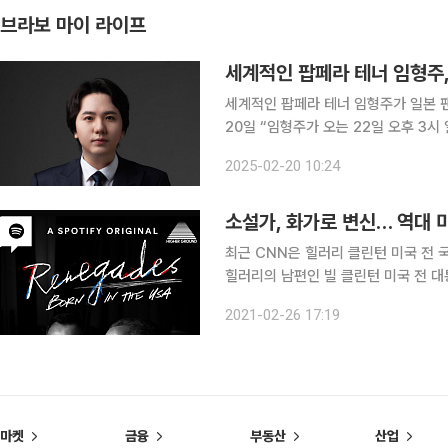
브라보 마이 라이프
세계적인 팝페라 테너 임형주,
세계적인 팝페라 테너 임형주가 일본 
20일 “임형주가 오는 22일 오후 3시
참석할 예정”이라고 밝혔다. 이번 팬
2025-02-20 10:24
황 영상이 상영되며, 팬들과의 사인회
소설가, 화가로 변신… 역대 
최근 CNN은 힐러리 클린턴 미국 전 
힐러리의 남편인 빌 클린턴 미국 전 대
물이 ‘부부 소설가’로 거듭났다는 소식이 전해져 화제가 되
2021-02-26 17:19
령들은 퇴임 후 인생을 어떻게 살고 
마켓
금융
부동산
산업