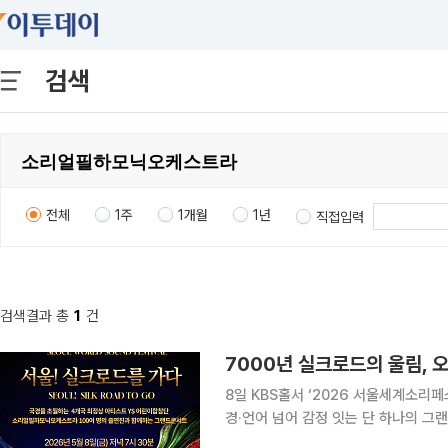
검색
전체
1주
1개월
1년
직접입력
검색결과 총
1
건
7000년 실크로드의 울림, 
8일 KBS홀서 ‘2026 서울세계소리
경·언어 넘어 감정 잇는 단 하나의 그랜드 콘서트” 동서양을 잇던 유라시아
가 ‘소리’를 통해 서울 한복판에서 재