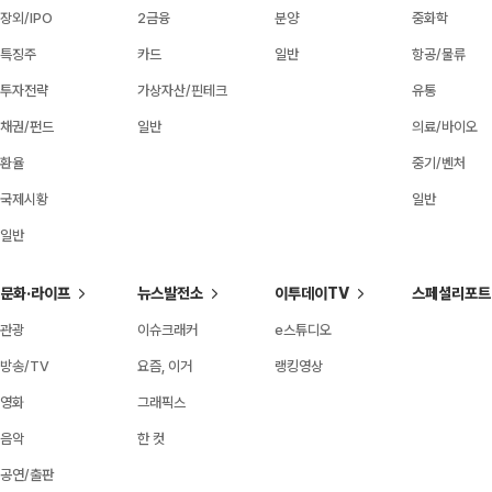
장외/IPO
2금융
분양
중화학
특징주
카드
일반
항공/물류
투자전략
가상자산/핀테크
유통
채권/펀드
일반
의료/바이오
환율
중기/벤처
국제시황
일반
일반
문화·라이프
뉴스발전소
이투데이TV
스페셜리포트
관광
이슈크래커
e스튜디오
방송/TV
요즘, 이거
랭킹영상
영화
그래픽스
음악
한 컷
공연/출판