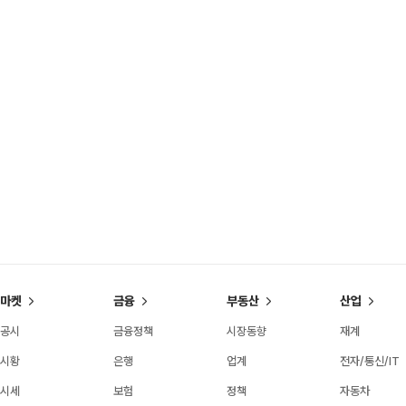
마켓
금융
부동산
산업
공시
금융정책
시장동향
재계
시황
은행
업계
전자/통신/IT
시세
보험
정책
자동차