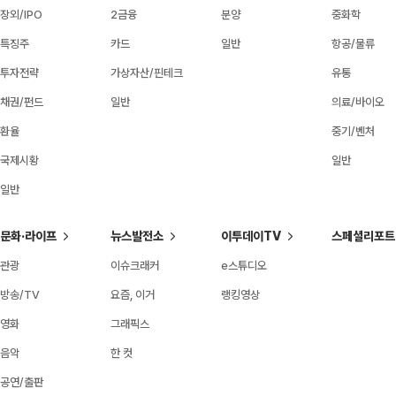
장외/IPO
2금융
분양
중화학
특징주
카드
일반
항공/물류
투자전략
가상자산/핀테크
유통
채권/펀드
일반
의료/바이오
환율
중기/벤처
국제시황
일반
일반
문화·라이프
뉴스발전소
이투데이TV
스페셜리포트
관광
이슈크래커
e스튜디오
방송/TV
요즘, 이거
랭킹영상
영화
그래픽스
음악
한 컷
공연/출판