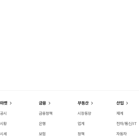
마켓
금융
부동산
산업
공시
금융정책
시장동향
재계
시황
은행
업계
전자/통신/IT
시세
보험
정책
자동차