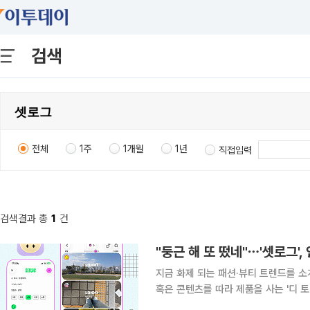
검색
전체
1주
1개월
1년
직접입력
검색결과 총
1
건
"둥근 해 또 떴네"⋯'셋로그'
지금 화제 되는 패션·뷰티 트렌드를 소
혹은 콘텐츠를 따라 제품을 사는 '디 토(
의 합성어)의 눈길이 쏠린 곳은 어디일까요? 둥근 해 XX 거 또 떴네 조금은 격한 표