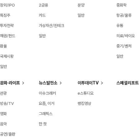
장외/IPO
2금융
분양
중화학
특징주
카드
일반
항공/물류
투자전략
가상자산/핀테크
유통
채권/펀드
일반
의료/바이오
환율
중기/벤처
국제시황
일반
일반
문화·라이프
뉴스발전소
이투데이TV
스페셜리포트
관광
이슈크래커
e스튜디오
방송/TV
요즘, 이거
랭킹영상
영화
그래픽스
음악
한 컷
공연/출판