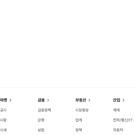
마켓
금융
부동산
산업
공시
금융정책
시장동향
재계
시황
은행
업계
전자/통신/IT
시세
보험
정책
자동차