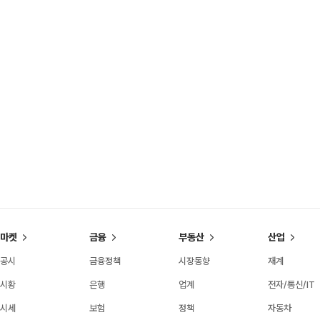
마켓
금융
부동산
산업
공시
금융정책
시장동향
재계
시황
은행
업계
전자/통신/IT
시세
보험
정책
자동차