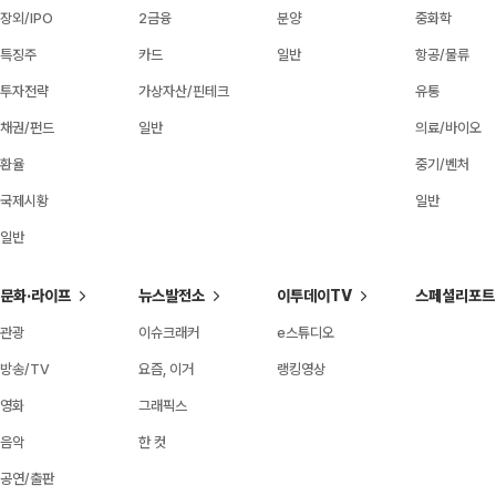
장외/IPO
2금융
분양
중화학
특징주
카드
일반
항공/물류
투자전략
가상자산/핀테크
유통
채권/펀드
일반
의료/바이오
환율
중기/벤처
국제시황
일반
일반
문화·라이프
뉴스발전소
이투데이TV
스페셜리포트
관광
이슈크래커
e스튜디오
방송/TV
요즘, 이거
랭킹영상
영화
그래픽스
음악
한 컷
공연/출판