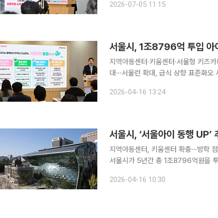
2026-07-05 11:15
시장이 4월 발표한 '서울아이 동행 U
지역아동센터·키움센터·서울형 키즈카페 
대⋯서울런 확대, 급식 상향 표준화오 시
울시가 보육 사각지대 해소, 돌봄 인프
2026-04-16 13:24
총 1조8796억
서울시, ‘서울아이 동행 UP’
지역아동센터, 키움센터 확충⋯방학 
서울시가 5년간 총 1조8796억원을 
작한다. 서울시는 지역아동센터·키움센
2026-04-16 10:30
말 틈새돌봄도 확대한