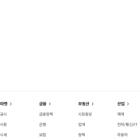
마켓
금융
부동산
산업
공시
금융정책
시장동향
재계
시황
은행
업계
전자/통신/IT
시세
보험
정책
자동차