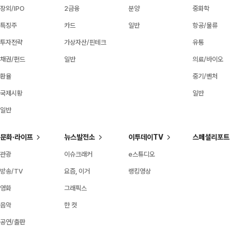
장외/IPO
2금융
분양
중화학
특징주
카드
일반
항공/물류
투자전략
가상자산/핀테크
유통
채권/펀드
일반
의료/바이오
환율
중기/벤처
국제시황
일반
일반
문화·라이프
뉴스발전소
이투데이TV
스페셜리포트
관광
이슈크래커
e스튜디오
방송/TV
요즘, 이거
랭킹영상
영화
그래픽스
음악
한 컷
공연/출판