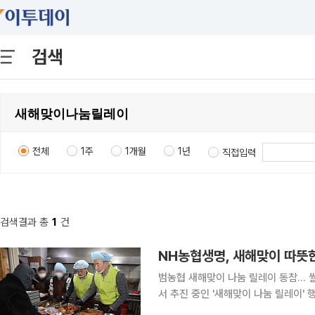
검색
전체
1주
1개월
1년
직접입력
검색결과 총
1
건
범농협 새해맞이 나눔 릴레이 동참... 쌀·김치 나눔 및
서 추진 중인 '새해맞이 나눔 릴레이'
행했다고 밝혔다. 이번 행사는 겨울철 한파로 어려움을 겪고 있는 소외계층들을 지원하기 위해 마련