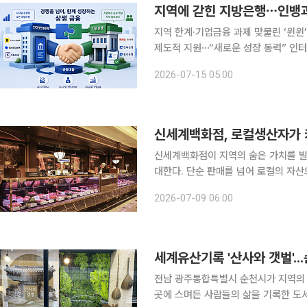
지역에 갇힌 지방은행⋯인뱅과
지역 한계·기업금융 과제 맞물린 ‘윈
제도적 지원⋯“새로운 성장 동력” 인터넷전문은행과 지방은행이 경쟁 관계를 넘어 전략적 협력에
속도를 내고 있다. 지역 기반에 갇혀 
2026-07-15 05:00
행은 전국 단위 플랫폼을 갖췄지만 기
신세계백화점, 로컬생산자가 키
신세계백화점이 지역의 숨은 가치를 발
대한다. 단순 판매를 넘어 로컬의 자
델을 선보인다는 방침이다. 9일 신세계백화점은 10일부터 16까지 본점·강남점·센텀시티점·대구점
2026-07-09 06:00
식품관에서 ‘로컬이 신세계 한우 프로젝
세계유산기록 '산사와 갯벌'..
전남 광주통합특별시 순천시가 지역의 
곳에 스며든 사람들의 삶을 기록한 도서 '산사와 갯벌' 출간