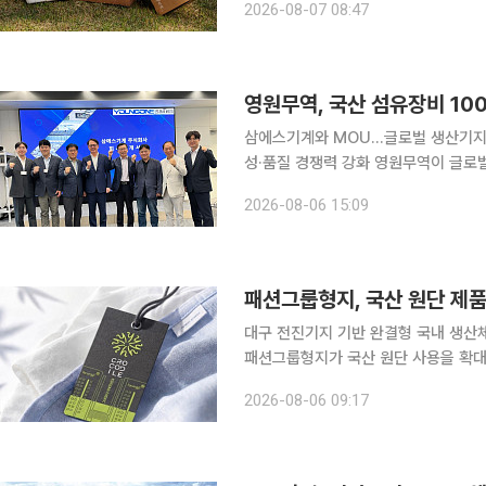
2026-08-07 08:47
600억원 규모의 상생펀드를 운영하고
영원무역, 국산 섬유장비 10
삼에스기계와 MOU…글로벌 생산기지에
성·품질 경쟁력 강화 영원무역이 글로벌 생산기지에 국산 섬유장비를 대거 도입하며 국내 섬유산업
과의 상생 협력에 나선다. 영원무역은 6일 서울 중구 명동사옥에서 국내 환편기 전문 제조업체 삼에
2026-08-06 15:09
스기계와 업무협약(MOU)을 체결하고 
패션그룹형지, 국산 원단 제품
대구 전진기지 기반 완결형 국내 생산
패션그룹형지가 국산 원단 사용을 확대
구축에 속도를 낸다. 패션그룹형지는 대구 사무소를 거점으로 국산 프리미엄 소재 도입을 확대하는
2026-08-06 09:17
가운데 국산 원단을 적용한 제품에 '애국