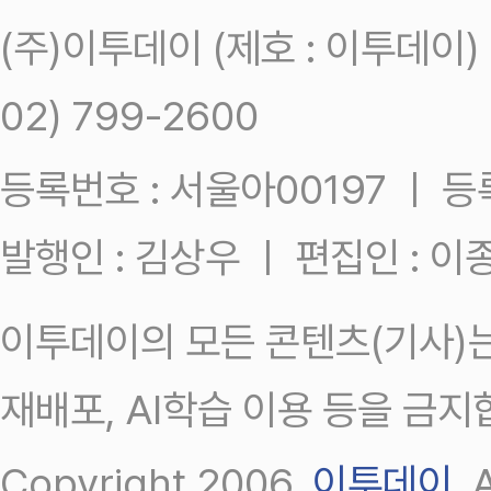
(주)이투데이 (제호 : 이투데이
02) 799-2600
등록번호 : 서울아00197 ㅣ 등록일
발행인 : 김상우 ㅣ 편집인 : 
이투데이의 모든 콘텐츠(기사)는
재배포, AI학습 이용 등을 금지
Copyright 2006.
이투데이
.