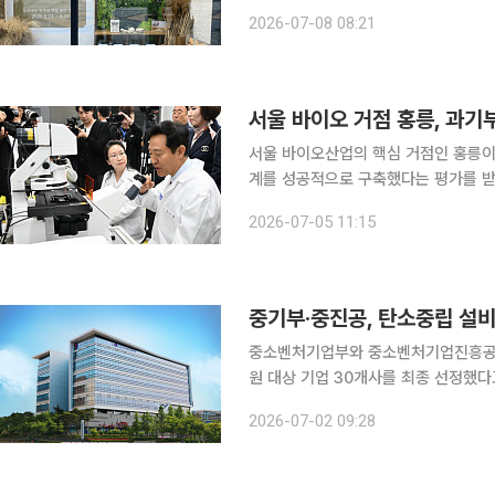
하는 북토크를 연다. 8일 순천시에 따르면 발간된 '산사와 갯벌'은 2025년 순천세계유산축전 아카
2026-07-08 08:21
이브 사업의 
서울 바이오 거점 홍릉, 과기
서울 바이오산업의 핵심 거점인 홍릉이
계를 성공적으로 구축했다는 평가를 받았다. 5일 서울시는 강소연구개발특구인 '홍
과학기술정보통신부가 시행한 2025년
2026-07-05 11:15
수'를 획득했다고 밝
중기부·중진공, 탄소중립 설비
중소벤처기업부와 중소벤처기업진흥공단은
원 대상 기업 30개사를 최종 선정했다고 2일 밝혔다. 이번 사업은 
의 공급망 온실가스 관리 강화 등 국
2026-07-02 09:28
소기업의 자부담금을 지원하면 정부가 