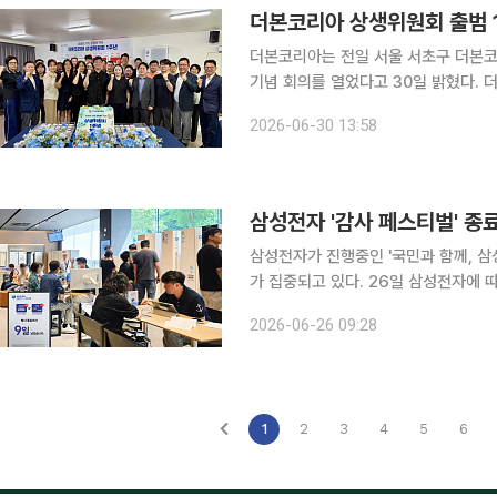
더본코리아 상생위원회 출범 1
더본코리아는 전일 서울 서초구 더본코
기념 회의를 열었다고 30일 밝혔다. 더본코리아 상생위원회는 지난해 6월 30일 가맹점 대표와 본
사 임원, 외부 전문가가 함께하는 3자
2026-06-30 13:58
호사, 유효상 유니콘경제연구원장 등 
삼성전자 '감사 페스티벌' 종
삼성전자가 진행중인 '국민과 함께, 삼
가 집중되고 있다. 26일 삼성전자에 따르면 지난 8일부터 감사 페스티벌 시작 이후 전국 삼성스토
어 방문객이 크게 늘었다. 삼성스토어 
2026-06-26 09:28
방문객 수가 최대 두 배 수준까지 증가
1
2
3
4
5
6