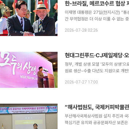
이재명 대통령은 27일(현지시간) “
간 무역협정은 더 이상 미룰 수 없는 
기로 했다. 또 올해를 ‘한-브라질 전
2026-07-28 02:26
비전을 구체화했다. 브라질
정부, 개별 상생 모델 ‘모두의 상생’
원료 생산~수출 다년도 지원으로 개편
진출 지원 현대그린푸드와 CJ제일제당, 오리온 등 기업이 개별적으로 추진해온 농업 상생 모델을
2026-07-27 17:00
정부가 컨소시엄 단위의 다년도 사업으
부산해사국제상사법원 설치 추진과 국
핵심기관 유치와 공공문화자산 보존은 