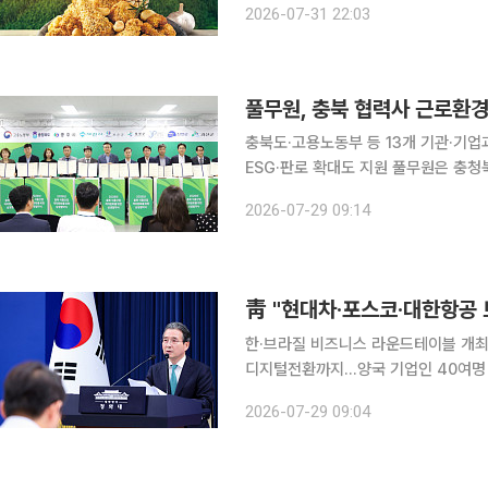
2026-07-31 22:03
간다. 지앤푸드는 남해군과 업무협
풀무원, 충북 협력사 근로환
충북도·고용노동부 등 13개 기관·기업
ESG·판로 확대도 지원 풀무원은 충청북도, 고용노동부 등 13개 기관·기업과 '충북 식품산업 격차완
화를 위한 상생협력 업무협약'을 체결했다고 29일 밝혔다. 이번 
2026-07-29 09:14
역 간 격차를 완화하고 근로환경 개선
한·브라질 비즈니스 라운드테이블 개최
디지털전환까지…양국 기업인 40여명 참석 현대자동차와 포스코, 대한항공 등 한국 
브라질 정부와 기업인들 앞에서 그린수소
2026-07-29 09:04
력 청사진을 제시했다.