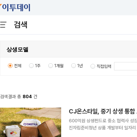
검색
전체
1주
1개월
1년
직접입력
검색결과 총
804
건
CJ온스타일, 중기 상생 통합 
600억원 상생펀드로 중소 협력사 성
진자립준비청년 상품 개발부터 일자리 경험까지 제공 CJ온스타일이 중
립준비청년의 경제적 자립을 지원하는 동