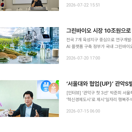
마련을 촉구했다. (사)미래사회를준비하는 시민공감과 부산해양강국범시민추진협의회는 22일 부
2026-07-22 15:51
산시의회 중회의실에서 ‘부산의 커피
그린바이오 시장 10조원으로 
전국 7개 육성지구 중심으로 연구개발
AI 플랫폼 구축 정부가 국내 그린바이오산업 시장 규모를 2031년까지 10조원으로 키운다. 매출
100억원 이상 기업은 현재 76곳에서 
2026-07-20 17:00
‘서울대와 협업(UP)’ 관악
[인터뷰] ‘관악구 첫 3선’ 박준희 서
‘혁신경제도시’로 제시‘일자리 행복주식
창업기업‧1만명 인재 일자리‧소비지역 
2026-07-15 06:00
반성장 ‘투트랙 전략’민선 9기 ‘관악S밸