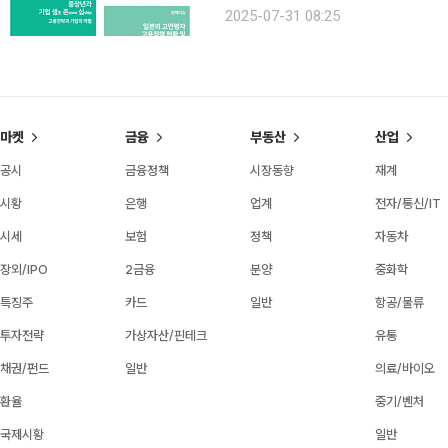
는 일본 정부가 저출산·고령화로 인한
2025-07-31 08:25
차례 개정해 정년 연장, 정년 폐지, 
마켓
금융
부동산
산업
공시
금융정책
시장동향
재계
시황
은행
업계
전자/통신/IT
시세
보험
정책
자동차
장외/IPO
2금융
분양
중화학
특징주
카드
일반
항공/물류
투자전략
가상자산/핀테크
유통
채권/펀드
일반
의료/바이오
환율
중기/벤처
국제시황
일반