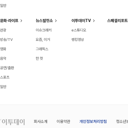
일반
문화·라이프
뉴스발전소
이투데이TV
스페셜리포트
관광
이슈크래커
e스튜디오
방송/TV
요즘, 이거
랭킹영상
영화
그래픽스
음악
한 컷
공연/출판
스포츠
일반
회사소개
이용약관
개인정보처리방침
청소년