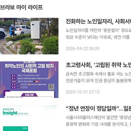
브라보 마이 라이프
진화하는 노인일자리, 사회서
노인일자리를 여전히 ‘용돈벌이’ 정도
임금 수준이 낮다는 이유로, 과연 이를
른다. 그러나 한국노인인력개발원이 발표한 ‘2025년 노인 일자리 및 사회활동 지원사업 실태조사’
2026-04-22 06:00
결과에 따르면 노인일자리는 고령층의 
초고령사회, ‘고립된 취약 노
급속한 초고령화 속에서 홀로 사는 노
전문가들이 모여 인권 중심의 돌봄정책을
동 은행회관 국제회의실에서 ‘초고령사
2025-10-31 07:15
행사는 독거노인종합지원센터와 중앙
“정년 연장이 정답일까”…일
서울시50플러스재단이 발간한 '중장년 정책
용정책 변화와 기업 사례를 분석하고, 한