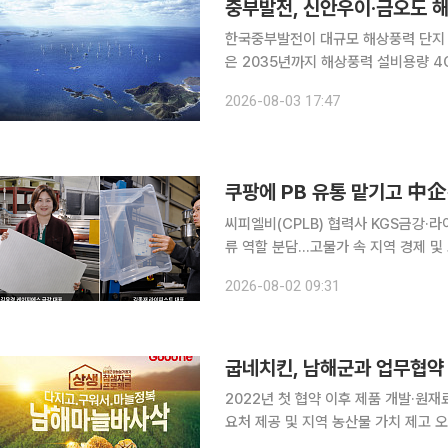
중부발전, 신안우이·금오도 해
한국중부발전이 대규모 해상풍력 단지 
은 2035년까지 해상풍력 설비용량 
중심으로 핵심 프로젝트들을 연이어 
2026-08-03 17:47
있다. 가장 주목받는 앵커 사업은 
쿠팡에 PB 유통 맡기고 中企
씨피엘비(CPLB) 협력사 KGS금강·
류 역할 분담…고물가 속 지역 경제 및 고용 창출 기여 쿠팡의 자체 
(CPLB)와 협업하는 국내 중소 제조
2026-08-02 09:31
자를 확대하는 ‘선순환 구조’를 구축하
굽네치킨, 남해군과 업무협약 
2022년 첫 협약 이후 제품 개발·원재
요처 제공 및 지역 농산물 가치 제고 오븐요리 프랜차이즈 굽네치킨을 운영하는 지앤푸드가 경상남
도 남해군과 업무협약(MOU)을 연장