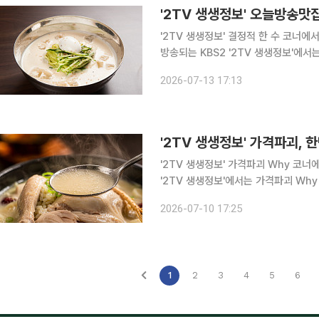
'2TV 생생정보' 결정적 한 수 코너에서
방송되는 KBS2 '2TV 생생정보'에서
의 비법을 알아본다. 경기 김포, 양촌읍, 석모리, 구래역, 마산역, 장기역 맛집으로 꼽히는 이곳에서
2026-07-13 17:13
는 고소한 콩국수를 대표 메뉴로 선보
'2TV 생생정보' 가격파괴, 
'2TV 생생정보' 가격파괴 Why 코너에서 삼계탕 
'2TV 생생정보'에서는 가격파괴 Why 
영천, 청통면, 은해사 맛집으로 알려
2026-07-10 17:25
있다. 한 방문자는 포털 사이트 리뷰를
1
2
3
4
5
6