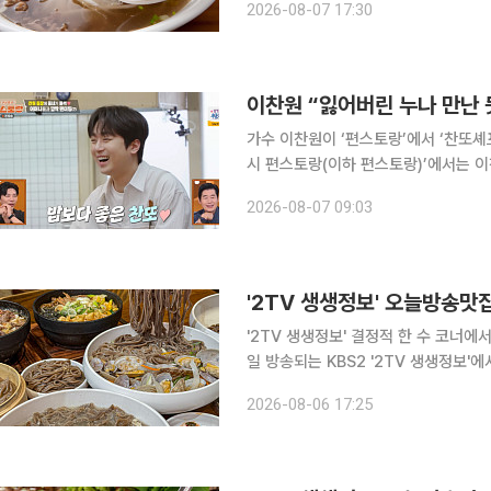
2026-08-07 17:30
인다. 깊고 진한 국물의 쌀국수도 인기
이찬원 “잃어버린 누나 만난 
가수 이찬원이 ‘편스토랑’에서 ‘찬또셰프’의 매력을 다
시 편스토랑(이하 편스토랑)’에서는 이
우고 절친한 황윤성을 위한 특별한 ‘4등 축하 
2026-08-07 09:03
다발을 들고 윤나라 셰프의 식당을 찾
'2TV 생생정보' 결정적 한 수 코너에서
일 방송되는 KBS2 '2TV 생생정보'
가 맛의 비법을 알아본다. 서울 금천구, 가산동, 가산디지털단지역 맛집으로 꼽히는 이곳에서는 고
2026-08-06 17:25