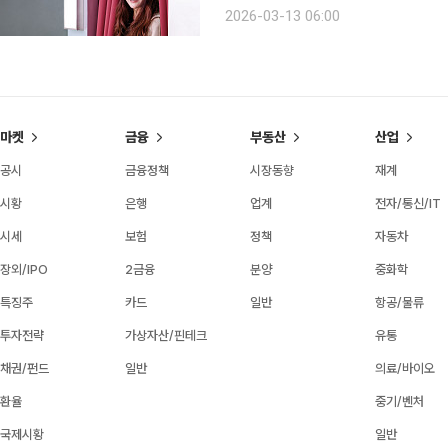
도, 그렇다고 부정하지도 않는다. 대신
2026-03-13 06:00
니다”라고 말한다. 신문희에게 ‘아름다
마켓
금융
부동산
산업
공시
금융정책
시장동향
재계
시황
은행
업계
전자/통신/IT
시세
보험
정책
자동차
장외/IPO
2금융
분양
중화학
특징주
카드
일반
항공/물류
투자전략
가상자산/핀테크
유통
채권/펀드
일반
의료/바이오
환율
중기/벤처
국제시황
일반