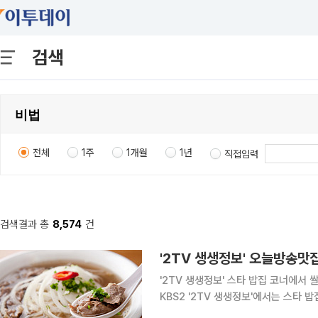
검색
전체
1주
1개월
1년
직접입력
검색결과 총
8,574
건
'2TV 생생정보' 스타 밥집 코너에서 쌀국수,
KBS2 '2TV 생생정보'에서는 스타 
경기 양평, 서종면, 북한강 맛집으로 