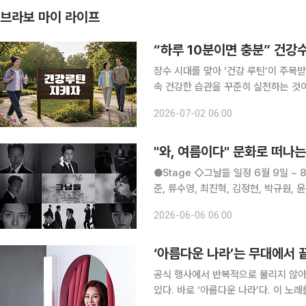
브라보 마이 라이프
“하루 10분이면 충분” 건강
장수 시대를 맞아 ‘건강 루틴’이 주목
속 건강한 습관을 꾸준히 실천하는 것
사와 규칙적인 운동, 충분한 수면 등을 꼽는다. MBC ‘뉴 논스톱’으로 유명한 김민
2026-07-02 06:00
호 인터뷰 참고)는 퇴직 후 50대에 지
"와, 여름이다" 문화로 떠나는
●Stage ◇그날들 일정 6월 9일 ~ 8월 23일 장소 디큐브 링크아트센터 연출 장유정 출연 엄기
준, 류수영, 최진혁, 김정현, 박규원, 윤시윤, 산들, 유선호 등
박스 뮤지컬 ‘그날들’이 김광석 타계 3
2026-06-06 06:00
실을 배경으로 1992년 과
‘아름다운 나라’는 무대에서 
공식 행사에서 반복적으로 불리지 않아
있다. 바로 ‘아름다운 나라’다. 이 노래를 부른 가수 신문희는 ‘제2의 애국가’라는 표현을 좋아하지