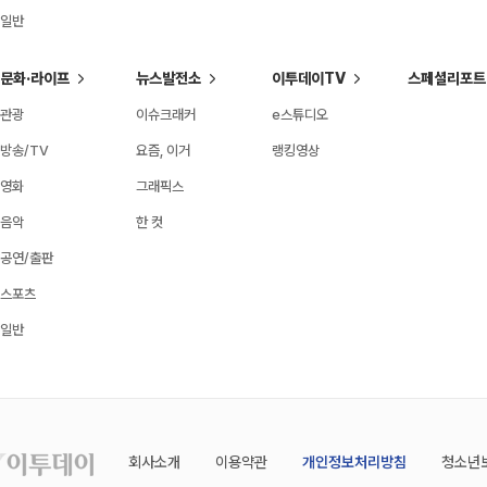
일반
문화·라이프
뉴스발전소
이투데이TV
스페셜리포트
관광
이슈크래커
e스튜디오
방송/TV
요즘, 이거
랭킹영상
영화
그래픽스
음악
한 컷
공연/출판
스포츠
일반
회사소개
이용약관
개인정보처리방침
청소년