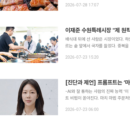
법을 알아본다. 경기 고양, 덕양구, 신원동, 삼송역 맛집으로 알려진 이곳에서는 저렴한 가격으로 삼
2026-07-28 17:07
겹살을 맛볼 수 있어 '가성비 맛집'으
배식대 뒤에 선 사람은 시장이었다. 
르는 솥 앞에서 국자를 들었다. 중복을 이틀 앞둔 23일 수원시청 구내식당, 점심시간에 맞춰 줄을
선 직원들은 시장이 직접 담아 건넨 삼
2026-07-23 15:20
[진단과 제언] 프롬프트는 ‘
-AI와 잘 통하는 사람의 진짜 능력 ‘이 한 줄이면 완벽한 결과가 나옵니다.’ 인터넷에는 이런 프롬프
트 비법이 쏟아진다. 마치 마법 주문처
이 퍼져 있다. 그러나 실제 업무 환경
2026-07-23 06:00
사람과 그렇지 못한 사람의 차이는 비법