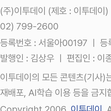
(주)이투데이 (제호 : 이투데이
02) 799-2600
등록번호 : 서울아00197 ㅣ 등록일
발행인 : 김상우 ㅣ 편집인 : 
이투데이의 모든 콘텐츠(기사)는
재배포, AI학습 이용 등을 금지
Copyright 2006.
이투데이
.