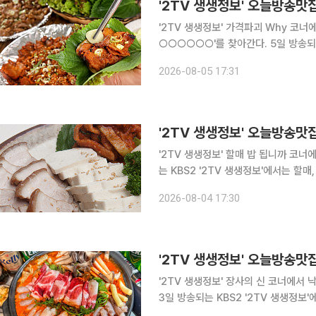
'2TV 생생정보' 가격파괴 Why 코
○○○○○○'를 찾아간다. 5일 방송되는 KBS2 '2TV 생생정보'에서는 가격파괴 Why 코너를 통해
'농○○○○○○'를 찾아가 맛의 비법을 알아본다. 인천 미추홀구, 주안동, 
2026-08-05 17:31
으로 알려진 이곳에서는 저렴한 가격으
'2TV 생생정보' 할매 밥 됩니까 코너에서 
는 KBS2 '2TV 생생정보'에서는 할매
비법을 알아본다. 서울 송파, 잠실, 석촌동, 송파나루역, 석촌역, 석촌 호수 맛집으로 꼽히는 이곳에
2026-08-04 17:30
서는 두부 김치 보쌈이 인기가 좋다. 한
'2TV 생생정보' 장사의 신 코너에서
3일 방송되는 KBS2 '2TV 생생정
○○''의 대박 비법을 알아본다. 경기 화성, 효행구, 봉담읍, 봉담2지구 맛집으로 꼽히는 이곳에서는