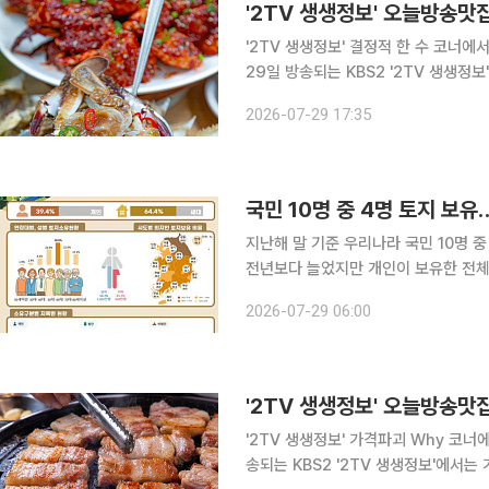
'2TV 생생정보' 결정적 한 수 코너
29일 방송되는 KBS2 '2TV 생생정
○○○○○○'을 찾아가 맛의 비법을 알아본다. 충남 아산, 풍기동, 온양온천역,
2026-07-29 17:35
히는 이곳에서는 간장게장과 양념게장을
국민 10명 중 4명 토지 보
지난해 말 기준 우리나라 국민 10명 
전년보다 늘었지만 개인이 보유한 전체 면적과
국 지방정부가 등록한 토지·임야대장 정
2026-07-29 06:00
공표했다고 29일 밝
'2TV 생생정보' 가격파괴 Why 코너에서
송되는 KBS2 '2TV 생생정보'에서는