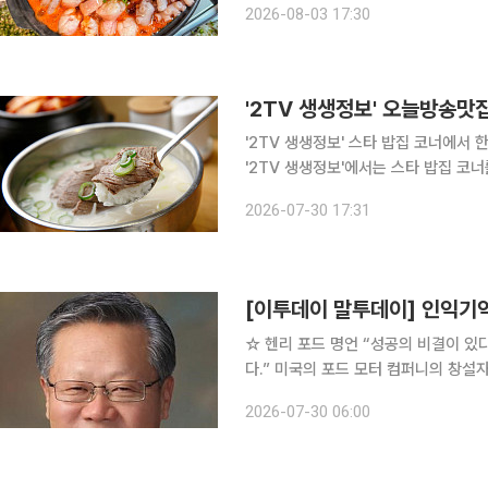
2026-08-03 17:30
낙곱새 전골을 대표 메뉴로 선보인다.
'2TV 생생정보' 오늘방송맛집
'2TV 생생정보' 스타 밥집 코너에서 한우 양지탕 
'2TV 생생정보'에서는 스타 밥집 코너를 
포, 용강동, 공덕역, 마포역 맛집으로 꼽히
2026-07-30 17:31
는 포털 사이트 리뷰를 통해 "한우 모둠
[이투데이 말투데이] 인익
☆ 헨리 포드 명언 “성공의 비결이 있다면, 그것은 타인의 입장이 되어서 모든 것을 생각하는 것이
다.” 미국의 포드 모터 컴퍼니의 창설자다. 15세에 기계공이 되어 에디슨 회사에서 기술 책임자로까
지 일을 하다가 퇴사했다. 이후 그는 40
2026-07-30 06:00
업화’를 비롯해 자기 일을 완벽하게 해