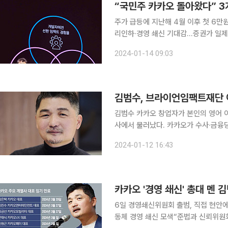
“국민주 카카오 돌아왔다” 
주가 급등에 지난해 4월 이후 첫 6만
리인하·경영 쇄신 기대감…증권가 일제히 목표가 상향 국민주로 불리
보이고 있다. 주요국의 금리 인하 기
2024-01-14 09:03
카카오 창업자의 경영 쇄신 행보와 더
김범수, 브라이언임팩트재단 
김범수 카카오 창업자가 본인의 영어 이
사에서 물러났다. 카카오가 수사·금융
맞은 상황에서 수습에 집중하겠다는 의지로 풀이된다. 12일 카카오에
2024-01-12 16:43
팩트는 지난해 11월 이사회를 통해 
카카오 '경영 쇄신' 총대 멘 
6일 경영쇄신위원회 출범, 직접 현안에
동체 경영 쇄신 모색“준법과 신뢰위원