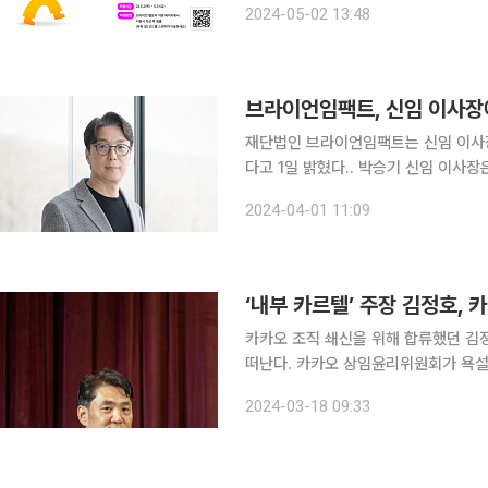
2024-05-02 13:48
펠로우는 소셜 벤처 기업인, 비영리 활동
브라이언임팩트, 신임 이사장
재단법인 브라이언임팩트는 신임 이사장
다고 1일 밝혔다.. 박승기 신임 이사
다. 브라이언임팩트 이사회는 박승기 이사장에 대해 “인공지능(AI)과 과학 기술을 활용해 사회문제
2024-04-01 11:09
를 해결하고자 하는 재단 방향성에 맞고
‘내부 카르텔’ 주장 김정호,
카카오 조직 쇄신을 위해 합류했던 김
떠난다. 카카오 상임윤리위원회가 욕설
를 결정했기 때문이다. 18일 카카오에 따르면 그룹 상임윤리위원회는 지난 15일 김 전 총괄을 해고
2024-03-18 09:33
한다는