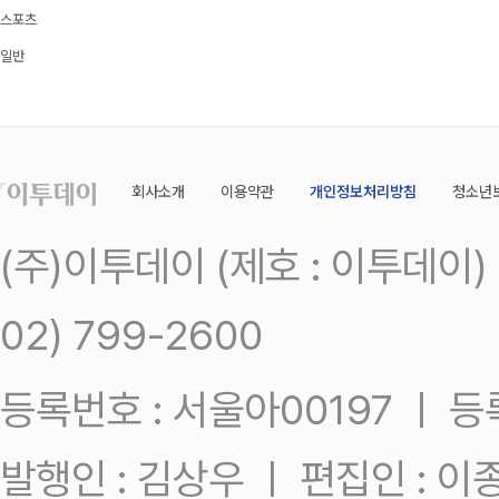
스포츠
일반
회사소개
이용약관
개인정보처리방침
청소년
(주)이투데이 (제호 : 이투데이
02) 799-2600
등록번호 : 서울아00197 ㅣ 등록일
발행인 : 김상우 ㅣ 편집인 : 