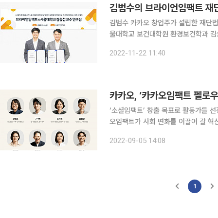
김범수의 브라이언임팩트 재단
김범수 카카오 창업주가 설립한 재단
울대학교 보건대학원 환경보건학과 김승섭
원한다고 22일 밝혔다. 브라이언임팩트 재단은 서울대학교와 지난 18일 김정호 브라이언임팩트 이
2022-11-22 11:40
사장과 서울대학교 보건대학원 직업환
카카오, ‘카카오임팩트 펠로우
‘소셜임팩트’ 창출 목표로 활동가들 선
오임팩트가 사회 변화를 이끌어 갈 혁
선발해 이들의 활동을 다방면으로 돕는다. 카카오의 기업재단 카카오임팩트는 국내 사회
2022-09-05 14:08
지원하는 ‘카카오임팩트 펠로우십(펠로
1