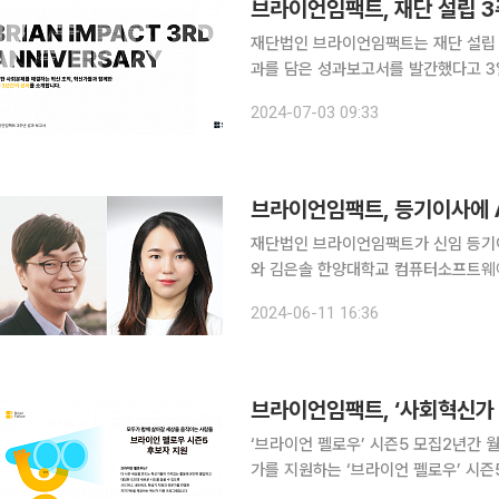
브라이언임팩트, 재단 설립 
재단법인 브라이언임팩트는 재단 설립 3
과를 담은 성과보고서를 발간했다고 3일 밝혔다. 브라이언임팩트는 2021년 
업자가 설립한 공익 재단으로, 기술을
2024-07-03 09:33
기 위해 출범했다. 올해로 3주년을 
브라이언임팩트, 등기이사에 A
재단법인 브라이언임팩트가 신임 등기이사
와 김은솔 한양대학교 컴퓨터소프트웨어학부 교수를
와 과학 기술로 사회문제를 해결하고자 
2024-06-11 16:36
김주호 교수와 김은솔 교수를 영입하기로
브라이언임팩트, ‘사회혁신가 
‘브라이언 펠로우’ 시즌5 모집2년간 월 300만 활동비 지원
가를 지원하는 ‘브라이언 펠로우’ 시즌
우는 사회문제 해결을 위한 활동비, 네트워크