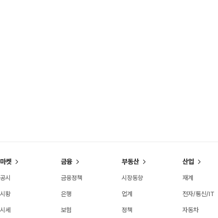
마켓
금융
부동산
산업
공시
금융정책
시장동향
재계
시황
은행
업계
전자/통신/IT
시세
보험
정책
자동차