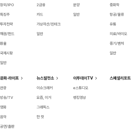
장외/IPO
2금융
분양
중화학
특징주
카드
일반
항공/물류
투자전략
가상자산/핀테크
유통
채권/펀드
일반
의료/바이오
환율
중기/벤처
국제시황
일반
일반
문화·라이프
뉴스발전소
이투데이TV
스페셜리포트
관광
이슈크래커
e스튜디오
방송/TV
요즘, 이거
랭킹영상
영화
그래픽스
음악
한 컷
공연/출판