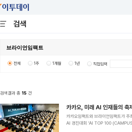
검색
전체
1주
1개월
1년
직접입력
검색결과 총
15
건
카카오, 미래 AI 인재들의 축제 
카카오임팩트와 브라이언임팩트가 주최
AI 경진대회 ‘AI TOP 100 (CA
카카오그룹(의장 정신아)은 지난 4일 