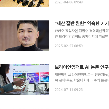
2026-04-06 09:49
본 대회를 개최했다고 6일 밝혔다. 이번
"재산 절반 환원" 약속한 카카
카카오 창업자인 김범수 경영쇄신위원장의 개인
인 브라이언임팩트 홈페이지에 따르면 김 위원
14일 카카오 주식 20만 주를 브라이언임팩
2025-02-27 08:59
지난해 12월 19일 카카오 주식 10만
재단법인 브라이언임팩트는 인공지능(A
AI 분야 주요 학술대회에 다수의 논문
이퍼샵의 주요 연구 결과와 노하우를 
2024-07-11 09:23
최한다. 브라이언임팩트는 제도권 