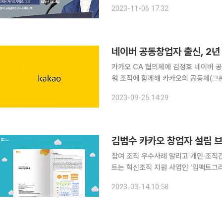
성과 상관 없이 문제시 고강도 인사 단행 전망 “창업자이자 대주주로서 창업 당시
2023-11-06 17:32
네이버 공동창업자 출신, 2년
카카오 CA 협의체에 김정호 네이버 
워 조직에 함께해 카카오의 공동체(그
터 CA(옛 CAC, 공동체얼라인먼트센
2023-09-25 14:29
김범수 카카오 창업자 설립 
참여 조직 우수사례 알리고 개인·조직간 협업기회
트는 혁신조직 지원 사업인 ‘임팩트그라
발표 영상 등을 홈페이지에 모두 공개했
2023-03-14 10:58
우가 사회혁신 생태계 전반에 확산될 