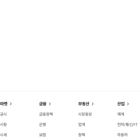
마켓
금융
부동산
산업
공시
금융정책
시장동향
재계
시황
은행
업계
전자/통신/IT
시세
보험
정책
자동차