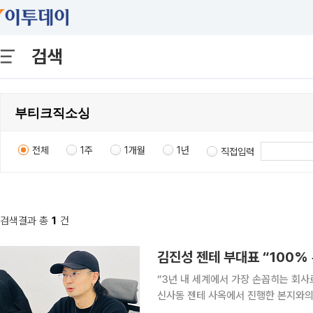
검색
전체
1주
1개월
1년
직접입력
검색결과 총
1
건
“3년 내 세계에서 가장 손꼽히는 회사로 성장할 것입니다.” 김진
신사동 젠테 사옥에서 진행한 본지와의
포부를 이같이 밝혔다. 젠테는 2020년 정승탄 대표와 김 부대표, 김정엽 경영기획본부장 이렇게 3