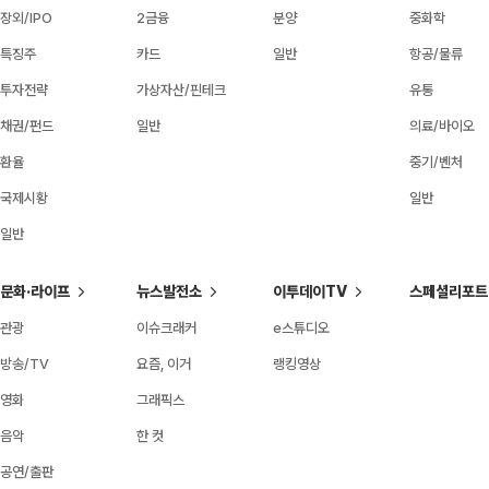
장외/IPO
2금융
분양
중화학
특징주
카드
일반
항공/물류
투자전략
가상자산/핀테크
유통
채권/펀드
일반
의료/바이오
환율
중기/벤처
국제시황
일반
일반
문화·라이프
뉴스발전소
이투데이TV
스페셜리포트
관광
이슈크래커
e스튜디오
방송/TV
요즘, 이거
랭킹영상
영화
그래픽스
음악
한 컷
공연/출판