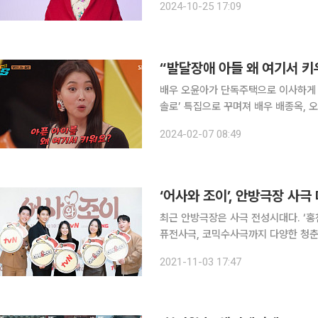
2024-10-25 17:09
데 마음이
“발달장애 아들 왜 여기서 
배우 오윤아가 단독주택으로 이사하게 된 이유를 밝혔다. 6일 방송된 
솔로’ 특집으로 꾸며져 배우 배종옥, 오윤
기 정숙 최명은이 게스트로 출연했다. 오윤아는 방송 출연 이후 달라진 아들 민이의 인기에 놀라워
2024-02-07 08:49
했다. 그는 자신의 유튜브 채널에서 아
‘어사와 조이’, 안방극장 사
최근 안방극장은 사극 전성시대다. ‘홍천기
퓨전사극, 코믹수사극까지 다양한 청춘 
방한 ‘어사와 조이’를 준비했다. 암
2021-11-03 17:47