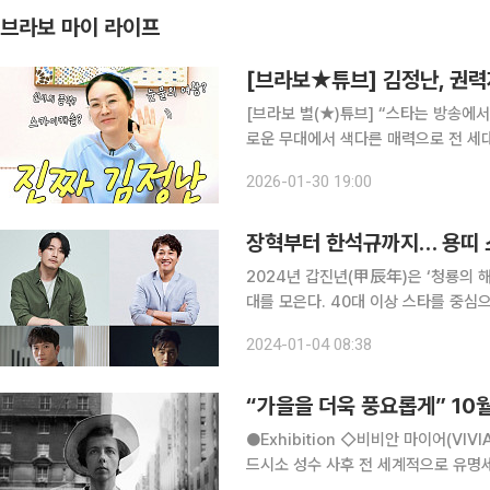
브라보 마이 라이프
[브라보★튜브] 김정난, 권력
[브라보 별(★)튜브] “스타는 방송에
로운 무대에서 색다른 매력으로 전 세
이유를 짚어보는 동시에, 꽃중년 독자
2026-01-30 19:00
실질적인 팁을 함께 제안합니다. ‘브라
장혁부터 한석규까지… 용띠 스
2024년 갑진년(甲辰年)은 ‘청룡의 
대를 모은다. 40대 이상 스타를 중심으로 2024년 행보
지성·유지태, 열일 행보 1976년생 연예인 : 권상우, 김민준, 김선영, 김종국, 문정희, 박선영, 박정
2024-01-04 08:38
현, 백지영, 송승헌, 송종호
“가을을 더욱 풍요롭게” 10
●Exhibition ◇비비안 마이어(VIVIAN MAIER) 사진전 일정 8월 4일 ~ 11월 13일 장소 그라운
드시소 성수 사후 전 세계적으로 유명세를 떨친 미국 뉴욕 출신 사진가 비비안 마이어