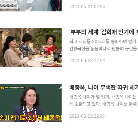
2020-06-01 07:54
최고 시청률 20%대를 돌파하며 인기 
안방극장을 눈물바다로 만들며 공감을 사
마 '내 남자의 여자'가 재조명되고 있다. 최근 유튜브, 온라인 커뮤니티에는 '내 남자의 여자' 속 
2020-04-23 17:54
역으로 출연했던 김희애 모습이 화제를
배종옥, 나이 무색한 따귀 세
배종옥 나이가 몇 일까. 배종옥 나이는 22일 방송된 JTBC ‘아는 형님’에 그가 출연하면서 자연스
레 소환되고 있다. 배종옥 나이는 올해 57세이다. 배종옥은 이날 손이 맵기로 유명한 배우라고 밝혔
다. 상대역을 맡았던 후배 배우 조인성도 두려움
2020-02-22 22:09
크고 살집이 없는 편이다보니 맞는 역