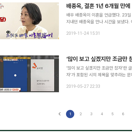
배우 배종옥이 이혼을 언급했다. 23일 방송된 MBC ‘전지적 참견 시점’에서는 이영자가 평소 알고
지내던 배종옥을 만나 시간을 보냈다. 이날 배종옥은 “나는 31살에 애를 낳고 바로 이혼했다. 사실
이고 부끄럽지 않다”라며 “사생활이지만 다 아는 이야
2019-11-24 15:31
나이로 항공사 파일럿인 전 남편과 결
‘많이 보고 싶겠지만 조금만 참자’란 글귀가 들어간 시는
자’가 포함된 시의 제목을 맞추라는 문
다. ‘많이 보고 싶겠지만 조금만 참자’는 나태주 시인의 ‘묘비명’이란 시의 구절이다. 그는 당초 ‘풀
2019-05-27 22:33
꽃’을 묘비명으로 하려했지만 영화 ‘세
1
2
3
4
5
6