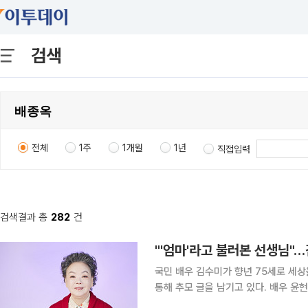
검색
전체
1주
1개월
1년
직접입력
검색결과 총
282
건
"'엄마'라고 불러본 선생님"
국민 배우 김수미가 향년 75세로 세
통해 추모 글을 남기고 있다. 배우 윤현숙은 25일 인스타그램에 김수미, 배종옥, 변정수와 함께 여
행을 갔던 사진을 올리면서 "선생님 어