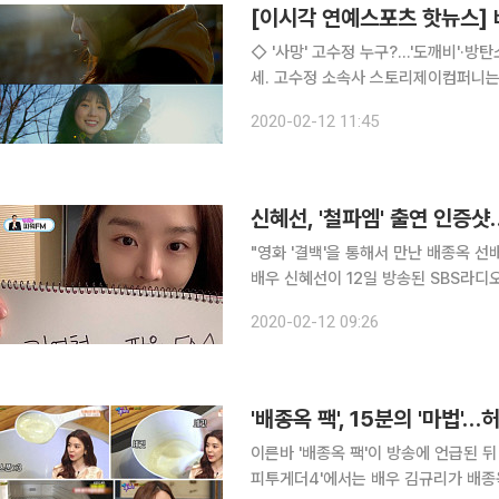
◇ '사망' 고수정 누구?…'도깨비'·방탄소년단 MV 등 출연 신인
세. 고수정 소속사 스토리제이컴퍼니는 
혔다. 고수정의 사인은 지병 때문인 것으
2020-02-12 11:45
비'로 데뷔했다. 고수정은 '도깨비'에서
"영화 '결백'을 통해서 만난 배종옥 
배우 신혜선이 12일 방송된 SBS라디오
피소드를 쏟아냈다. 이날 방송에 앞서 '김영철의 파워FM' 인스타그램에는 "김영철의 파워FM 실시
2020-02-12 09:26
간. 지금 보는 라디오 보러 오세요. 2월
'배종옥 팩', 15분의 '마법'
이른바 '배종옥 팩'이 방송에 언급된 뒤 스포트라이트를 받고
피투게더4'에서는 배우 김규리가 배종