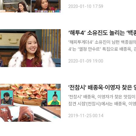
을 만들 수 있는 해당 팩 제조법 및 사용법을 정리해 봤다. '배종옥
2020-01-10 17:59
단순하다. 레몬과 꿀, 밀가루만 있으면
‘해피투게더4’ 소유진이 남편 백종원의 청하 짤을 언급했다. 9
4’는 ‘열정 만수르’ 특집으로 배종옥, 
로는 소유진이 함께한다. 이날 소유진은 ‘SBS연예대상’에서 공로상을 수상한 남편 백종원의 시상식
2020-01-09 19:00
비하인드를 공개했다. 특히 최근
'전참시' 배종옥·이영자 찾은
'전참시' 배종옥, 이영자가 찾은 맛집이 시청자들의 이
참견 시점'(전참시)에서는 배종옥, 이영자가 양평에
영자는 설렘을 나타냈다. 매번 메뉴 선
2019-11-25 00:14
니' 배종옥과의 만남을 앞두고 천하의