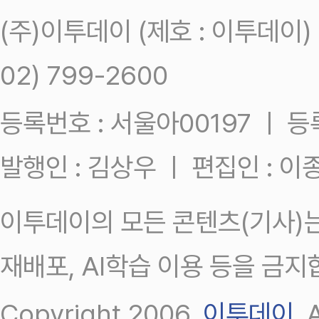
(주)이투데이 (제호 : 이투데이
02) 799-2600
등록번호 : 서울아00197 ㅣ 등록일
발행인 : 김상우 ㅣ 편집인 : 
이투데이의 모든 콘텐츠(기사)는
재배포, AI학습 이용 등을 금지
Copyright 2006.
이투데이
.