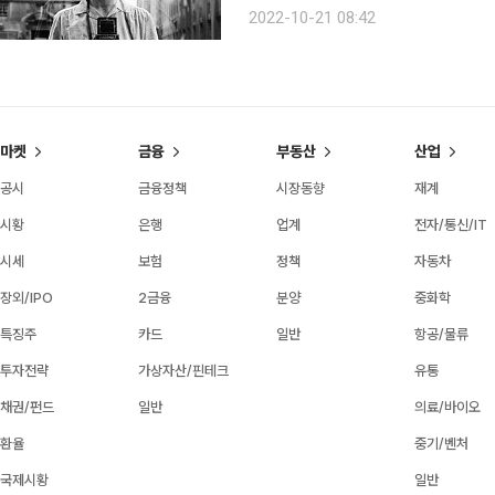
(1926~2009)의 사진전이다. 지난해 9월
2022-10-21 08:42
가 직접 인화한 빈티지 작품과 미공
마켓
금융
부동산
산업
공시
금융정책
시장동향
재계
시황
은행
업계
전자/통신/IT
시세
보험
정책
자동차
장외/IPO
2금융
분양
중화학
특징주
카드
일반
항공/물류
투자전략
가상자산/핀테크
유통
채권/펀드
일반
의료/바이오
환율
중기/벤처
국제시황
일반