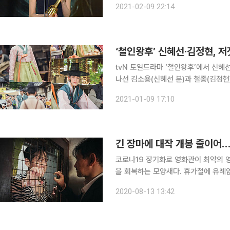
2021-02-09 22:14
보에 올랐다. 수상대에 오른 이솜은 
‘철인왕후’ 신혜선·김정현, 저
tvN 토일드라마 ‘철인왕후’에서 신혜선·김정현
나선 김소용(신혜선 분)과 철종(김정현
로 다른 목적을 안고 잠행에 나서지만
2021-01-09 17:10
빠진 모습이 담겼다. 원하는 것을 찾기 
긴 장마에 대작 개봉 줄이어…
코로나19 장기화로 영화관이 최악의 
을 회복하는 모양새다. 휴가철에 유례
서 시간을 보내는 이들이 늘어난 점도 한 이유로 꼽힌다. 13일 업계
2020-08-13 13:42
던 전국 영화 관람객 수는 5월 153만 명