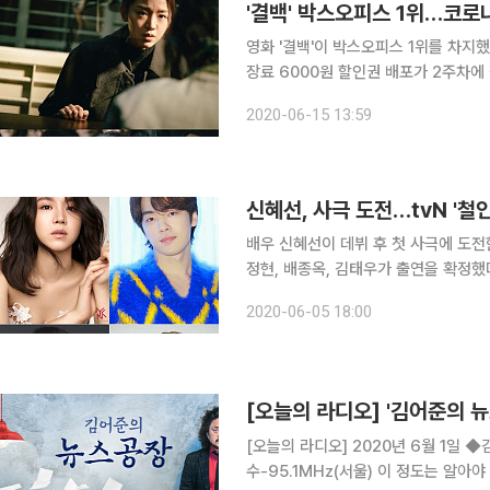
'결백' 박스오피스 1위…코로나
영화 '결백'이 박스오피스 1위를 차지했
장료 6000원 할인권 배포가 2주차에 접어들면
회 영화관입장권 통합전산망에 따르면 영화
2020-06-15 13:59
관객을 유치하며 박스오피스 1위에 올랐
신혜선, 사극 도전…tvN '철
배우 신혜선이 데뷔 후 첫 사극에 도전한다. tvN 새 드라마 '철인왕후' 측은 5일 신혜선
정현, 배종옥, 김태우가 출연을 확정했다고 밝혔다. '철인왕후'는 현대를 
봉환의 여혼이 조선시대 궁궐 안, 중전 김
2020-06-05 18:00
쉐프에서 철인왕후로 거듭난 장봉환과
[오늘의 라디오] 2020년 6월 1일 ◆김어준의 뉴스공장 편성-tbs 시간-오전 07:06~09:00 주파
수-95.1MHz(서울) 이 정도는 알아야 할 아침 뉴스 - 류밀희 기자 (TBS) 쿠팡물류센터발 확진자