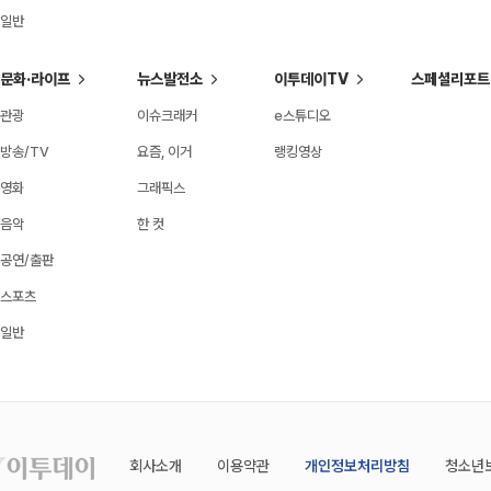
일반
문화·라이프
뉴스발전소
이투데이TV
스페셜리포트
관광
이슈크래커
e스튜디오
방송/TV
요즘, 이거
랭킹영상
영화
그래픽스
음악
한 컷
공연/출판
스포츠
일반
회사소개
이용약관
개인정보처리방침
청소년