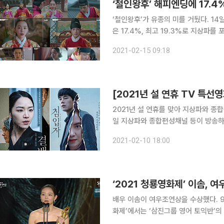
‘철인왕후’ 해피엔딩에 17.4
‘철인왕후’가 유종의 미를 거뒀다. 14일 종영한 tvN 토일드라마 ‘철인왕후’ 마지막 회 시청률
은 17.4%, 최고 19.3%로 지상파를
마 시청률 5위에 해당하는 기록이다. (전국 가구 기준
2021-02-15 09:18
에 제자리를 찾은 김소용(신혜선 분)과
2021년 설 연휴를 맞아 지상파와 종합
일 지상파와 종합편성채널 등이 방송하는 설 특선 영화를 
혜선, 배종옥, 허준호 등이 출연한 영화
2021-02-10 18:00
혜선 분)이 살인사건의 용의자로 지목
‘2021 청룡영화제’ 이솜, 
배우 이솜이 여우조연상을 수상했다. 9일 인천 영종도 파라다이스시티에서 진행된 ‘제41회 청룡영
화제’에서는 ‘삼진그룹 영어 토익반’의 이솜이 여우 조연상을 수상했다. 이날 여우 조연상에는 이솜
을 비롯해 ‘82년생 김지영’ 김미경, ‘