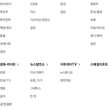
장외/IPO
2금융
분양
중화학
특징주
카드
일반
항공/물류
투자전략
가상자산/핀테크
유통
채권/펀드
일반
의료/바이오
환율
중기/벤처
국제시황
일반
일반
문화·라이프
뉴스발전소
이투데이TV
스페셜리포트
관광
이슈크래커
e스튜디오
방송/TV
요즘, 이거
랭킹영상
영화
그래픽스
음악
한 컷
공연/출판