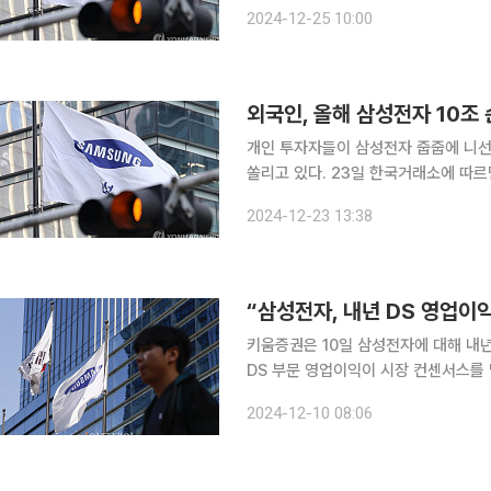
존 D램 가격을 절반으로 내놓는 듯 대형 악재가 겹치면서다. 지난 
2024-12-25 10:00
시로 주가 반등의 계기를 마련하나 싶었
외국인, 올해 삼성전자 10조
개인 투자자들이 삼성전자 줍줍에 니선
쏠리고 있다. 23일 한국거래소에 따르면 올해 들어 20일까지 외국인 투자자가 순매도한 삼성전자
주식은 10조3602억 원으로 집계됐다.
2024-12-23 13:38
24조 원으로 불었다. 삼
키움증권은 10일 삼성전자에 대해 내
DS 부문 영업이익이 시장 컨센서스를 
존 7만5000원에서 7만3000원으로 2.7% 하향 조
2024-12-10 08:06
망치를 추가 하향 조정했다. 삼성전자의