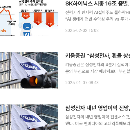
SK하이닉스 시총 16조 증
전력기기·원자력 AI설비주도 줄하락H
“AI 생태계 전반 수악성 우려 vs 주가 하락 과도” 중국이 만든 생성형 인공지
로 SK하이닉스를 비롯한 AI 관련주들
2025-02-02 15:02
력 등 AI 설비투자 관련 기업들의 단
키움증권 “삼성전자, 환율 상
키움증권은 삼성전자의 4분기 실적이 
문의 부진으로 시장 예상치보다 부진할 
과 파운드리 반등과 HBM 사업의 본궤
2025-01-07 08:43
는 것이다. 7일 박유악 키움증권
삼성전자의 내년 영업이익 컨센서스(전망
됐다. 미국 엔비디아의 고대역폭메모리