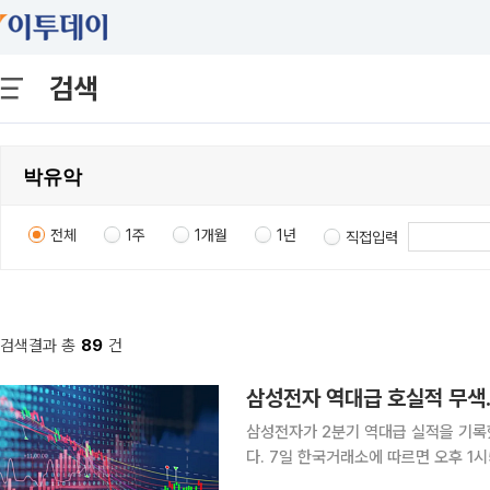
검색
전체
1주
1개월
1년
직접입력
검색결과 총
89
건
삼성전자가 2분기 역대급 실적을 기록
다. 7일 한국거래소에 따르면 오후 1시5분 코스피는 전 거래일 대비 554.39포인트(6.89%) 내린
7496.94에 거래되고 있다. 전장보다