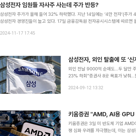
삼성전자 임원들 자사주 사는데 주가 반등?
삼성전자 주가가 올해 들어 32% 하락했다. 지난 14일에는 ‘4만 전자’(주가
삼성전자 경영진들이 늘고 있다. 17일 금융감독원 전자공시시스템에 따르면 올해 들어 삼성전자에서 등기임원인 사내외 이사와 미등기임
원 등 임원 총 60명이 자사주를 취득했다. 이들이 사들인 자사주는 보
2024-11-17 17:45
삼성전자, 외인 탈출에 또 ‘신
외인 전날 9000억 순매도…두 달만 
23% 하회”증권사 8곳 목표가 낮춰…
락 기회로 추천” 조언도 불과 두 달 전 ‘신고가’를 찍었던 삼성전자의 주가가 최근 외국인 투자자들
2024-09-12 13:32
의 매도세에 ‘신저가’를 연이어 쓰는 
키움증권 "AMD, AI용 G
키움증권은 3일 미 반도체 기업 AMD
쟁 심화 우려를 자극했는데, 이는 삼성