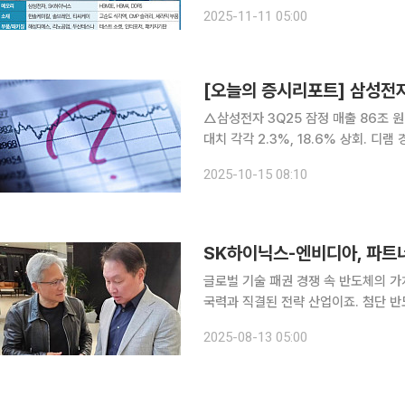
러나 이 뜨거운 랠리를 두고 시장에서는 
2025-11-11 05:00
이투데이는 '긍정 회로, AI 슈퍼사이클
△삼성전자 3Q25 잠정 매출 86조 원(+8
대치 각각 2.3%, 18.6% 상회. 디
전망. 박상욱 신영증권 매수 120,000원. △삼성전자 3Q25 잠정 영업이익 12조 원(+
2025-10-15 08:10
QoQ). 4Q25 15조
글로벌 기술 패권 경쟁 속 반도체의 가
국력과 직결된 전략 산업이죠. 첨단 
으로 통합니다. 미국과 중국이 자국의
2025-08-13 05:00
듯 중요한 반도체는 명실상부한 한국 