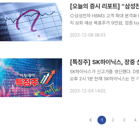
[오늘의 증시 리포트] “삼성전
◇삼성전자 HBM3 고객 확대 본격화 
치 상회 예상 목표주가 9만원, 업종 top pick 유지
년 성장~ 2023년 4Q 영업이익(4,8
2023-12-08 08:03
판매 약화 및 마케팅 비용 증가 예상 2
[특징주] SK하이닉스, 장중
SK하이닉스가 신고가를 경신했다. D램 
오후 2시 1분 현재 SK하이닉스는 전 
SK하이닉스는 이날 장중 13만4600
2023-12-04 14:02
1
2
3
4