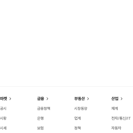
마켓
금융
부동산
산업
공시
금융정책
시장동향
재계
시황
은행
업계
전자/통신/IT
시세
보험
정책
자동차