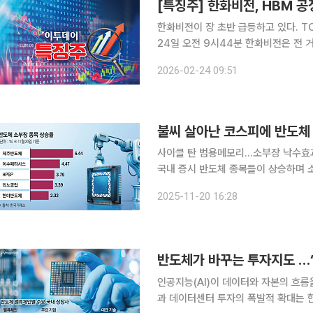
[특징주] 한화비전, HBM 
한화비전이 장 초반 급등하고 있다. T
24일 오전 9시44분 한화비전은 전 거래
날 일각에선 삼성전자가 한미반도체 T
2026-02-24 09:51
라 한화비전으로 공급 기대감이 옮겨간
불씨 살아난 코스피에 반도체
사이클 탄 범용메모리…소부장 낙수효과글로벌 
국내 증시 반도체 종목들이 상승하며 소
한국거래소에 따르면 이날 팹리스 반도체
2025-11-20 16:28
만9020원에 마감했다. 인쇄회로기판
인공지능(AI)이 데이터와 자본의 흐름
과 데이터센터 투자의 폭발적 확대는 