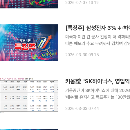
2026-07-07 13:19
7954.55까지 오르기도 했으나 7455
미국과 이란 간 군사 긴장이 더 격화되
따른 메모리 수요 우려까지 겹치며 삼성전자와
시 10분 현재 유가증권시장에서 삼성전자
2026-03-30 09:15
이닉스는 전 거래일보다 5.31% 내린 
키움證 "SK하이닉스, 영업익
키움증권이 SK하이닉스에 대해 202
'매수'로 유지하고 목표주가는 130만원으로 상향했다. 박유악 키움
2026년 1분기 실적이 매출액 45.9
2026-03-03 07:44
망"이라며 "범용 DRAM과 NAND의