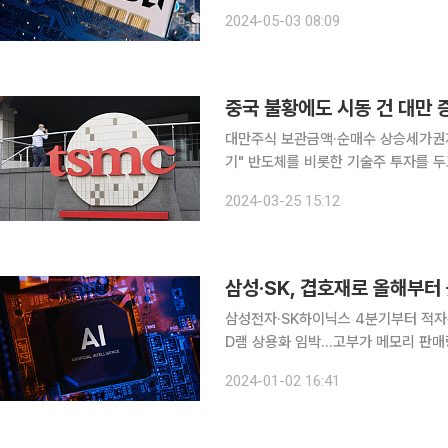
단한다고 전했다. 키움증권 박유악 연구원은 "AMD는 이번 컨퍼런스콜을 통해 데이터센터 그래픽
2024-05-03 08:09
처리장치(GPU)의 2024년 매출액 
중국 불황에도 시동 건 대만 
대만주식 보관금액·순매수 상승세가권지
기" 반도체를 비롯한 기술주 투자를 두고 대만 증시가 국내 투자자 시선을 끌기 시작하는 모습이다.
글로벌 빅테크 업종의 질주로 대만 관
2024-03-25 15:12
이된다. 25일 한국예탁결제원에 
삼성·SK, 겹호재로 올해부터
삼성전자·SK하이닉스 4분기부터 적자
D램 상용화 임박…고부가 메모리 판매량↑ 삼성전자와 SK하이닉스가 지난해부터 이어진
널을 지나 흑자전환을 목전에 두고 있다
2024-01-02 16:41
지난해 4분기부터 본격 회복세에 접어