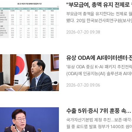
"부모급여, 총액 유지 전제로
부모급여 총액을 유지한다는 전제로 월
됐다. 20일 한국보건사회연구원(보사연)에 따르면, 보사연이 발행하는 ‘이슈앤포커스’ 최신호에 이
같은 내용의 ‘부모급여 수급 특성과 정
2026-07-20 09:38
및 시간지원제도 이용 실태조사’ 결과
유상 ODA에 AI데이터센터·전
'유상 ODA 중심 K-AI 패키지 추진전략' 정부가 개발도상국을 대상으로 하는 유상 공적개
(ODA)에 인공지능(AI) 솔루션과 A
을 지원하며 국내 AI 기술과 기업의 해외진출 
2026-07-20 09:06
경제부총리 겸 재정경제부 장관 주재
수출 5위·증시 7위 훈풍 속…
국가자산기본법 제정 추진…보존·매각→
월 중 로드맵 발표 정부가 1400조 원이 넘는 국가자산 운용 방식을 보존·매각 중심에서 가치창출형