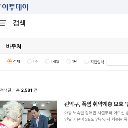
검색
전체
1주
1개월
1년
직접입력
검색결과 총
2,581
건
관악구, 폭염 취약계층 보호 
아동‧노숙인‧장애인 시설부터 어르신 쉼터까지 6개소 현
연일 기온이 39도 안팎까지 치솟는 폭
장 점검에 나섰다. 7일 서울 관악구에 따르면 전날 박 구청장은 아동 공동생활가정, 노숙인 자활시