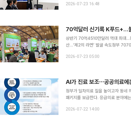
2026-07-23 16:48
다. 토론회는 김원이 더불어민주당 의
상반기 70억4510만달러 역대 최대…
산…‘제2의 라면’ 발굴 속도정부 707
벌 통상환경 변화와 공급망 불안, 환율
2026-07-23 05:00
어진 시장과 한류 확산을 발판으로 성장
AI가 진료 보조⋯공공의료에는 
정부가 일차의료 질을 높이고자 동네 
패키지를 보급한다. 응급의료 분야에는 
는 ‘응급 통합 AI 플랫폼(가칭)’ 도입을 추진한다. 보건복지부는 22일 청와대
2026-07-22 14:00
·필수·공공의료 간담회’에서 과학기술