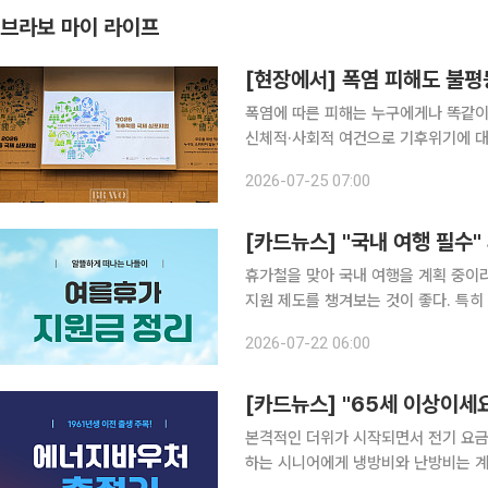
브라보 마이 라이프
[현장에서] 폭염 피해도 불평
폭염에 따른 피해는 누구에게나 똑같이
신체적·사회적 여건으로 기후위기에 대
일과 일본, 한국은 고령층을 주요 기후
2026-07-25 07:00
원 등을 추진하고 있다. 
[카드뉴스] "국내 여행 필수"
휴가철을 맞아 국내 여행을 계획 중이
지원 제도를 챙겨보는 것이 좋다. 특히
및 가족 여행을 앞둔 시니어라면, 작은 
2026-07-22 06:00
지원 제도는 목적과 대상에 따라 다양
[카드뉴스] "65세 이상이세
본격적인 더위가 시작되면서 전기 요금
하는 시니어에게 냉방비와 난방비는 계절마