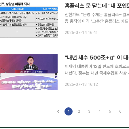
홈플러스 문 닫는데 "내 포인트
신한카드 “운영 주체는 홈플러스⋯별도 
응 움직임 아직 "그동안 홈플러스 카드만 쓰며 모아둔 포인트가 상당한데, 마트가 문을 닫으면 이 포
인트는 그냥 휴지조각이 되는 건가요?" 홈플러스가 본사와 대형마트 매장 영업을 임시 중단하
2026-07-14 16:41
마이홈플러스 카드를 이용해 온 소비
이재명 대통령이 13일 반도체 호황으
내놨다. 정부는 내년 국세수입을 사상 
미래대응기금을 신설하고 AI·반도체 등 전략산
2026-07-13 16:12
청와대에서 열린 '2026 국가재정전략
1
2
3
4
5
6