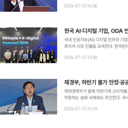
으로 전면 전환하는 '국가자산기본법'
2026-07-15 16:56
거래할 수 있도록 국제화 작업도 속도도
한국 AI·디지털 기업, ODA
국내 인공지능(AI)·디지털 인프라 기
프리카 시장 진출을 모색한다. 한국핀테크
x K-Digital Connect 2026’
2026-07-15 13:42
수출 전략’을 주제로 열린 이번 포럼에
재경부, 하반기 물가 안정·공
재정경제부가 올해 하반기에 소비자물가
부합하는 원화 국제화도 추진한다. 국
신설해 종합형 국부펀드로 확대 개편도 추진하기로 했다. 구윤철 
2026-07-15 10:19
15일 청와대 영빈관에서 열린 이재명 