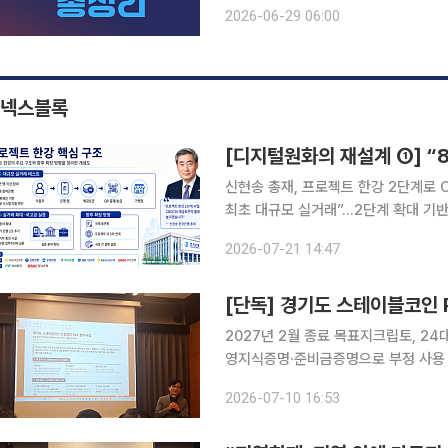
너지 취약계층의 전기·도시가스·지역난
2026-06-29 06:00
신청을 진행한다. 65세 이상이라고 모
넥스블록
신현송 총재, 프로젝트 한강 2단계로 
최초 대규모 실거래”…2단계 확대 기
논의, 금융 인프라 설계로 이동 신현송 한국은행 총재가 취임 이후 디지털화폐 인프라를 한국은행의
2026-07-21 14:47
핵심 과제로 끌어올리고 있다. 표면적
[단독] 경기도 스테이블코인 P
2027년 2월 종료 목표지크립토, 24
영지식증명·준비금증명으로 부정 사용 
제 적용 사업은 경기도와 협의 예정 경기도가 지난 4월 추진한 스테이블코인 도입 방안 연구용역과
2026-07-10 16:53
연계해, 지역화폐와 공공 지급 체계에