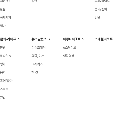
채권/펀드
일반
의료/바이오
환율
중기/벤처
국제시황
일반
일반
문화·라이프
뉴스발전소
이투데이TV
스페셜리포트
관광
이슈크래커
e스튜디오
방송/TV
요즘, 이거
랭킹영상
영화
그래픽스
음악
한 컷
공연/출판
스포츠
일반