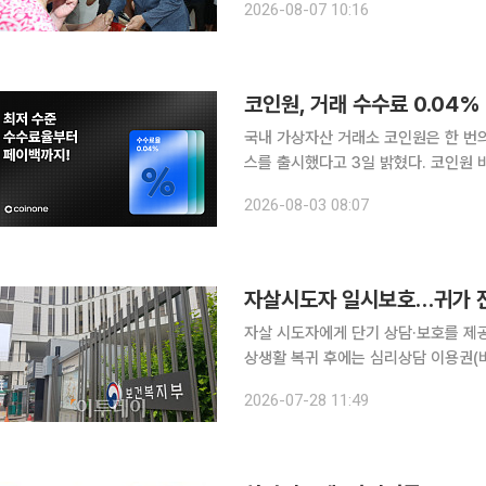
2026-08-07 10:16
설 ‘대한성공회살림터’, 장애인 보호작업
코인원, 거래 수수료 0.04%
국내 가상자산 거래소 코인원은 한 번의
스를 출시했다고 3일 밝혔다. 코인원 바우처는 코인원 고객이라면 누구나 받을 수 있는 수수료 혜택
종합 패키지다. 코인원 앱과 웹에 새로 
2026-08-03 08:07
자살시도자 일시보호…귀가 전
자살 시도자에게 단기 상담·보호를 제
상생활 복귀 후에는 심리상담 이용권(바우처) 사업이
의에서 관계부처 합동으로 마련한 ‘자살
2026-07-28 11:49
동대응, 안정·치료, 퇴원 후 밀착 관리