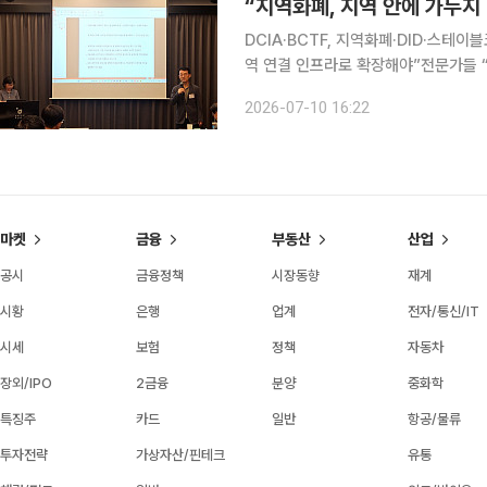
“지역화폐, 지역 안에 가두지
DCIA·BCTF, 지역화폐·DID·스테
역 연결 인프라로 확장해야”전문가들 
야” 디지털융합산업협회(DCIA)와 블록체인융합기술포럼(BCTF)이 지역화폐와 블록체인 DID, 스
2026-07-10 16:22
마켓
금융
부동산
산업
공시
금융정책
시장동향
재계
시황
은행
업계
전자/통신/IT
시세
보험
정책
자동차
장외/IPO
2금융
분양
중화학
특징주
카드
일반
항공/물류
투자전략
가상자산/핀테크
유통