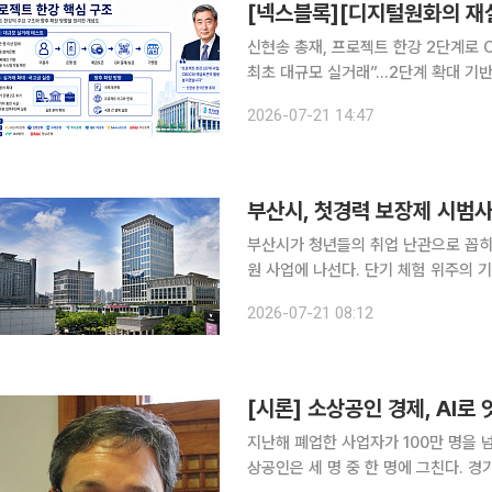
신현송 총재, 프로젝트 한강 2단계로 
최초 대규모 실거래”…2단계 확대 기
논의, 금융 인프라 설계로 이동 신현송 한국은행 총재가 취임 이후 디지털화폐 인프라를 한국은행의
2026-07-21 14:47
핵심 과제로 끌어올리고 있다. 표면적
부산시, 첫경력 보장제 시범
부산시가 청년들의 취업 난관으로 꼽히는
원 사업에 나선다. 단기 체험 위주의 
하고, 향후 최대 1년까지 지원 범위를
2026-07-21 08:12
다. 부산시는 21일 오전 시청 영상
[시론] 소상공인 경제, AI로
지난해 폐업한 사업자가 100만 명을 넘
상공인은 세 명 중 한 명에 그친다. 