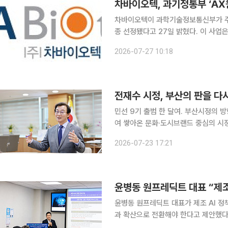
차바이오텍, 과기정통부 ‘AX
차바이오텍이 과학기술정보통신부가 주관
종 선정됐다고 27일 밝혔다. 이 사업은 국내 기업의 AI 전환을 촉진하기 위해 수요 기업의 기획을
바탕으로 AI 솔루션, 클라우드, 데이터 
2026-07-27 10:18
텍은 네이버클라우드, 페르소나에이아
전재수 시정, 부산의 판을 다
민선 9기 출범 한 달여. 부산시정의 방향타가 빠르게 
여 쌓아온 문화·도시브랜드 중심의 시정
지능(AI) 등 산업 중심 정책이 채우고 있다. 민선 교체 때마다 반복되는 정책 재편이라
2026-07-23 17:21
지만, 이번 변화는 단순한 사업 조정 
윤병동 원프레딕트 대표 “제조
윤병동 원프레딕트 대표가 제조 AI 
과 확산으로 전환해야 한다고 제안했다. 윤 대표는 23일 국회의원회관에서 열린 ‘제조 AI 전환
장 확산을 위한 정책토론회’에서 ‘제조