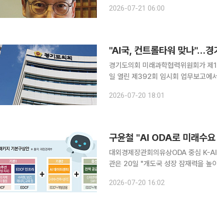
황의 지표가 아니다. 소상공인의 일하는 
2026-07-21 06:00
온라인 쇼핑몰 사장의 하루를 들여다보
경기도의회 미래과학협력위원회가 제12대
일 열린 제392회 임시회 업무보고에서
의를 거친 사업의 일방적 일몰까지 경
2026-07-20 18:01
다. 'AI 수도 경기'라는 구호에 걸
구윤철 "AI ODA로 미래수
대외경제장관회의유상ODA 중심 K-AI 패키지 추진전략 발표
관은 20일 "개도국 성장 잠재력을 높
상공적개발원조(ODA) 기반 K-AI 패키지를 추진하겠다
2026-07-20 16:02
에서 주재한 대외경제장관회의에서 "'유상