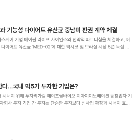
도박테리움 애니말리스 락
업과 기능성 다이어트 유산균 중남미 판권 계약 체결
헬스케어 기업 메이팜 라이프 사이언스와 전략적 파트너십을 체결하고, 메
다이어트 유산균 'MED-02'에 대한 멕시코 및 브라질 시장 5년 독점 판
약을 통해 MED-02를 멕시
 판매하며, 계약 기간 총 50억
다…국내 빅5가 투자한 기업은?
과 시너지 위해 투자리가켐·에이프릴바이오·지아이이노베이션 등창업자·기
자보다 신사업 확장과 시너지 효과
많다. 바이오업계도 그렇다. 자본구조가 취약하고 자금이 많지 않아 투자
는 기업 중심으로 지분 투자를 하거나 자회사에