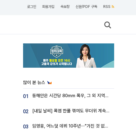
로그인
회원가입
속보창
신문/PDF 구독
RSS
많이 본 뉴스
동해안은 시간당 80㎜ 폭우, 그 외 지역은 폭염…‘극과 극 날씨’
01
[내일 날씨] 폭염 한풀 꺾여도 무더위 계속⋯동해안 이틀 연속 비
02
임영웅, 어느덧 데뷔 10주년⋯"가진 것 없던 시절, 내 앞엔 20명의 팬뿐"
03