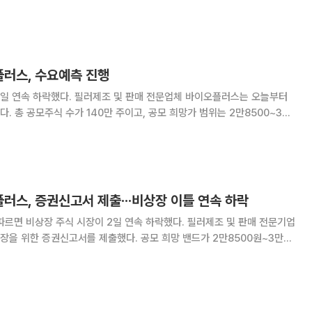
다. 의학 및 의약 관련 주로 바이오제약 전문업체
00원(0.29%)으로 오름세를 보였다.
플러스, 수요예측 진행
및 판매 전문업체 바이오플러스는 오늘부터
. 총 공모주식 수가 140만 주이고, 공모 희망가 범위는 2만8500~3만
약개발 전문업체 와이바이오로직스가 보합이었다. 바이
러스, 증권신고서 제출···비상장 이틀 연속 하락
상장 주식 시장이 2일 연속 하락했다. 필러제조 및 판매 전문기업
을 위한 증권신고서를 제출했다. 공모 희망 밴드가 2만8500원~3만
9일까지 수요예측을 진행한다. 상장 주관사는 키움증권이다. IPO(기업
 치료제 전문업체 바이젠셀이 호가 6만