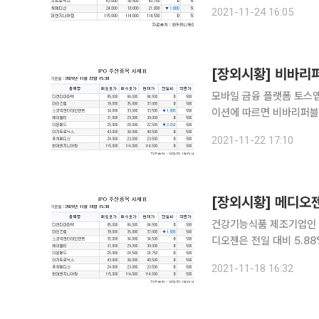
프로젠은 전일 대비 2.33
2021-11-24 16:05
메디신은 전일 대비 4.55%
[장외시황] 비바리퍼
모바일 금융 플랫폼 토스앱 운영
이션에 따르면 비바리퍼블리카
의학 및 의약 관련 주로 
2021-11-22 17:10
원) 오른 1만9500원을 
[장외시황] 메디오젠
건강기능식품 제조기업인 메디오젠이 52
디오젠은 전일 대비 5.88%(1
련 주로 항체 신약개발 전
2021-11-18 16:32
러 및 의료기기 제조기업 