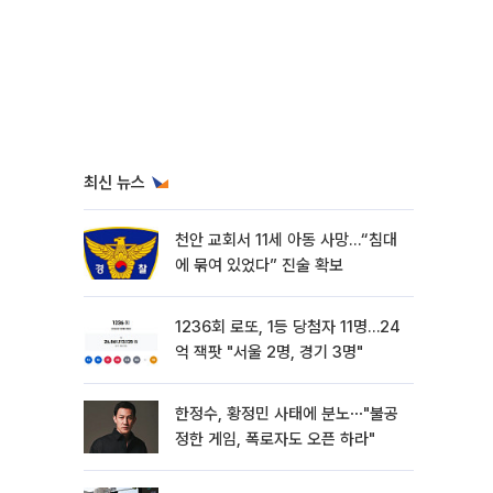
최신 뉴스
천안 교회서 11세 아동 사망…“침대
에 묶여 있었다” 진술 확보
1236회 로또, 1등 당첨자 11명…24
억 잭팟 "서울 2명, 경기 3명"
한정수, 황정민 사태에 분노⋯"불공
정한 게임, 폭로자도 오픈 하라"