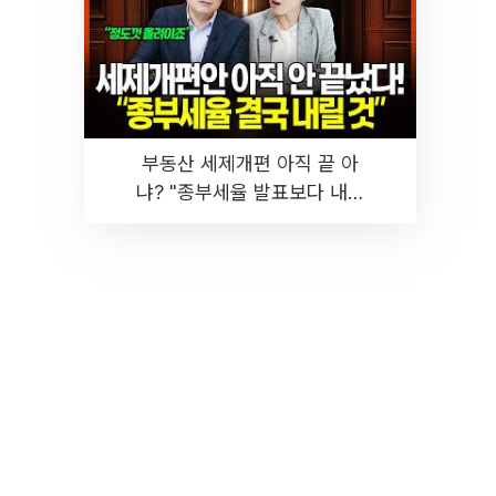
부동산 세제개편 아직 끝 아
냐? "종부세율 발표보다 내릴
것" 장기거주·양도세 전망 I 집
땅지성 I 김인만, 진미윤