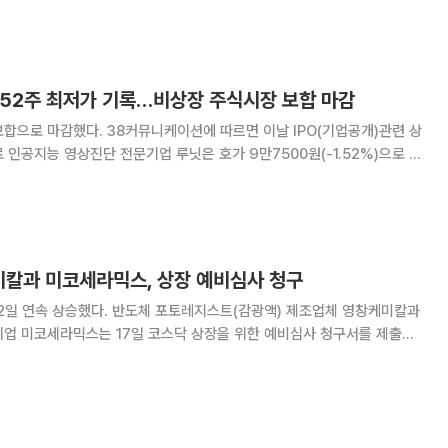
비심사 청구 종목으로 바이오 전문
 52주 최저가 기록…비상장 주식시장 보합 마감
션에 따르면 이날 IPO(기업공개)관련 상
 인공지능 영상진단 전문기업 루닛은 호가 9만7500원(-1.52%)으로 5
환장치 제조기업이지트로닉스가 호가 변화가 없었다. 청소년과 성
미칼과 미코세라믹스, 상장 예비심사 청구
포토레지스트(감광액) 제조업체 영창케미칼과
기업 미코세라믹스는 17일 코스닥 상장을 위한 예비심사 청구서를 제출했
80억5600만 원이고, 미코세라믹스는 자본금 27억2300만 원으로 하나
금융투자와 KB증권이 각각 상장 주관사를 맡았다. 항체 신약개발