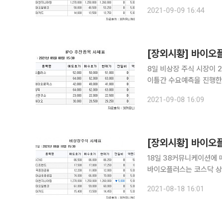
맡았고, 희망공모가는 2만3800~2만7200원이
2021-09-09 16:44
한국코러스가 호가 8만75
[장외시황] 바이오
8일 비상장 주식 시장이 2일 연속 하락했다. 필러제조 
이틀간 수요예측을 진행한다
1500원이다. IPO(기업공개)관련 주로 백신 및 면역 증강제, 신약 개발기업 차백신연구소와 항체 신
2021-09-08 16:09
[장외시황] 바이오플
18일 38커뮤니케이션에 따르면 비
바이오플러스는 코스닥 상장
1500원이고, 9월8일부터 
2021-08-18 16:01
공개)관련 주로 면역세포