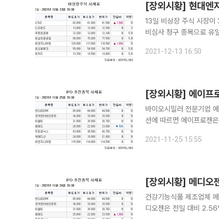
[장외시황] 현대엔
13일 비상장 주식 시장이 3거래일 연속 상승했다. 
비심사 청구 종목으로 유일
(1.92%)으로 올랐다. 인공지능 영상 진단 전문기업인 루닛은 9만9500원(0.05%)으로 소폭 상승
2021-12-13 16:50
했다. 상장예비심사 
[장외시황] 에이프로젠
바이오시밀러 전문기업 에이프로젠
션에 따르면 에이프로젠은 전일
(IPO) 관련 주로 항바이
2021-11-25 15:55
300
[장외시황] 메디오젠,
건강기능식품 제조업체 메디오젠이 52주
디오젠은 전일 대비 2.56%(500