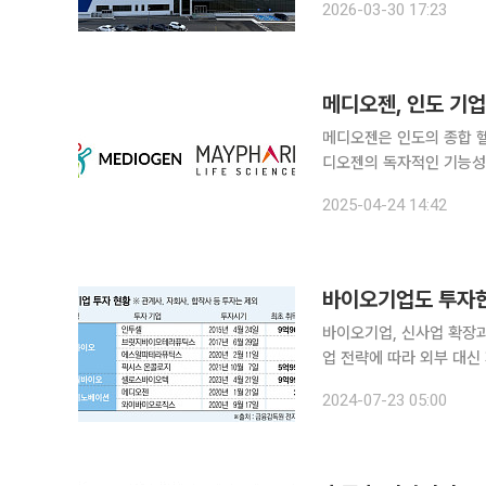
2026-03-30 17:23
며, 계약 대상은 △비피
메디오젠, 인도 기
메디오젠은 인도의 종합 
디오젠의 독자적인 기능성 
권 계약을 체결했다고 24일 밝혔다. 메디팜 라이프 사이언스는 이번 계
2025-04-24 14:42
코와 브라질 현지에 유통 및
바이오기업도 투자한
바이오기업, 신사업 확장
업 전략에 따라 외부 대신 자회사 투자 기업 간 투자는 단순한 투
를 위해 이뤄지는 경우가 
2024-07-23 05:00
가 힘들지만, 자본력이 있