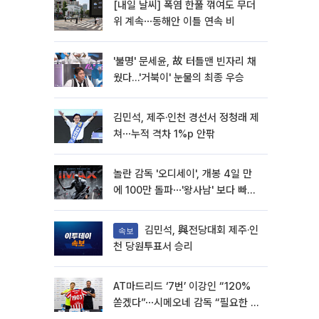
[내일 날씨] 폭염 한풀 꺾여도 무더
위 계속⋯동해안 이틀 연속 비
'불명' 문세윤, 故 터틀맨 빈자리 채
웠다…'거북이' 눈물의 최종 우승
김민석, 제주·인천 경선서 정청래 제
쳐⋯누적 격차 1%p 안팎
놀란 감독 '오디세이', 개봉 4일 만
에 100만 돌파⋯'왕사남' 보다 빠르
다
김민석, 與전당대회 제주·인
속보
천 당원투표서 승리
AT마드리드 ‘7번’ 이강인 “120%
쏟겠다”⋯시메오네 감독 “필요한 선