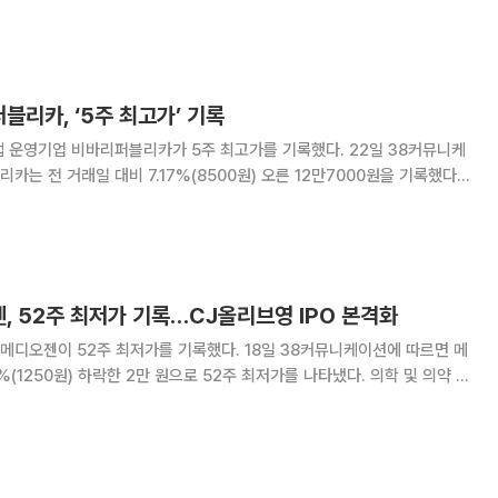
%(500원) 떨어진 2만1000원을 기록했다. 합성신약 연구 개발업체 퓨쳐
(1000원) 떨어진 2만10
블리카, ‘5주 최고가’ 기록
기업 비바리퍼블리카가 5주 최고가를 기록했다. 22일 38커뮤니케
는 전 거래일 대비 7.17%(8500원) 오른 12만7000원을 기록했다.
항체 신약개발 전문기업 와이바이오로직스는 전 거래일 대비 2.63%(500
기록했다. 여행, 여가 플랫폼
, 52주 최저가 기록…CJ올리브영 IPO 본격화
주 최저가를 기록했다. 18일 38커뮤니케이션에 따르면 메
250원) 하락한 2만 원으로 52주 최저가를 나타냈다. 의학 및 의약 관
문업체 와이바이오로직스는 1만9000원(-47.22%)으로 폭락했고, HA필
아크로스가 11만2500원(