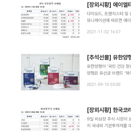
[장외시황] 에이엘
다이오드, 트랜지스터 및 유사
뮤니케이션에 따르면 에이엘
다. 기업공개(IPO) 관련 주로 바이오 전문 신약 개발기업 디앤디파마텍은 8만6500원(1.76%)으로
2021-11-02 16:07
상승했다. 제조업 
[추석선물] 유한양
유한양행이 ‘국민 건강 향상
양행은 유산균 브랜드 ‘와
미엄 유산균 제품을 선보였
2021-09-10 05:00
이즈바이옴에는 17종의 
[장외시황] 한국코
9일 비상장 주식 시장이 상승 반전했다. K뷰티 전자상거래 플
지 국내외 기관투자자를 