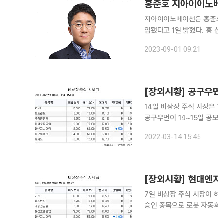
홍준호 지아이이노베
지아이이노베이션은 홍준호
임됐다고 1일 밝혔다. 홍 신임 대표는 메디오젠의 마이크로바이옴 건강기능 식품 제조, 균주개발 등
의 기존 사업 외에도 글로
2023-09-01 09:21
한다. 프라이스워터하
[장외시황] 공구우
14일 비상장 주식 시장은 하락했다. 38커뮤니케이션에 따르면 플러스
공구우먼이 14~15일 공
에셋증권이 상장 주관을 맡았다. 합성신약 연구 개발업체 퓨쳐메디신은 호가 1만
2022-03-14 15:45
으로 회복했다
[장외시황] 현대엔지
7일 비상장 주식 시장이 하락했다. 38커뮤니케이션에 따르면 IPO(기업
승인 종목으로 로봇 자동화
으로 하락했다. 엔지니어링 전문업체 현대엔지니어링이 5만8500원(-1.68%)으로 5주 최저가를