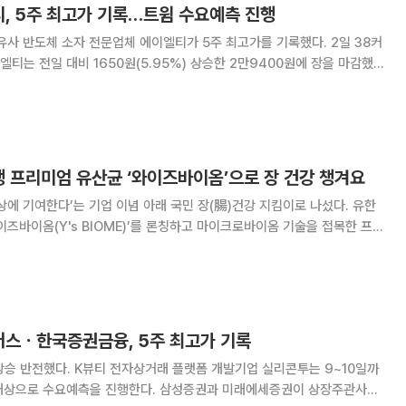
티, 5주 최고가 기록…트윔 수요예측 진행
 반도체 소자 전문업체 에이엘티가 5주 최고가를 기록했다. 2일 38커
티는 전일 대비 1650원(5.95%) 상승한 2만9400원에 장을 마감했
관련 주로 건강기능식품 제조업
행 프리미엄 유산균 ‘와이즈바이옴’으로 장 건강 챙겨요
에 기여한다’는 기업 이념 아래 국민 장(腸)건강 지킴이로 나섰다. 유한
이즈바이옴(Y's BIOME)’를 론칭하고 마이크로바이옴 기술을 접목한 프리
다. ‘유한양행이 제안하는 건강을 위한 똑똑한 습관’이라는 뜻을 가진 와
프로바이오틱스와 유한양행의 다양한 유
러스ㆍ한국증권금융, 5주 최고가 기록
랫폼 개발기업 실리콘투는 9~10일까
대상으로 수요예측을 진행한다. 삼성증권과 미래에세증권이 상장주관사를