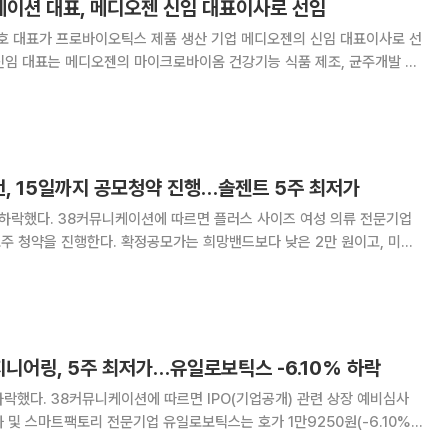
이션 대표, 메디오젠 신임 대표이사로 선임
 대표가 프로바이오틱스 제품 생산 기업 메디오젠의 신임 대표이사로 선
벌 위탁개발생산(CDMO)과 같은 신규 사업 및 코스닥 상장 등을 진두지휘
우스쿠퍼스컨설팅(PWC)의 경영컨설턴트를 거친
먼, 15일까지 공모청약 진행…솔젠트 5주 최저가
 사이즈 여성 의류 전문기업
모주 청약을 진행한다. 확정공모가는 희망밴드보다 낮은 2만 원이고, 미래
2500원(4.17%)
. 신종 코로나바이러스 감염증(코로나19) 진
니어링, 5주 최저가…유일로보틱스 -6.10% 하락
공개) 관련 상장 예비심사
 및 스마트팩토리 전문기업 유일로보틱스는 호가 1만9250원(-6.10%)