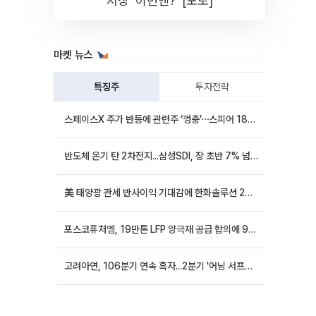
시장 '이번엔?' [포토]
마켓 뉴스
특징주
투자전략
스페이스X 주가 반등에 관련주 ‘껑충’⋯스피어 18%ㆍ에이치브이엠 12%↑
반도체 온기 탄 2차전지...삼성SDI, 장 초반 7% 넘게 껑충
美 태양광 관세 반사이익 기대감에 한화솔루션 20%대·OCI홀딩스 14%대 급등
포스코퓨처엠, 19만톤 LFP 양극재 공급 합의에 9%대 강세
고려아연, 106분기 연속 흑자...2분기 '어닝 서프라이즈'에 장 초반 12%대 강세