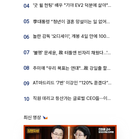
'굿 윌 헌팅' 배우 "기아 EV2 덕분에 살아"…교통사고 후 안전성 극찬
04
05
李대통령 “청년이 결혼 망설이는 일 없어야...제도상 불이익 조사”
놀란 감독 '오디세이', 개봉 4일 만에 100만 돌파⋯'왕사남' 보다 빠르다
06
07
'불명' 문세윤, 故 터틀맨 빈자리 채웠다…'거북이' 눈물의 최종 우승
08
추미애 "우리 목표는 연대"…故 강일출 할머니 흉상 제막
AT마드리드 ‘7번’ 이강인 “120% 쏟겠다”⋯시메오네 감독 “필요한 선수”
09
직원 데리고 등산가는 글로벌 CEO들⋯이유 있었네
10
최신 영상