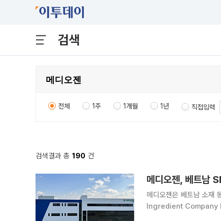
검색
전체
1주
1개월
1년
직접입력
검색결과 총
190
건
메디오젠, 베트남 S
메디오젠은 베트남 소재 동
Ingredient Compa
판권 계약을 체결했다고 30일 밝혔다. 이번 계약은 4년간 총 3톤