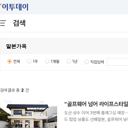
검색
전체
1주
1개월
1년
직접입력
검색결과 총
2
건
도산·성수 이어 3번째 플래그십 매장⋯
드 협업 상품도 선봬말본, 골프웨어 넘어 라이
촌 골목길에 들어선 미국 LA기반의 