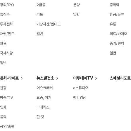
장외/IPO
2금융
분양
중화학
특징주
카드
일반
항공/물류
투자전략
가상자산/핀테크
유통
채권/펀드
일반
의료/바이오
환율
중기/벤처
국제시황
일반
일반
문화·라이프
뉴스발전소
이투데이TV
스페셜리포트
관광
이슈크래커
e스튜디오
방송/TV
요즘, 이거
랭킹영상
영화
그래픽스
음악
한 컷
공연/출판