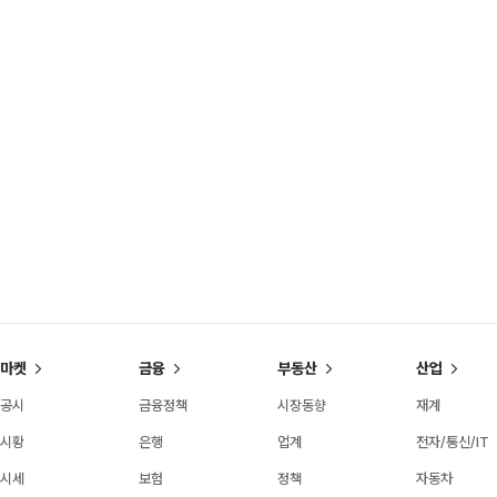
마켓
금융
부동산
산업
공시
금융정책
시장동향
재계
시황
은행
업계
전자/통신/IT
시세
보험
정책
자동차