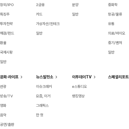
장외/IPO
2금융
분양
중화학
특징주
카드
일반
항공/물류
투자전략
가상자산/핀테크
유통
채권/펀드
일반
의료/바이오
환율
중기/벤처
국제시황
일반
일반
문화·라이프
뉴스발전소
이투데이TV
스페셜리포트
관광
이슈크래커
e스튜디오
방송/TV
요즘, 이거
랭킹영상
영화
그래픽스
음악
한 컷
공연/출판