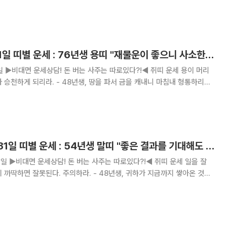
라. - 72년생, 게으름을 삼가고 부지런히 노력을
4년생
[오늘의 운세] 9월 1일 띠별 운세 : 76년생 용띠 "재물운이 좋으니 사소한 계획도 성공한다."
이 머리
 땅을 파서 금을 캐내니 마침내 형통하리라.
에는 비록 힘이 들지라도 나중에 집에 기쁨이 가득하리라. - 72년생, 여
나가라.
[오늘의 운세] 8월 31일 띠별 운세 : 54년생 말띠 "좋은 결과를 기대해도 좋은 날이다"
운세 일을 잘
. 주의하라. - 48년생, 귀하가 지금까지 쌓아온 것이
쓸데없는