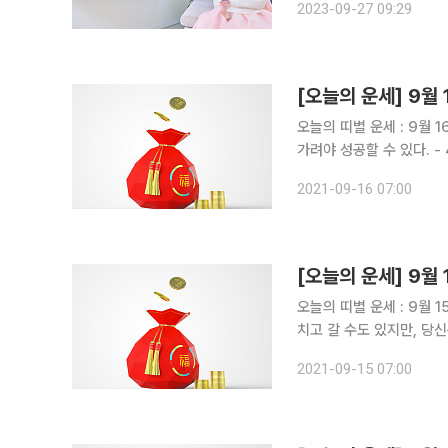
2023-09-27 09:29
에서 제공하는 이벤트 안
오늘의 띠별 운세 : 9월 16일 ▶비대면 운세상담! 돈 버는 사주는 따로있다?!◀ 쥐띠 운
가려야 성공할 수 있다. - 48년생, 소송은 불길하다. 타협하라. - 60년생, 주위 상황을 주시하고 보
조를 맞추자. - 72년생, 파트너와 불화가 있겠다. 신중히 결정하라. - 84년생, 오늘은 즐거운 날. 칭
2021-09-16 07:00
찬이나 용돈을 받을
오늘의 띠별 운세 : 9월 15일 ▶비대면 운세상담! 돈 버는 사주는 따로있다?!◀ 쥐띠 운
치고 갈 수도 있지만, 당신은 그 사람을 도와주
다. 마음을 준비하도록 하라. - 60년생, 남을 도우면 훗날 큰 이득으로 돌아오게 된다. - 7
2021-09-15 07:00
남이나 중매에서 프러포