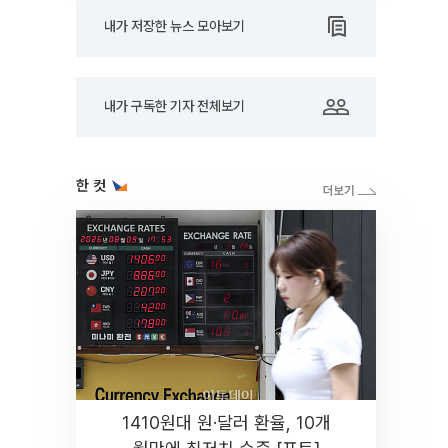
내가 저장한 뉴스 모아보기
내가 구독한 기자 전체보기
한 컷
1410원대 원·달러 환율, 10개