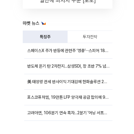
월만에 최저치 수준 [포토]
마켓 뉴스
특징주
투자전략
스페이스X 주가 반등에 관련주 ‘껑충’⋯스피어 18%ㆍ에이치브이엠 12%↑
반도체 온기 탄 2차전지...삼성SDI, 장 초반 7% 넘게 껑충
美 태양광 관세 반사이익 기대감에 한화솔루션 20%대·OCI홀딩스 14%대 급등
포스코퓨처엠, 19만톤 LFP 양극재 공급 합의에 9%대 강세
고려아연, 106분기 연속 흑자...2분기 '어닝 서프라이즈'에 장 초반 12%대 강세