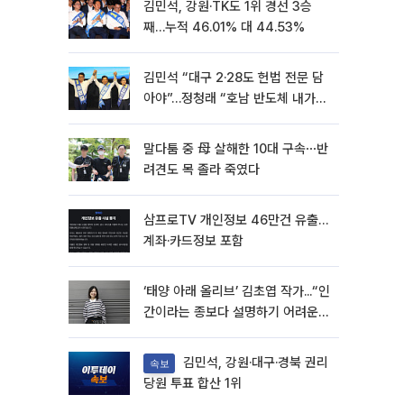
김민석, 강원·TK도 1위 경선 3승
째…누적 46.01% 대 44.53%
김민석 “대구 2·28도 헌법 전문 담
아야”…정청래 “호남 반도체 내가
제일 잘할 것”
말다툼 중 母 살해한 10대 구속⋯반
려견도 목 졸라 죽였다
삼프로TV 개인정보 46만건 유출…
계좌·카드정보 포함
‘태양 아래 올리브’ 김초엽 작가...“인
간이라는 종보다 설명하기 어려운
한 사람을 쓰고 싶었다”[문화人터
뷰]
김민석, 강원·대구·경북 권리
속보
당원 투표 합산 1위