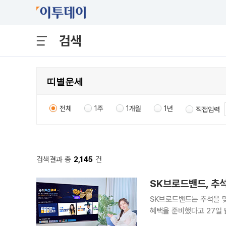
검색
전체
1주
1개월
1년
직접입력
검색결과 총
2,145
건
SK브로드밴드, 추석
SK브로드밴드는 추석을 맞
혜택을 준비했다고 27일 
영화, 드라마, 키즈, 애니메