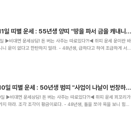
[오늘의 운세] 9월 11일 띠별 운세 : 55년생 양띠 "땅을 파서 금을 캐내니 마침내 형통하리라"
 운이란 바
한탄하지 말라. - 48년생, 급하다고 하여 조급하게 서두
- 72년생, 하
의 뜻
[오늘의 운세] 9월 10일 띠별 운세 : 50년생 범띠 "사업이 나날이 번창하게 된다"
운세 꾀꼬리가
조각이 황금이로다. - 48년생, 돌을 쪼아 옥을 보니 힘써
 - 72년생, 때를 만났으니 이름
있어