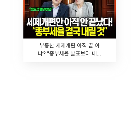
부동산 세제개편 아직 끝 아
냐? "종부세율 발표보다 내릴
것" 장기거주·양도세 전망 I 집
땅지성 I 김인만, 진미윤