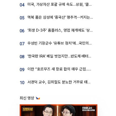
미국, 가상자산 포괄 규제 속도…상원, ‘클래리티법’ 9월 절차투표 추진
04
맥북 품은 삼성에 ‘중국산’ 맹추격⋯커지는 노트북 OLED 시장
05
‘회생 D-3주’ 홈플러스, 영업 재개에도 ‘상품 공급망’ 복구가 생존 관건
06
우성빈 기장군수 ‘유튜브 정치’에…국민의힘 군의원들 집단 반발
07
‘한국판 IRA’ 베일 벗었지만…반도체·배터리 업계 “시행령이 관건”
08
이란 “호르무즈 새 항로 합의 매우 근접...미국 배상 먼저”
09
서경덕 교수, 김희철도 분노한 거꾸로 태극기⋯"엉터리는 아냐, 아쉬울 뿐"
10
최신 영상