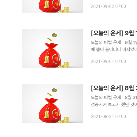
우연히 재물이 들어온다. 어려운 사람들도 생각하
2021-09-02 07:00
기울여야 하겠다. - 8
오늘의 띠별 운세 : 9월 1일 ▶비대면 운세상담! 돈 버는 사주는 따로있다?!◀ 쥐띠 운세 용
에 뿔이 돋아나니 머지않아 승천하게 되리라. - 48년생,
- 60년생, 일에 있어서 처음
2021-09-01 07:00
행이든 외출이든 외부로 
오늘의 띠별 운세 : 8월 31일 ▶비대면 운세상담! 돈 버는 사주는 따로있다?!◀ 쥐띠 
성공시켜 보고자 했던 것이 까딱하면 잘못된다
위태로울 수 있다. - 60년생, 깨끗한 마음으로 자중하지 않으면 화를 입을지도 모른다. - 72년생,
2021-08-31 07:00
본업에 충실치 아니하고 