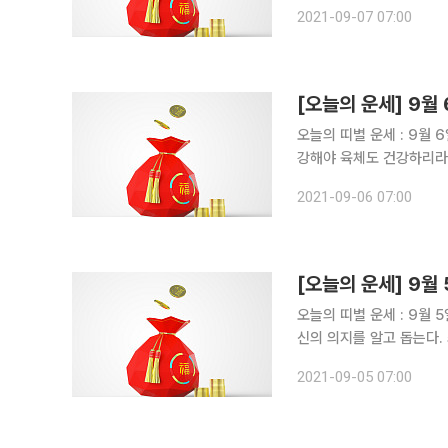
라. - 60년생, 자신 있는 분야의 상황을 철저히 분석하고 결정하도록 하라. - 72년생, 취미나 능력
2021-09-07 07:00
을 살려서 부업에 도전해 
오늘의 띠별 운세 : 9월 6일 ▶비대면 운세상담! 돈 버는 사주는 따로있다?!◀ 쥐띠 운세 
강해야 육체도 건강하리라. - 48년생, 흐름의 중심에 있으니 뜻대로 이루어져 크게 이룰 것이다
60년생, 귀인이 귀하를 도움을 주기 위해 
2021-09-06 07:00
를 즐겨라. - 84년생, 
오늘의 띠별 운세 : 9월 5일 ▶비대면 운세상담! 돈 버는 사주는 따로있다?!◀ 쥐띠 운세 
신의 의지를 알고 돕는다. 최선을 다하라. - 48년생, 계획하
다. - 60년생, 귀하의 덕이 멀리 알려져 명성과 부를 얻게 된다. - 72년생, 하는 일이 모두 순조롭게
2021-09-05 07:00
이루어지며 부와 명예가 