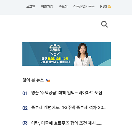
로그인
회원가입
속보창
신문/PDF 구독
RSS
많이 본 뉴스
영끌 '주택공급' 대책 임박⋯비아파트·도심복합까지 총동원
01
종부세 개편에도…1·3주택 종부세 격차 2028년부터 확대
02
03
이란, 미국에 호르무즈 합의 조건 제시…美 “경기 아직 안 끝나” [종합]