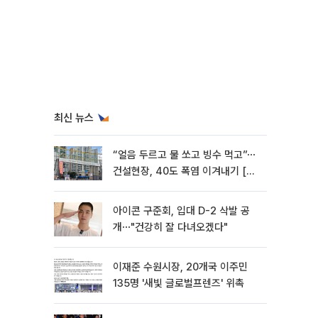
최신 뉴스
“얼음 두르고 물 쏘고 빙수 먹고”⋯
건설현장, 40도 폭염 이겨내기 [르
포]
아이콘 구준회, 입대 D-2 삭발 공
개⋯"건강히 잘 다녀오겠다"
이재준 수원시장, 20개국 이주민
135명 '새빛 글로벌프렌즈' 위촉