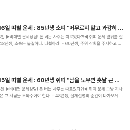
내에 따라 가로세로 낱말퍼즐 퀴즈
[오늘의 운세] 9월 16일 띠별 운세 : 85년생 소띠 "머무르지 말고 과감히 나아가라"
세 앞뒤를 잘
[오늘의 운세] 9월 15일 띠별 운세 : 60년생 쥐띠 "남을 도우면 훗날 큰 이득으로 돌아오게 된다"
세 그냥 지나
어야 한다. - 48년생, 절체절명의 순간이 다가오게 된
2년생, 만
즈를