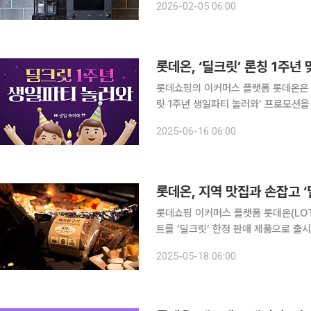
2026-02-05 06:00
객 취향을 반영해 일본 라이프스타일 
롯데온, ‘딜크릿’ 론칭 1주년
롯데쇼핑의 이커머스 플랫폼 롯데온은 딜
릿 1주년 생일파티 놀러와’ 프로모션을
라’, ‘축하파티에 나 왔다감’ 등 다양한 테마형 이벤트로
2025-06-16 06:00
매 가능한 특가 상품을 선별해 앱 푸시
롯데온, 지역 맛집과 손잡고 
롯데쇼핑 이커머스 플랫폼 롯데온(LO
트를 ‘딜크릿’ 한정 판매 제품으로 출시한다고 18일 밝혔다. 이
로구이’의 인기 메뉴 ‘돼지왕구이’를 
2025-05-18 06:00
이터를 기반으로 소비자 니즈를 분석해