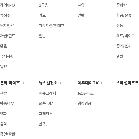
장외/IPO
2금융
분양
중화학
특징주
카드
일반
항공/물류
투자전략
가상자산/핀테크
유통
채권/펀드
일반
의료/바이오
환율
중기/벤처
국제시황
일반
일반
문화·라이프
뉴스발전소
이투데이TV
스페셜리포트
관광
이슈크래커
e스튜디오
방송/TV
요즘, 이거
랭킹영상
영화
그래픽스
음악
한 컷
공연/출판