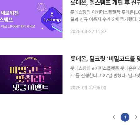
롯데온, 엘스탬프 개편 후 신
롯데쇼핑의 이커머스플랫폼 롯데온(LOTT
결과 신규 이용자 수가 2배 증가했다. 27일 롯데온에 따르면 3월 5일부터 엘스탬프 서비스를 리뉴
얼 했다. 이번 개편은 기존 온·오프
2025-03-27 11:37
초점을 맞췄다. 미구매 고객도 롯데온
롯데온, 딜크릿 ‘비밀코드를 
롯데쇼핑의 e커머스플랫폼 롯데온은 4
트’를 진행한다고 27일 밝혔다. 딜크
이다. 이번 이벤트는 롯데온 검색창에 ‘ㄷㅋㄹ’을 입력하고 댓글로 퀴즈의 정답과 함께 딜크릿에 바
2025-03-27 06:00
라는 점이나 하고 싶은 말을 자유롭게 
1