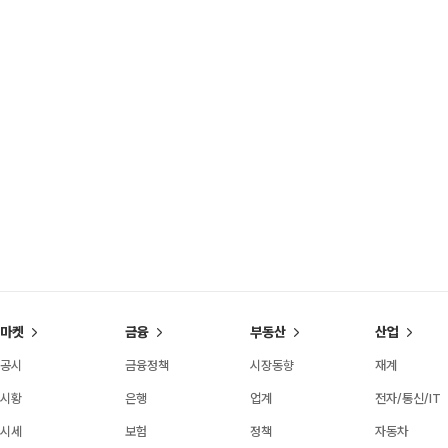
마켓
금융
부동산
산업
공시
금융정책
시장동향
재계
시황
은행
업계
전자/통신/IT
시세
보험
정책
자동차