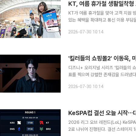
KT, 여름 휴가철 생활밀착형
KT가 여름 휴가철을 맞아 고객 지원 
있는 혜택을 확대하고 통신 이용 부담을
계와의 상생 노력도 강화한다. 이번 프로모션은 23일 배경훈 부총리 겸 과학기술정보통신부 장관과
2026-07-30 10:14
통신 3사 최고경영자(CEO) 간담회에
'킬러들의 쇼핑몰2' 이동욱,
디즈니+ 오리지널 시리즈 '킬러들의 
표를 찍으며 강렬한 존재감을 드러냈다. 29일 공개된 '킬러들의 쇼핑몰 시즌2' 4회에서는 팀 
헬프'의 리더이자 정지안(김혜준 분)의
2026-07-30 10:14
KeSPA컵 결선 오늘 시작
2026 리그 오브 레전드(LoL) KeSPA컵 결선이 28
2로 나뉘어 진행된다. 결선 스테이지 1