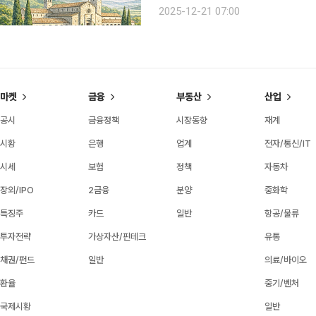
하는 비밀 회의인 '콘클라베'를 무대로
2025-12-21 07:00
다. 외부와 철저히 단절된 공간에서 
마켓
금융
부동산
산업
공시
금융정책
시장동향
재계
시황
은행
업계
전자/통신/IT
시세
보험
정책
자동차
장외/IPO
2금융
분양
중화학
특징주
카드
일반
항공/물류
투자전략
가상자산/핀테크
유통
채권/펀드
일반
의료/바이오
환율
중기/벤처
국제시황
일반