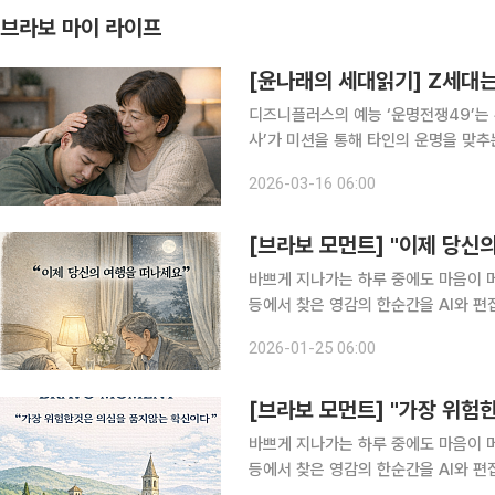
브라보 마이 라이프
[윤나래의 세대읽기] Z세대는
디즈니플러스의 예능 ‘운명전쟁49’는 
사’가 미션을 통해 타인의 운명을 맞
가족사나 우울증 병력 등 가까운 이들
2026-03-16 06:00
다. 시니어세대에게 익숙한 생존 공식
[브라보 모먼트] "이제 당신
바쁘게 지나가는 하루 중에도 마음이 머물
등에서 찾은 영감의 한순간을 AI와 편집국 기자가 전합니다. 영화
린 탐험가 소년인 '러셀'과 뜻밖의 여
2026-01-25 06:00
칼은 집 안에 머물면서 세상과 계속 
[브라보 모먼트] "가장 위험
바쁘게 지나가는 하루 중에도 마음이 머물
등에서 찾은 영감의 한순간을 AI와 편집국 기자가 전합니다. 영