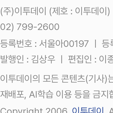
(주)이투데이 (제호 : 이투데이
02) 799-2600
등록번호 : 서울아00197 ㅣ 등록일
발행인 : 김상우 ㅣ 편집인 : 
이투데이의 모든 콘텐츠(기사)는
재배포, AI학습 이용 등을 금지
Copyright 2006.
이투데이
.