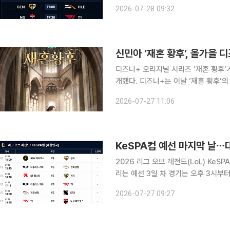
식으로 열리며, 스테이지 2는 8월 11일
2026-07-28 09:32
스포츠경기장에서 오프라인 경기로 우
신민아 ‘재혼 황후’, 올가을
디즈니+ 오리지널 시리즈 ‘재혼 황후’가
개했다. 디즈니+는 이날 ‘재혼 황후’의 티저 포스터를 공개하며 올가을 공개한다고 밝혔다. 작품은
동대제국의 황후 나비에(신민아 분)가 
2026-07-27 11:06
아들이는 대신 서왕국 왕자 하인리(이종
KeSPA컵 예선 마지막 날
2026 리그 오브 레전드(LoL) KeSPA
리는 예선 3일 차 경기는 오후 3시부
즈니+를 통해 독점 생중계된다. 첫 경기는 BNK 피어엑스와 젠지의 맞대결로 시작한다. 이어 디플
2026-07-27 09:27
러스 기아와 한화생명, KT 롤스터와 