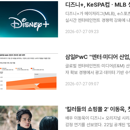
디즈니+, KeSPA컵ㆍMLB
디즈니+가 메이저리그(MLB), e스포
실시간 엔터테인먼트 경쟁력 강화에 나선다. 27일 월트디즈니 컴퍼니에 따르면 디
전문 채널 SPOTV와 협약을 맺고 이
2026-07-27 09:23
기를 국
삼일PwC "엔터·미디어 산업,
글로벌 엔터테인먼트·미디어(E&M) 산
자 확보 경쟁에서 광고·데이터 기반 수
이브 이벤트 등 오프라인 체험형 콘텐츠
2026-07-27 09:07
인공지능(AI) 기반 맞춤형 광고와 차별
'킬러들의 쇼핑몰 2' 이동욱,
배우 이동욱이 디즈니+ 오리지널 시리
감정 연기를 선보였다. 22일 공개된 '킬러들의 쇼핑몰 시즌2' 1~2회에서는 시즌1에서 죽은 것으로