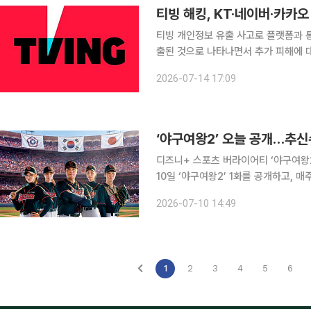
티빙 해킹, KT·네이버·카카
티빙 개인정보 유출 사고로 플랫폼과 
출된 것으로 나타나면서 추가 피해에 대한 경고등이 켜졌다. 
회 소속 더불어민주당 이정헌 의원실
2026-07-14 17:09
자료에 따르면 티빙과 제휴한 플랫폼과
‘야구여왕2’ 오늘 공개…추신
디즈니+ 스포츠 버라이어티 ‘야구여왕2’가
10일 ‘야구여왕2’ 1화를 공개하고, 매주 금
각 종목의 스포츠 레전드 선수들이 뭉
2026-07-10 14:49
다. 시즌1에서 여자 야구 신드롬을 일
1
2
3
4
5
6