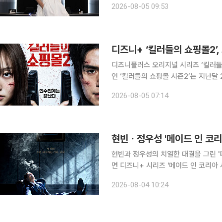
2026-08-05 09:53
률 토론 프로그램이다. 판사는 기존 
디즈니+ ‘킬러들의 쇼핑몰2’,
디즈니플러스 오리지널 시리즈 ‘킬러들의 쇼핑
인 ‘킬러들의 쇼핑몰 시즌2’는 지난달 
마지막 7·8화는 12일 선보일 예정이다. 디즈니+는 대부분의 오리지널 콘텐츠를 미국 기준 수
2026-08-05 07:14
0시(태평양 표준시)에 공개하며 한국
현빈ㆍ정우성 '메이드 인 코리
현빈과 정우성의 치열한 대결을 그린 '메이드 인 
면 디즈니+ 시리즈 '메이드 인 코리아 시즌2'가 다
1970년대를 배경으로 낮에는 중앙정보
2026-08-04 10:24
를 추적하는 검사 장건영(정우성 분)의