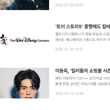
알려졌던 정진만(이동욱)이 살아남아 
2026-07-23 09:03
려졌다. 극 중 정진만은 자신을 추적
‘토이 스토리5’ 흥행에도 칼
월트디즈니컴퍼니가 영화·방송과 스포츠
에서는 애니메이션 스튜디오 픽사가 가장 큰 영향
샌프란시스코 크로니클 등은 22일(한
2026-07-22 10:37
했다고 보도했다. 감원 대상에는 디즈
이동욱, '킬러들의 쇼핑몰 시
배우 이동욱이 디즈니+ 오리지널 시리
통해 한층 깊어진 카리스마를 선보였다. 16일 소속사 킹콩 by 스타쉽은 '킬러들의 쇼핑몰 시즌
서 정진만 역을 맡은 이동욱의 포스터 촬영 현장 사진을 공
2026-07-16 13:28
돌아온 정진만이 혹독한 인수인계를 거