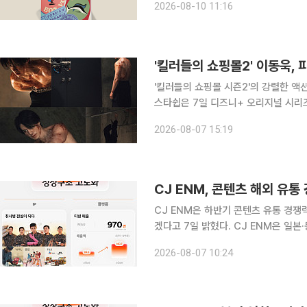
2026-08-10 11:16
이다. 해외에서는 외화 하나머니를 이
'킬러들의 쇼핑몰2' 이동욱,
'킬러들의 쇼핑몰 시즌2'의 강렬한 액션 장면 
스타쉽은 7일 디즈니+ 오리지널 시리즈
비하인드 스틸을 공개했다. 공개된 사진에는 극 중 진만이 파신(김민 분)을 돕기 위해 태국으로 향한
2026-08-07 15:19
뒤 바빌론 조직에 붙잡혀 결박된 상황이
CJ ENM, 콘텐츠 해외 유
CJ ENM은 하반기 콘텐츠 유통 경쟁
겠다고 7일 밝혔다. CJ ENM은 일본·동남아·북미 등 기존 주력 시장에서 콘텐츠 볼륨딜과 개별 판
매를 강화하고 인도·중동·남미 등 신
2026-08-07 10:24
벗어나 전 세계 동시 공개와 현지 프라