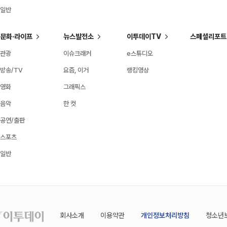
일반
문화·라이프
뉴스발전소
이투데이TV
스페셜리포트
관광
이슈크래커
e스튜디오
방송/TV
요즘, 이거
랭킹영상
영화
그래픽스
음악
한 컷
공연/출판
스포츠
일반
회사소개
이용약관
개인정보처리방침
청소년