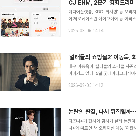
CJ ENM, 2분기 영화드라마
미디어플랫폼, KBO·'취사병' 등 오리지
이·제로베이스원·아이오아이 등 아티스트 인기에 매출 성장세 
폼 사업의 흑자 전환과 음악 아티스트
2026-08-06 14:14
문은 적자를 기록했지만, 제작 효율화
'킬러들의 쇼핑몰2' 이동욱,
배우 이동욱이 '킬러들의 쇼핑몰 시즌2
이어가고 있다. 5일 굿데이터코퍼레이션과 월트디즈니 컴퍼니 코리아에 따르면 이동욱은 디즈니+
오리지널 시리즈 '킬러들의 쇼핑몰 시즌2
2026-08-05 14:12
이터코퍼레이션이 발표한 8월 1주차 펀
논란의 판결, 다시 뒤집힐까⋯
디즈니+가 판사와 검사가 실제 논란이 된 
니+에 따르면 새 오리지널 예능 '이판사판: 창과 방패
국민적 관심을 모았던 판결을 주제로 