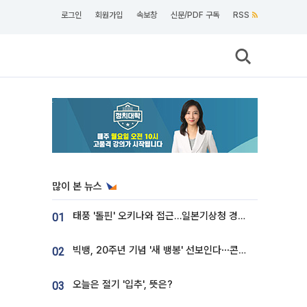
로그인
회원가입
속보창
신문/PDF 구독
RSS
많이 본 뉴스
태풍 '돌핀' 오키나와 접근…일본기상청 경로 업데이트
01
빅뱅, 20주년 기념 '새 뱅봉' 선보인다⋯콘서트 앞두고 팝업 개최
02
오늘은 절기 '입추', 뜻은?
03