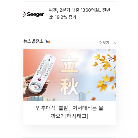
씨젠, 2분기 매출 1360억원…전년
比 19.2% 증가
뉴스발전소
입추매직 '불발', 처서매직은 올
까요? [해시태그]