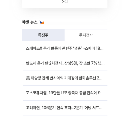
컷]
마켓 뉴스
특징주
투자전략
스페이스X 주가 반등에 관련주 ‘껑충’⋯스피어 18%ㆍ에이치브이엠 12%↑
반도체 온기 탄 2차전지...삼성SDI, 장 초반 7% 넘게 껑충
美 태양광 관세 반사이익 기대감에 한화솔루션 20%대·OCI홀딩스 14%대 급등
포스코퓨처엠, 19만톤 LFP 양극재 공급 합의에 9%대 강세
고려아연, 106분기 연속 흑자...2분기 '어닝 서프라이즈'에 장 초반 12%대 강세