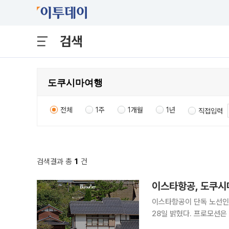
검색
전체
1주
1개월
1년
직접입력
검색결과 총
1
건
이스타항공, 도쿠시마
이스타항공이 단독 노선인
28일 밝혔다. 프로모션은 이날 오전 10시부터 30일까지 홈페이지와 모바일 앱을 통해 진행된다. 공
항 이용세와 유류할증료를 