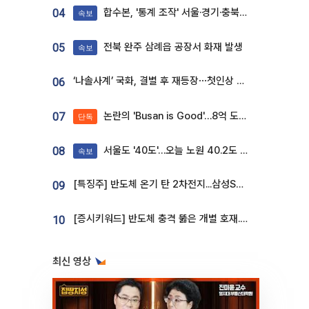
합수본, '통계 조작' 서울·경기·충북 선관위 등 추가 압수수색
04
속보
전북 완주 삼례읍 공장서 화재 발생
05
속보
‘나솔사계’ 국화, 결별 후 재등장⋯첫인상 투표 휩쓸고 ‘인기녀’ 등극
06
논란의 'Busan is Good'…8억 도시브랜드, 용산 대통령실 CI 업체가 수행
07
단독
서울도 '40도'…오늘 노원 40.2도 기록
08
속보
[특징주] 반도체 온기 탄 2차전지...삼성SDI, 장 초반 7% 넘게 껑충
09
[증시키워드] 반도체 충격 뚫은 개별 호재...포스코퓨처엠·에코프로·한화솔루션 '눈길'
10
최신 영상