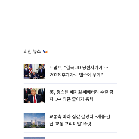
최신 뉴스
트럼프, “결국 JD 당선시켜야”⋯
2028 후계자로 밴스에 무게?
美, 텅스텐 폐자원·폐배터리 수출 금
지…中 의존 줄이기 총력
교통축 따라 집값 갈렸다⋯세종·검
단 ‘교통 프리미엄’ 뚜렷