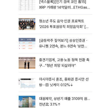
[넥스블록][인기 검색 코인 톱15]
XRP 거래량 14억달러…ETHGas
급등·Bless 급락…고변동 알트 부각
청소년 주도 음악·인권 프로젝트
'2026 투포원뮤직 희망음악회' [포
토]
[급등락주 짚어보기] 상상인증권ㆍ
유니켐 2연속, 본느 6연속 ‘상한
가’⋯M&A 훈풍 분 증시
중견기업계, 고용·노동 정책 전환 촉
구…“청년 희망 되살려야”
아시아증시 혼조, 중화권 증시만 선
방⋯日 닛케이 0.12%↓
대원제약, 상반기 매출 3109억 원…
전년比 3.1%↑