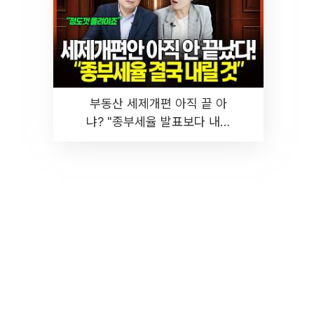
부동산 세제개편 아직 끝 아
냐? "종부세율 발표보다 내릴
것" 장기거주·양도세 전망 I 집
땅지성 I 김인만, 진미윤