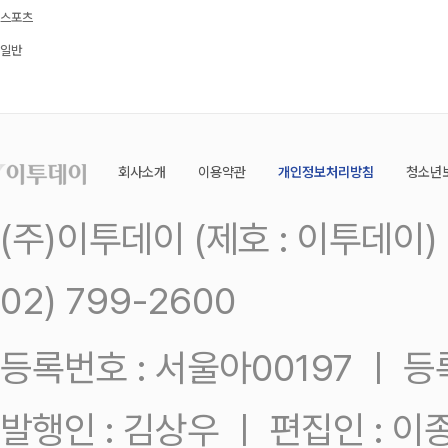
스포츠
일반
회사소개
이용약관
개인정보처리방침
청소년
(주)이투데이 (제호 : 이투데이
02) 799-2600
등록번호 : 서울아00197 ㅣ 등록일
발행인 : 김상우 ㅣ 편집인 : 