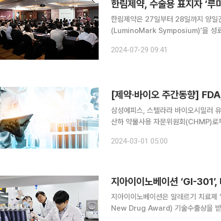
한림제약, 수술용 표지자 ‘루
한림제약은 27일부터 28일까지 양일
(LuminoMark Symposium)’을 성료했다고 29일 밝혔
유방외과 의료진을 대상으로 루미노마크®
2024-07-29 09:41
을 공유
[제약·바이오 주간동향] FD
삼성에피스, 스텔라라 바이오시밀러 유럽 허가권고 획득 삼성바이
산하 약물사용 자문위원회(CHMP)로부
명 SB17, 성분명 우스테키누맙)의 
2024-03-01 05:00
2~3개월 걸리는 유럽연합 집행위원회(
지아이이노베이션 ‘GI-301
지아이이노베이션은 알레르기 치료제 ‘GI
New Drug Award) 기술수출상을 받는다고 27일 밝혔다. GI
노바티스의 오말리주맙과 비교해 혈중 Ig