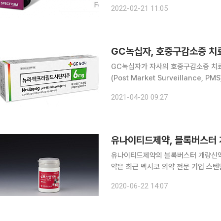
문 대상에는 △위식도 역류질환 치료제
2022-02-21 11:05
‘롤론티스’를 개발한 한미약품이 선정
GC녹십자, 호중구감소증 치료
GC녹십자가 자사의 호중구감소증 치료
(Post Market Surveillanc
밝혔다. 뉴라펙은 GC녹십자가 자체 개발한 2세대 호중구감소증 치료제로, 2014년 품목허가를 받
2021-04-20 09:27
았다. 항암치료 시 체내 호중구 수치 
유나이티드제약, 블록버스터 
유나이티드제약의 블록버스터 개량신약 ‘실로
약은 최근 멕시코 의약 전문 기업 스텐
혔다. 5년간 공급 물량은 165만 달러 
2020-06-22 14:07
난해 기준 멕시코 의약품 시장 규모는 