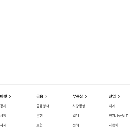
마켓
금융
부동산
산업
공시
금융정책
시장동향
재계
시황
은행
업계
전자/통신/IT
시세
보험
정책
자동차