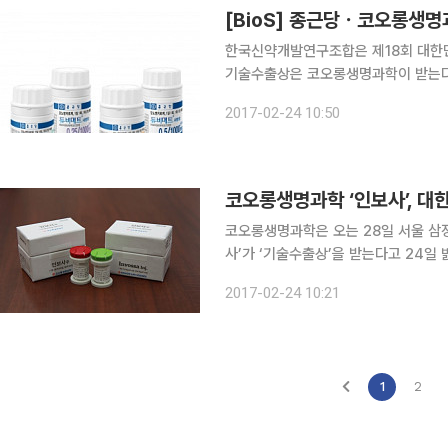
[BioS] 종근당ㆍ코오롱생
한국신약개발연구조합은 제18회 대한
기술수출상은 코오롱생명과학이 받는다. 종근당은 당뇨병치료제 ‘듀비메트 서방정’을 개발
를 인정받았고, 코오롱생명과학은 퇴행
2017-02-24 10:50
수를 받았다. 종근당의 듀비
코오롱생명과학 ‘인보사’, 
코오롱생명과학은 오는 28일 서울 삼
사’가 ‘기술수출상’을 받는다고 24일 밝혔다. 대한민국 신약개발상은 국내 제약
구개발의 의욕을 고취하고 신약개발기
2017-02-24 10:21
1
2