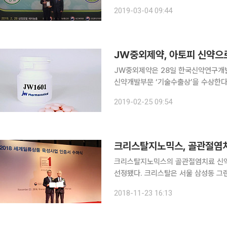
발상 시상식에서 케이캡정(성분명 테고
2019-03-04 09:44
다. 케이캡정의 수상은 2016년 기술
JW중외제약, 아토피 신약으
JW중외제약은 28일 한국신약연구개
신약개발부문 ‘기술수출상’을 수상한다고 25일 밝혔다. 수상기술
‘JW1601’은 JW중외제약이 개발한 
2019-02-25 09:54
선택적으로 작용해 아토피 피부염을 
크리스탈지노믹스의 골관절염치료 신약 
선정됐다. 크리스탈은 서울 삼성동 그랜드인터컨티넨탈 서울 파르나스 에서 열린 2018 세계일류상
품 인증서 수여식에서 아셀렉스가 이같이 선정됐다고 2
2018-11-23 16:13
부와 대한무역투자진흥공사가 인증하는