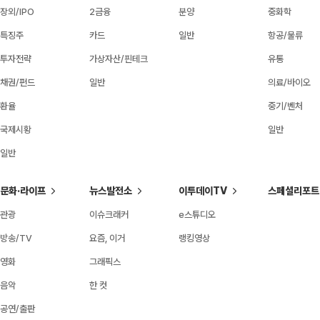
장외/IPO
2금융
분양
중화학
특징주
카드
일반
항공/물류
투자전략
가상자산/핀테크
유통
채권/펀드
일반
의료/바이오
환율
중기/벤처
국제시황
일반
일반
문화·라이프
뉴스발전소
이투데이TV
스페셜리포트
관광
이슈크래커
e스튜디오
방송/TV
요즘, 이거
랭킹영상
영화
그래픽스
음악
한 컷
공연/출판