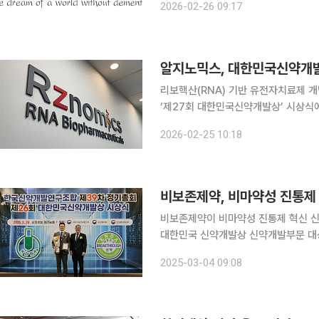
2026-02-26 09:17
가치와 글로벌 제약사 사노피와의 기
알지노믹스, 대한민국신약개
리보핵산(RNA) 기반 유전자치료제
‘제27회 대한민국신약개발상’ 시상식에서 기
발상은 과학기술정보통신부, 보건복지부
2026-02-25 10:18
신약 개발 및 신기술 창출, 기술수출을
비보존제약, 비마약성 진통제
비보존제약이 비마약성 진통제 혁신 신약(F
대한민국 신약개발상 신약개발부문 대상을 받았다고 4일 밝
약개발상(KNDA)은 국내 최초의 신
2025-03-04 09:08
연구개발 의욕을 고취하고 고부가가치