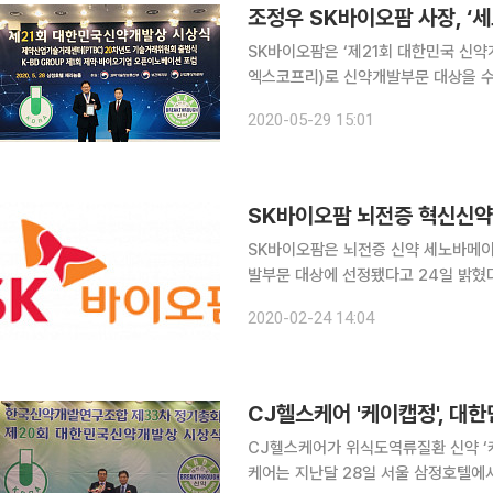
조정우 SK바이오팜 사장, ‘
SK바이오팜은 ‘제21회 대한민국 신약
엑스코프리)로 신약개발부문 대상을 수상했다고 29일 밝혔다
에서 조 사장은 “후보물질 발굴부터 임
2020-05-29 15:01
품의약국(FDA) 승인을 받고, 미국 시
SK바이오팜은 뇌전증 신약 세노바메
발부문 대상에 선정됐다고 24일 밝혔다
의약국(FDA) 승인을 받은 혁신 신약
2020-02-24 14:04
‘완전발작소실률’을 기록했으며, 난치
CJ헬스케어가 위식도역류질환 신약 ‘
케어는 지난달 28일 서울 삼정호텔에