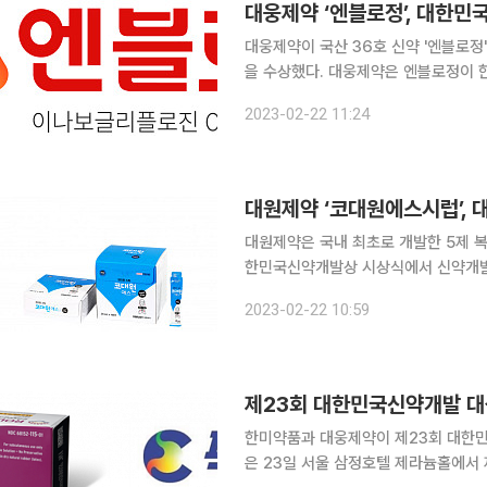
대웅제약 ‘엔블로정’, 대한민
대웅제약이 국산 36호 신약 '엔블로
을 수상했다. 대웅제약은 엔블로정이 한국신약개발연구조합이 주관하고 과학기술정보통신부, 보건
복지부, 산업통상자원부가 후원하는 
2023-02-22 11:24
대원제약 ‘코대원에스시럽’, 
대원제약은 국내 최초로 개발한 5제 복
한민국신약개발상 시상식에서 신약개발부문 기
디히드로코데인, 클로르페니라민, 메틸
2023-02-22 10:59
는 천연물 생약 성분인 펠라고니움 시
제23회 대한민국신약개발 대
한미약품과 대웅제약이 제23회 대한
은 23일 서울 삼정호텔 제라늄홀에서