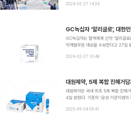
2024-02-27 14:24
고 지속적인 IgE 활성 억제 △ 알레르
GC녹십자 ‘알리글로’, 대한
GC녹십자는 혈액제제 신약 ‘알리글로(
약개발부문 대상을 수상한다고 27일 밝
국신약개발연구조합이 주관하는 대한
2024-02-27 10:48
구개발의 의욕을 고취하고, 고부가가
대원제약, 5제 복합 진해거담
대원제약은 국내 최초 5제 복합 진해거
4일 밝혔다. 기존의 ‘급성 기관지염의 증상 및 징후 개선’ 적응증에 ‘급성 상기도 감염의 기침, 가래’
적응증이 추가되면서 급성 호흡기 질환에
2023-09-04 09:41
해거담제는 대부분 급성 기관지염 환자