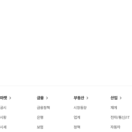
마켓
금융
부동산
산업
공시
금융정책
시장동향
재계
시황
은행
업계
전자/통신/IT
시세
보험
정책
자동차