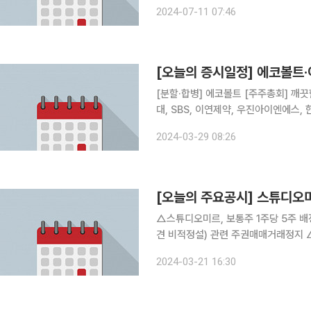
2024-07-11 07:46
[오늘의 증시일정] 에코볼트·
[분할·합병] 에코볼트 [주주총회] 깨끗한나라, 이화산업, 한국주철관공업, HD한국조선해양, HD현
대, SBS, 이연제약, 우진아이엔에스
이엠, 코아스, 대원화성, 시디즈, 상
2024-03-29 08:26
코오롱플라스틱, 윌비스, 삼화페인트공업
[오늘의 주요공시] 스튜디오
△스튜디오미르, 보통주 1주당 5주 배정 무상증자 결정 △비유테크
견 비적정설) 관련 주권매매거래정지 △코다코, 풍문 또는 보도(감사의견 비적정설) 관련 주권매매
거래정지 △이라이콤, 708억 원(최근 매출액대비 51.53%) 규모 BLU 제품 제조 및 판매 영업정지
2024-03-21 16:30
△쎌바이오텍, 대장암치료제 PP-P8 