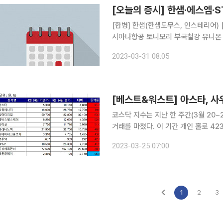
[오늘의 증시] 한샘·에스엠·S
[합병] 한샘(한샘도무스, 인스테리어) [주주총회] 유니켐 롯데손해보험 대한제강 일신석재 STX 아
시아나항공 토니모리 부국철강 유니온
상교육 남양유업 한국토지신탁 삼영화
2023-03-31 08:05
기 신풍제약 SUN&L 티웨이홀딩스 
코스닥 지수는 지난 한 주간(3월 20~24
거래를 마쳤다. 이 기간 개인 홀로 4
원, 371억 원어치를 순매도했다. 아스타, 사우디아라비아 대규모 투자 유치 가능성에 91% 급등 25
2023-03-25 07:00
일 한국거래소에 따르면 지난 한 주간
1
2
3