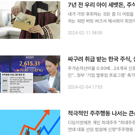
내가 가장 후회하는 것은 좀 더 어렸을 때 주식 투자를
히는 워런 버핏 버크셔 해서웨이 회장이 한 말이다. 효율적 부를 축적하기
익률을 올리느냐보다, 얼마나 오랫동안
2024-02-11 08:00
는 '복리'의 속성이 적용되기 때문이다.
주가순자산비율 0.90배…24개국 신
인”…정부 ‘기업 밸류업 프로그램’ 촉각 남북정상회담이 개최됐던 2018년 국내 자본시장은 ‘코리
디스카운트’가 드디어 해소할 수 있다
2024-02-04 17:03
주요 증시에 비해 낮은 평가를 받는 현
적극적인 주주행동 나서는 큰
디딤이엔에프 개인 최대주주 "최대주주
연대 대표 선임 법원에 신청"주주행동