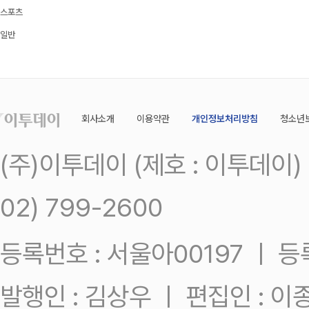
스포츠
일반
회사소개
이용약관
개인정보처리방침
청소년
(주)이투데이 (제호 : 이투데이
02) 799-2600
등록번호 : 서울아00197 ㅣ 등록일
발행인 : 김상우 ㅣ 편집인 : 