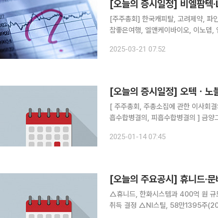
[오늘의 증시일정] 비엘팜텍·
[주주총회] 한국캐피탈, 고려제약, 파
참좋은여행, 엘앤케이바이오, 이노뎁, 
스팩, 에스티아이, 한국제15호스팩, 흥
2025-03-21 07:52
에프엠코리아, 나이스디앤비, 엑시온그
[오늘의 증시일정] 오텍ㆍ
[ 주주총회, 주총소집에 관한 이사회결의 ] 오텍 [ 불성실공시 법인지정 ] 노블
흡수합병결의, 피흡수합병결의 ] 금
2025-01-14 07:45
[오늘의 주요공시] 휴니드·문
△휴니드, 한화시스템과 400억 원 규모 공급계약 △문배철강, 93만233주
취득 결정 △NI스틸, 58만1395주(20억 원) 규모 자사주 취득 결정 △아세아시멘트, 50억원 규모
자사주 취득 신탁계약 체결 결정 △계룡건설, 1550억 원 규모 인천공항 AATS 항공기 정비격납고