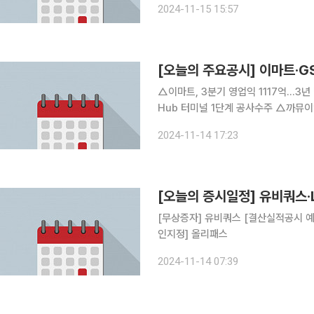
2024-11-15 15:57
신축공사 체결 △대웅제약, 6600억
[오늘의 주요공시] 이마트·G
△이마트, 3분기 영업익 1117억…3년
Hub 터미널 1단계 공사수주 △까뮤이앤
△HL D&I, 천안 사직구역 재개발정
2024-11-14 17:23
험, 3분기 누적 순이익 1조5780억…
[오늘의 증시일정] 유비쿼스·
[무상증자] 유비쿼스 [결산실적공시 예
인지정] 올리패스
2024-11-14 07:39