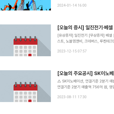
월 주주총회 시즌을 앞두고 큰손·소액 
2024-01-14 16:00
들은 적극적인 주주행동을 통해 회사의 
[오늘의 증시] 일진전기·베셀
[유상증자] 일진전기 [무상증자] 베셀 [분할·합병] 현대위아 [주주총회] 수산아이앤티, 윙입푸드, 아
스트, 노블엠앤비, 크레버스, 루켄테크놀러지스, 아이케이
THE MIDONG
2023-12-15 07:57
[오늘의 주요공시] SK이노베이
△ SK이노베이션, 연결기준 2분기 매출액 18조
연결기준 2분기 매출액 756억 원, 영업이익 58억 원 △ 일양약품, 
라인 시설증설…300억 원 규모 △ 에이프로젠, 유방암 등 고형암 치료에 이용될 수 있는 항체에 관
2023-08-11 17:30
한 베트남 특허 취득 △ 한전기술