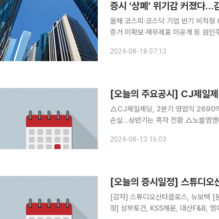
증시 ‘상폐’ 위기감 커졌다…감
올해 코스피·코스닥 기업 반기 비적정
증거 미확보·재무제표 미공개 등 원인주가조
보고서 감사의견 비적정을 받은 기업이
2024-08-18 07:13
상장 폐지 위기감이 고조되고 있다. 2
[오늘의 주요공시] CJ제일제
△CJ제일제당, 2분기 영업익 2690억 원…전년비 14.1%
손실…상반기는 흑자 전환 △노블엠앤비, 반기 검토의견 의견거절 △IHQ, 반기 검토의견 의견거절
△디지털대성, 관계사 호법강남대성기숙학원 주식 23
2024-08-13 16:03
규 사명 '피노' 확정 △코세스, 
[오늘의 증시일정] 스튜디오
[감자] 스튜디오산타클로스, 뉴보텍 [분할·합병] 퀀텀온 [주주총회] 노블엠앤비 [불성실공시법인지
정] 삼부토건, KSS해운, 대산F&B,