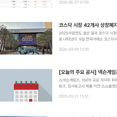
2026-06-27 07:00
1834원으로 장을 마치며 주간 상승률 
코스닥 시장 42개사 상장폐
2025사업연도 결산 결과 코스닥 시
로 나타났다. 9일 한국거래소 코스닥시장본부에 따르면 2025사업연도 12월 결산법인의 사업보고
서 제출과 관련해 상장폐지 사유 발생 
2026-04-09 12:00
[오늘의 주요 공시] 넥슨게임
△넥슨게임즈, 150억 규모 자사주 취
링크, 감사보고서 제출 지연 △노블엠
지연 △HLB, 간암 1차 치료제 FD
2025-03-21 15:51
시험 계획 승인 결정