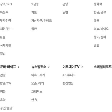
장외/IPO
2금융
분양
중화학
특징주
카드
일반
항공/물류
투자전략
가상자산/핀테크
유통
채권/펀드
일반
의료/바이오
환율
중기/벤처
국제시황
일반
일반
문화·라이프
뉴스발전소
이투데이TV
스페셜리포트
관광
이슈크래커
e스튜디오
방송/TV
요즘, 이거
랭킹영상
영화
그래픽스
음악
한 컷
공연/출판