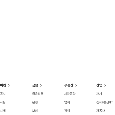
마켓
금융
부동산
산업
공시
금융정책
시장동향
재계
시황
은행
업계
전자/통신/IT
시세
보험
정책
자동차