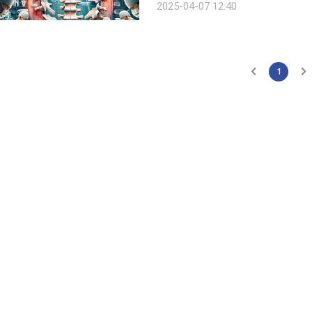
2025-04-07 12:40
근법인 극외측 경추간공 양방향 내시경
1