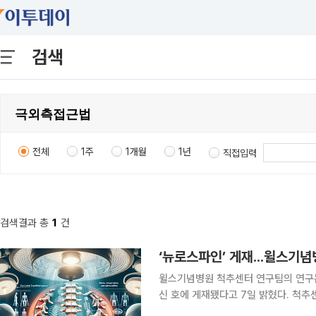
검색
전체
1주
1개월
1년
직접입력
검색결과 총
1
건
‘뉴로스파인’ 게재...윌스기
윌스기념병원 척추센터 연구팀의 연구논문
신 호에 게재됐다고 7일 밝혔다. 척추센터 연구팀(황진섭 센터장, 이상협 과장, 장재원 부병원장, 이
동근 병원장, 조용은 의무원장, 박춘근