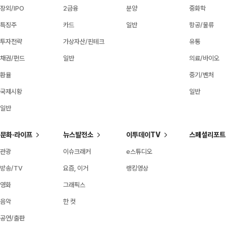
장외/IPO
2금융
분양
중화학
특징주
카드
일반
항공/물류
투자전략
가상자산/핀테크
유통
채권/펀드
일반
의료/바이오
환율
중기/벤처
국제시황
일반
일반
문화·라이프
뉴스발전소
이투데이TV
스페셜리포트
관광
이슈크래커
e스튜디오
방송/TV
요즘, 이거
랭킹영상
영화
그래픽스
음악
한 컷
공연/출판