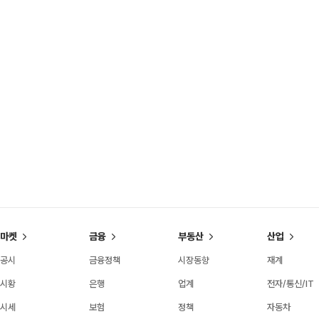
마켓
금융
부동산
산업
공시
금융정책
시장동향
재계
시황
은행
업계
전자/통신/IT
시세
보험
정책
자동차