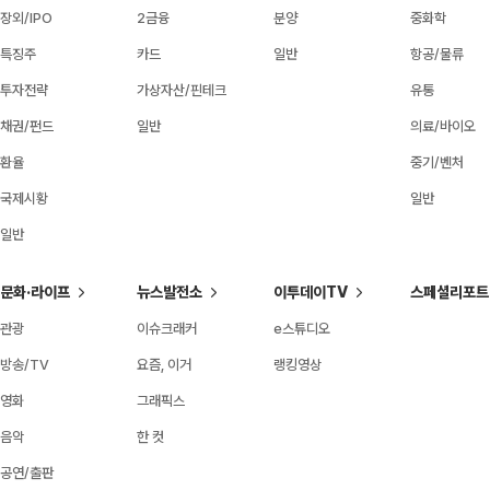
장외/IPO
2금융
분양
중화학
특징주
카드
일반
항공/물류
투자전략
가상자산/핀테크
유통
채권/펀드
일반
의료/바이오
환율
중기/벤처
국제시황
일반
일반
문화·라이프
뉴스발전소
이투데이TV
스페셜리포트
관광
이슈크래커
e스튜디오
방송/TV
요즘, 이거
랭킹영상
영화
그래픽스
음악
한 컷
공연/출판