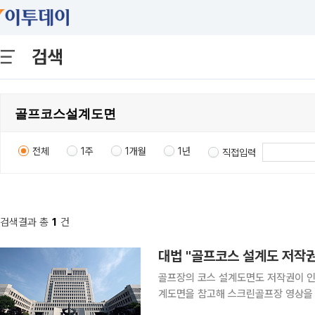
검색
전체
1주
1개월
1년
직접입력
검색결과 총
1
건
대법 "골프코스 설계도 저작
골프장의 코스 설계도면도 저작권이 인
계도면을 참고해 스크린골프장 영상을 
고법으로 다시 돌려보낸 것이다. 26일 오전 대법원 1부(마용주 주심 대법관)는 국내 골프코스 설계