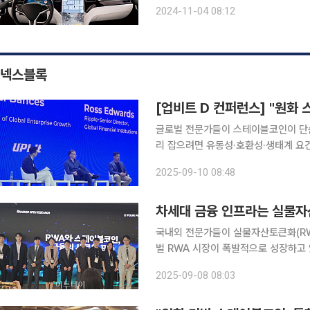
드 광활한 면적의 미국은 자동차 없이는 이동이 어렵다. 한국과 마찬가지로 운전자가 고령화되어가
2024-11-04 08:12
는 가운데, 미국 각 주에서는 고령 운
넥스블록
[업비트 D 컨퍼런스] "원화
글로벌 전문가들이 스테이블코인이 단순
리 잡으려면 유동성·호환성·생태계 요건을 충족해야 한
컨티넨탈 서울 파르나스에서 열린 '업비
2025-09-10 08:48
교수는 좌장을 맡아 폴 밴시스 팍소스(
차세대 금융 인프라는 실물자
국내외 전문가들이 실물자산토큰화(RW
벌 RWA 시장이 폭발적으로 성장하고 
적도 뒤따랐다. 발행·유통 분리 규정 
2025-09-08 08:03
시급하다고 조언했다. 해