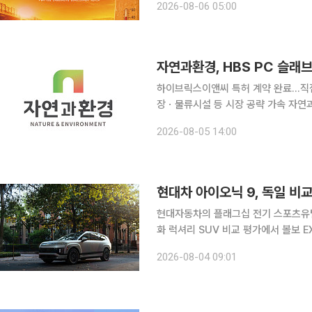
2026-08-06 05:00
니라 농축수산물 생산을 매년 흔드는 
자연과환경, HBS PC 슬래
하이브릭스이앤씨 특허 계약 완료…직
장ㆍ물류시설 등 시장 공략 가속 자연과환경이 차세대 프리캐스트 콘크리트(PC) 슬래브 특허 기술
을 확보하며 관련 사업 경쟁력 강화에 나섰다. 자연과환경은 하이브릭스
2026-08-05 14:00
‘HBS(Hybrid Bundle Ribbed S
현대차 아이오닉 9, 독일 비
현대자동차의 플래그십 전기 스포츠유틸
화 럭셔리 SUV 비교 평가에서 볼보 EX90을 제치고 1
동차 전문지 '아우토 모토 운트 슈포트(Au
2026-08-04 09:01
비교 평가에서 총점 572점을 받아 볼보