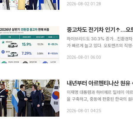
2026-08-02 01:28
지 분야의 협력을 확대하기로 했다. 
중고차도 전기차 인기↑…오토
하이브리드도 30.3% 증가…친환경차 비중 23.2% 중고차 시장에서
가 빠르게 늘고 있다. 오토핸즈의 직영
배로 뛰었고 전체 판매에서 차지하는 
2026-08-01 06:00
는 소비자가 늘고 다양한 모델이 유입
내년부터 아르헨티나산 원유 
이재명 대통령과 하비에르 밀레이 아르
을 구축하고, 중동에 편중된 한국의 원유 도입선을
을 최종 타결하고 한·메르코수르 무역
2026-08-01 04:25
협력에 기업 투자와 시장 진출을 뒷받