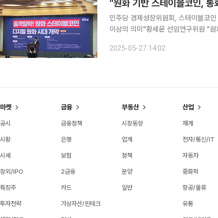
"원화 기반 스테이블코인, 통
민주당 경제성장위원회, 스테이블코인 
이상의 의미"황세운 선임연구위원 "원화 스테이블코인 
넘어 통화 주권이라는 측면에서 접근해야 할 만큼 중요하다. 
2025-05-27 14:02
은 서울 강남구 업비트 라운지에서 개
마켓
금융
부동산
산업
공시
금융정책
시장동향
재계
시황
은행
업계
전자/통신/IT
시세
보험
정책
자동차
장외/IPO
2금융
분양
중화학
특징주
카드
일반
항공/물류
투자전략
가상자산/핀테크
유통