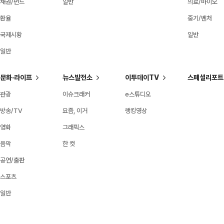
채권/펀드
일반
의료/바이오
환율
중기/벤처
국제시황
일반
일반
문화·라이프
뉴스발전소
이투데이TV
스페셜리포트
관광
이슈크래커
e스튜디오
방송/TV
요즘, 이거
랭킹영상
영화
그래픽스
음악
한 컷
공연/출판
스포츠
일반