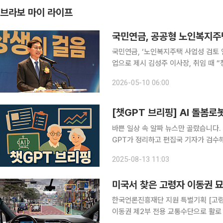
브라보 마이 라이프
국민연금, 공공형 노인복지주
국민연금, ‘노인복지주택 사업성 검토 연구용역’ 발주 공단형 노인복지
업으로 제시 김성주 이사장, 취임 때 “청년·신혼부부 보금자리 투자” 언급하기도 국민연금공단이 연
금 수급자를 위한 ‘공공형 노인복지주택
2026-05-10 06:00
니티 등의 기능을 결합한 ‘국민연금공단
[챗GPT 브리핑] AI 돌봄로
바쁜 일상 속 알짜 뉴스만 골랐습니다.
GPT가 정리하고 편집국 기자가 검수해 전해드립니다. ◆“백신은 
확대 필요성 강조 주한영국대사관·한국G
2025-08-13 11:03
가들은 고령층 백신 접종이 질병·사망
미국서 찾은 고령자 이동권 묘
한국언론진흥재단 지원 특별기획 [고령
이동권 제2부 전용 교통수단으로 활로 