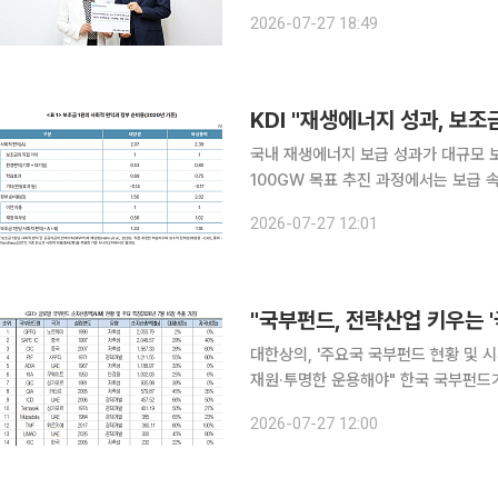
1호'로 받아 정부에 정면으로 밀어붙인 것이다. 27일 이투데이 취재를 종합하면, 
2026-07-27 18:49
울 국토발전전시관에서 김윤덕 국토교
KDI "재생에너지 성과, 보조
국내 재생에너지 보급 성과가 대규모 
100GW 목표 추진 과정에서는 보급
의 지적이 나왔다. 공급인증서(REC)
2026-07-27 12:01
밑돌 수 있다고도 지
"국부펀드, 전략산업 키우는 
대한상의, '주요국 국부펀드 현황 및 
재원·투명한 운용해야" 한국 국부펀드가 자산을 굴리고 '쌓는' 역할을 넘어 전략산업과 공급망을 '키
우는' 역할을 갖춰야 한다는 제언이 나
2026-07-27 12:00
단전략산업과 공급망을 선점하는 국가