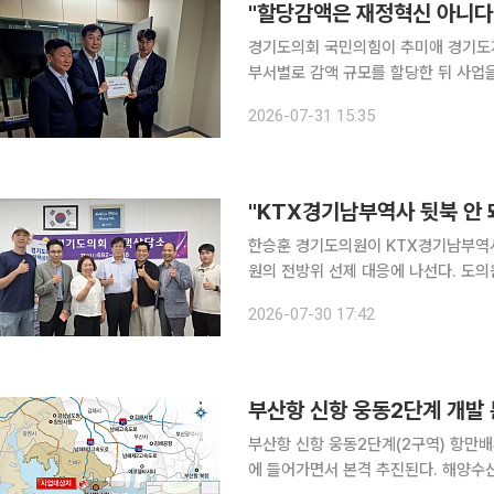
경기도의회 국민의힘이 추미애 경기도
부서별로 감액 규모를 할당한 뒤 사업
지적이다. 31일 이투데이 취재를 종합하면, 경기도의회 국민의힘 건전재정혁신추진단 윤종영 단장
2026-07-31 15:35
과 박영선 의원은 이날 경기도의회 양
"KTX경기남부역사 뒷북 안
한승훈 경기도의원이 KTX경기남부역
원의 전방위 선제 대응에 나선다. 도의
다. 30일 이투데이 취재를 종합하면, 경기도의회 건설교통위원회 한승훈 의원은 29일 평택상담소
2026-07-30 17:42
에서 고덕국제신도시 시민연대와 경기
부산항 신항 웅동2단계 개발
부산항 신항 웅동2단계(2구역) 항만
에 들어가면서 본격 추진된다. 해양수