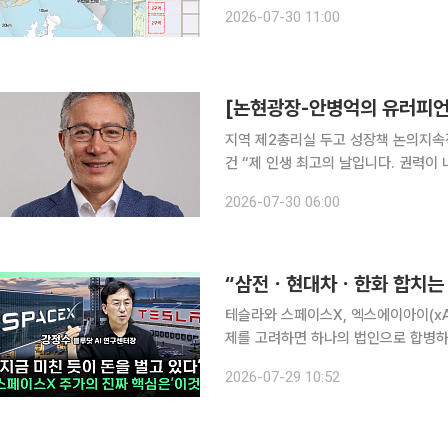
시협약을 체결하고 2028년 하반기 착공에 나설 계획이다. 해
2026-07-30 11:00
웅동2단계(2구역·25만㎡) 항만배후
[논현광장-안병억의 유러피언
지역 제2총리실 두고 성장책 논의지
건 “제 인생 최고의 날입니다. 권력이 너무 런던에 집중돼 있었는데, 제2 총리 집무실을 맨체스터에
열어 지방이 경제성장을 이끄는 데 중추적 역할을 할
2026-07-30 06:00
한 노동당의 앤디 버넘이 첫 지방 일
“삼전ㆍ현대차ㆍ한화 합치는 
테슬라와 스페이스X, 엑스에이아이(xA
제를 고려하면 하나의 법인으로 합병하기는 어렵다는 분
은 28일 유튜브 채널 이투데이TV ‘찐
2026-07-29 10:52
합치는 것은 쉽게 말해 한국에서 삼성