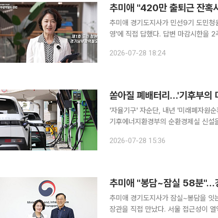
추미애 경기도지사가 민선9기 도민청원
영'에 직접 답했다. 답변 마감시한을 2주 앞당긴 응답이었다. 2
사는 이날 경기도청 공식 유튜브에 올
2026-07-28 18:24
는 각오로 제5차 국가철도망 구축계획
'자율기구' 자순단, 내년 '미래폐자원
기후에너지환경부의 순환경제실 신설을 
자원순환경제추진단(자순단)이다. 정부의 전기차 보급·태양광 등 재생에너지 확대 기조에 따라 향후
2026-07-28 15:36
다량 발생할 사용후배터리(폐배터리)와
추미애 "봉담~잠실 58분"
추미애 경기도지사가 잠실~봉담을 잇
장관을 직접 만났다. 서울 접근성이 열악한 경기 남부권 420만 주민의 최대 숙원을 '민선 9기 청원