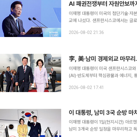
AI 패권전쟁부터 자원안보까
이재명 대통령이 미국의 첨단기술·자본
교에 나섰다. 샌프란시스코에서는 글로벌
칠레·아르헨티나에서는 희토류·리튬·구
2026-08-02 21:36
격화하는 가운데 미래산업의 성장동력
李, 美·남미 경제외교 마무리
이재명 대통령이 미국 샌프란시스코와
(AI)·반도체부터 핵심광물과 에너지,
빅테크·벤처자본과 기술·투자 협력을 
2026-08-02 17:41
다. 또 2021년 이후 중단된 한·메
이 대통령, 남미 3국 순방 
이재명 대통령이 1일(현지시간) 아르
남미 3개국 순방 일정을 마무리하고 독일 프랑크푸르트
레이 아르헨티나 대통령과 정상회담을 