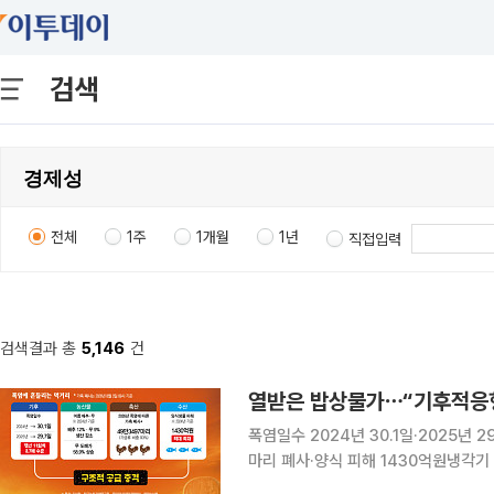
검색
전체
1주
1개월
1년
직접입력
검색결과 총
5,146
건
폭염일수 2024년 30.1일·2025년
마리 폐사·양식 피해 1430억원냉각기
억원기술·품종·공동 기반시설 갖춘 ‘생산 안정형 농정’ 전환