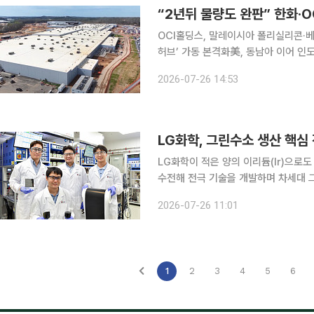
“2년뒤 물량도 완판” 한화·O
OCI홀딩스, 말레이시아 폴리실리콘·베
허브’ 가동 본격화美, 동남아 이어 인도·
센터 확산으로 미국 전력 수요가 급증
2026-07-26 14:53
중국산 태양광 제품을 배제하려는 미국
LG화학, 그린수소 생산 핵심
LG화학이 적은 양의 이리듐(Ir)으로
수전해 전극 기술을 개발하며 차세대 그린수소
일 CTO 산하 기반기술연구소 연구팀
2026-07-26 11:01
는 계면안정화 기술을 개발했다고 밝혔
1
2
3
4
5
6