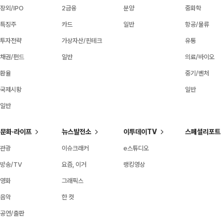
장외/IPO
2금융
분양
중화학
특징주
카드
일반
항공/물류
투자전략
가상자산/핀테크
유통
채권/펀드
일반
의료/바이오
환율
중기/벤처
국제시황
일반
일반
문화·라이프
뉴스발전소
이투데이TV
스페셜리포트
관광
이슈크래커
e스튜디오
방송/TV
요즘, 이거
랭킹영상
영화
그래픽스
음악
한 컷
공연/출판