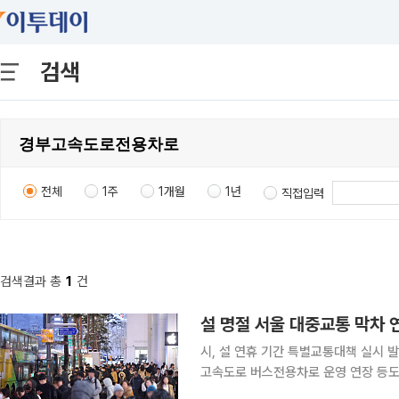
검색
전체
1주
1개월
1년
직접입력
검색결과 총
1
건
설 명절 서울 대중교통 막차 
시, 설 연휴 기간 특별교통대책 실시 
고속도로 버스전용차로 운영 연장 등도 담겨 설 귀경길 교통혼잡이 예상되는 29일과 
하철·버스가 막차시간을 연장 운행한다