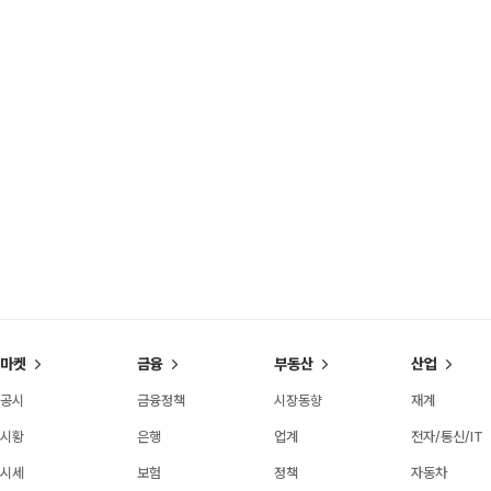
마켓
금융
부동산
산업
공시
금융정책
시장동향
재계
시황
은행
업계
전자/통신/IT
시세
보험
정책
자동차