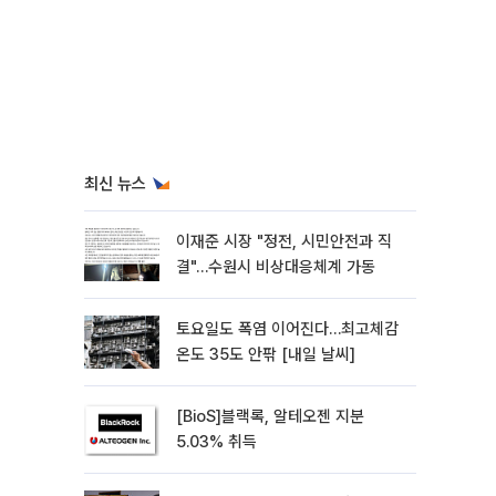
최신 뉴스
이재준 시장 "정전, 시민안전과 직
결"…수원시 비상대응체계 가동
토요일도 폭염 이어진다…최고체감
온도 35도 안팎 [내일 날씨]
[BioS]블랙록, 알테오젠 지분
5.03% 취득