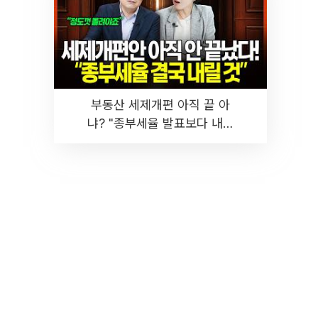
부동산 세제개편 아직 끝 아
냐? "종부세율 발표보다 내릴
것" 장기거주·양도세 전망 I 집
땅지성 I 김인만, 진미윤