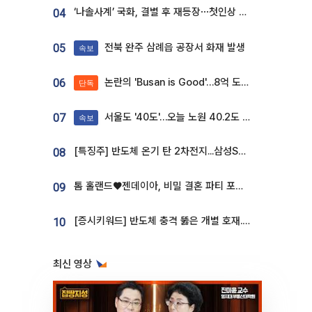
‘나솔사계’ 국화, 결별 후 재등장⋯첫인상 투표 휩쓸고 ‘인기녀’ 등극
04
전북 완주 삼례읍 공장서 화재 발생
05
속보
논란의 'Busan is Good'…8억 도시브랜드, 용산 대통령실 CI 업체가 수행
06
단독
서울도 '40도'…오늘 노원 40.2도 기록
07
속보
[특징주] 반도체 온기 탄 2차전지...삼성SDI, 장 초반 7% 넘게 껑충
08
톰 홀랜드♥젠데이아, 비밀 결혼 파티 포착⋯호텔 대관비만 9억
09
[증시키워드] 반도체 충격 뚫은 개별 호재...포스코퓨처엠·에코프로·한화솔루션 '눈길'
10
최신 영상