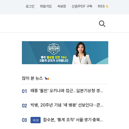
로그인
회원가입
속보창
신문/PDF 구독
RSS
많이 본 뉴스
태풍 '돌핀' 오키나와 접근…일본기상청 경로 업데이트
01
빅뱅, 20주년 기념 '새 뱅봉' 선보인다⋯콘서트 앞두고 팝업 개최
02
합수본, '통계 조작' 서울·경기·충북 선관위 등 추가 압수수색
03
속보