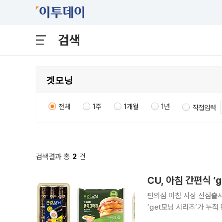
검색
전체
1주
1개월
1년
직접입력
검색결과 총
2
건
CU, 아침 간편식 ‘
편의점 아침 시장 선점출시 두 달
‘get모닝 시리즈’가 누적 판매량 100만개를 
선보인 get모닝 시리즈 4