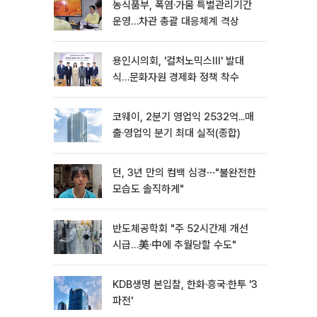
농식품부, 폭염·가뭄 특별관리기간
운영…차관 총괄 대응체계 격상
용인시의회, '컬처노믹스Ⅲ' 발대
식…문화자원 경제화 정책 착수
코웨이, 2분기 영업익 2532억...매
출·영업익 분기 최대 실적(종합)
던, 3년 만의 컴백 심경⋯"불완전한
모습도 솔직하게"
반도체공학회 "주 52시간제 개선
시급…美·中에 추월당할 수도"
KDB생명 본입찰, 한화·흥국·한투 '3
파전'