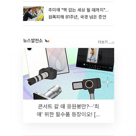
추미애 "핵 없는 세상 될 때까지"…
원폭피해 81주년, 국경 넘은 증언
뉴스발전소
콘서트 갈 때 응원봉만?⋯'최
애' 위한 필수품 등장이오! [솔
드아웃]