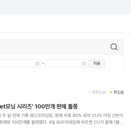
~
적용
정확도순
최신순
get모닝 시리즈’ 100만개 판매 돌풍
 만에 기록 경신꼬마김밥, 판매 비중 80% 육박 CU의 아침 간편식
돌파했다. 8일 BGF리테일에 따르면 CU가 올해 1월
종이 출시 두 달도 안 돼 판매량 100만개를 넘어섰다. 바쁜 출근길이나 이