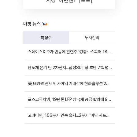
시장 '이번엔?' [포토]
마켓 뉴스
특징주
투자전략
스페이스X 주가 반등에 관련주 ‘껑충’⋯스피어 18%ㆍ에이치브이엠 12%↑
반도체 온기 탄 2차전지...삼성SDI, 장 초반 7% 넘게 껑충
美 태양광 관세 반사이익 기대감에 한화솔루션 20%대·OCI홀딩스 14%대 급등
포스코퓨처엠, 19만톤 LFP 양극재 공급 합의에 9%대 강세
고려아연, 106분기 연속 흑자...2분기 '어닝 서프라이즈'에 장 초반 12%대 강세