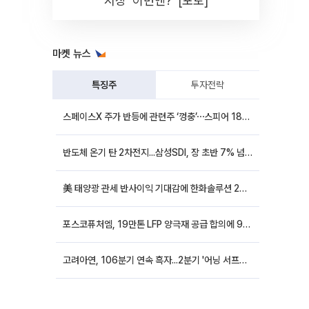
시장 '이번엔?' [포토]
마켓 뉴스
특징주
투자전략
스페이스X 주가 반등에 관련주 ‘껑충’⋯스피어 18%ㆍ에이치브이엠 12%↑
반도체 온기 탄 2차전지...삼성SDI, 장 초반 7% 넘게 껑충
美 태양광 관세 반사이익 기대감에 한화솔루션 20%대·OCI홀딩스 14%대 급등
포스코퓨처엠, 19만톤 LFP 양극재 공급 합의에 9%대 강세
고려아연, 106분기 연속 흑자...2분기 '어닝 서프라이즈'에 장 초반 12%대 강세