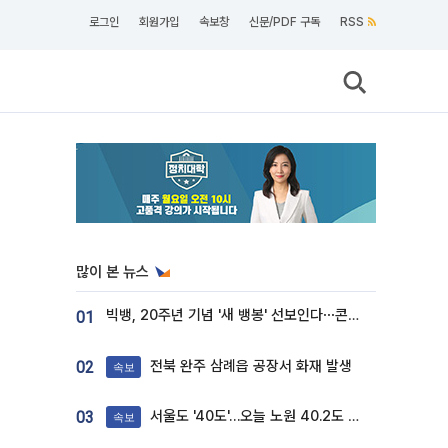
로그인
회원가입
속보창
신문/PDF 구독
RSS
많이 본 뉴스
빅뱅, 20주년 기념 '새 뱅봉' 선보인다⋯콘서트 앞두고 팝업 개최
01
전북 완주 삼례읍 공장서 화재 발생
02
속보
서울도 '40도'…오늘 노원 40.2도 기록
03
속보