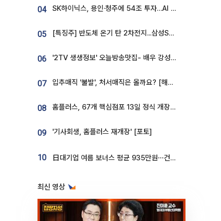
SK하이닉스, 용인·청주에 54조 투자…AI 메모리 생산기지 키운다
04
[특징주] 반도체 온기 탄 2차전지...삼성SDI, 장 초반 7% 넘게 껑충
05
'2TV 생생정보' 오늘방송맛집- 배우 강성진 단골! 쌀국수ㆍ푸팟퐁 커리 맛집 '블○○○'
06
입추매직 '불발', 처서매직은 올까요? [해시태그]
07
홈플러스, 67개 핵심점포 13일 정식 개장…영업 재개 속도
08
'기사회생, 홈플러스 재개장' [포토]
09
10
日대기업 여름 보너스 평균 935만원⋯건설회사 1800만 넘어
최신 영상