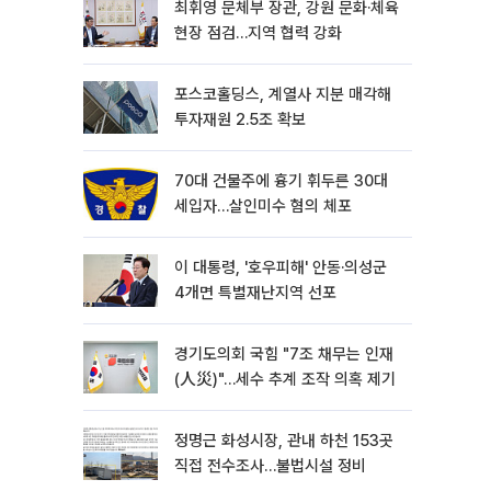
최휘영 문체부 장관, 강원 문화·체육
현장 점검…지역 협력 강화
포스코홀딩스, 계열사 지분 매각해
투자재원 2.5조 확보
70대 건물주에 흉기 휘두른 30대
세입자…살인미수 혐의 체포
이 대통령, '호우피해' 안동·의성군
4개면 특별재난지역 선포
경기도의회 국힘 "7조 채무는 인재
(人災)"…세수 추계 조작 의혹 제기
정명근 화성시장, 관내 하천 153곳
직접 전수조사…불법시설 정비