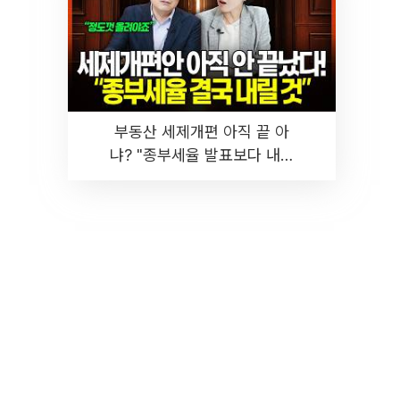
부동산 세제개편 아직 끝 아
냐? "종부세율 발표보다 내릴
것" 장기거주·양도세 전망 I 집
땅지성 I 김인만, 진미윤