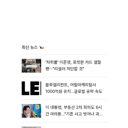
최신 뉴스
'차쥐뿔' 이준영, 포켓몬 카드 열혈
팬⋯"리셀러 처단할 것"
블루엘리펀트, 어펄마캐피탈서
1000억원 유치…글로벌 공략 속도
이 대통령, 부동산 2차 회의도 6시
간 마라톤…"기존 사고 벗어나 과감
히 실행"