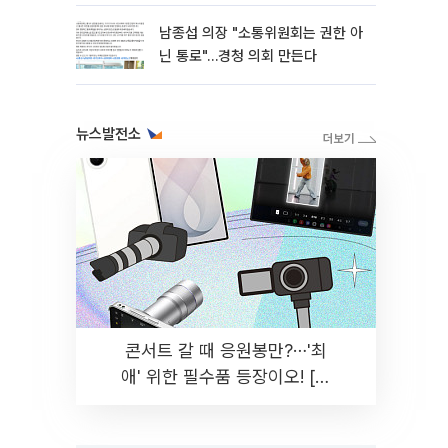
남종섭 의장 "소통위원회는 권한 아
닌 통로"…경청 의회 만든다
뉴스발전소
콘서트 갈 때 응원봉만?⋯'최
애' 위한 필수품 등장이오! [솔
드아웃]