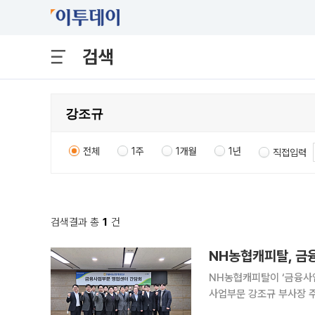
검색
전체
1주
1개월
1년
직접입력
검색결과 총
1
건
NH농협캐피탈, 금
NH농협캐피탈이 ‘금융사업부문 
사업부문 강조규 부사장 
실행 전략을 논의했다. 주요 논의 안건은 △2026년 영업 추진 전략 △시장 환경 변화 대응을 위한