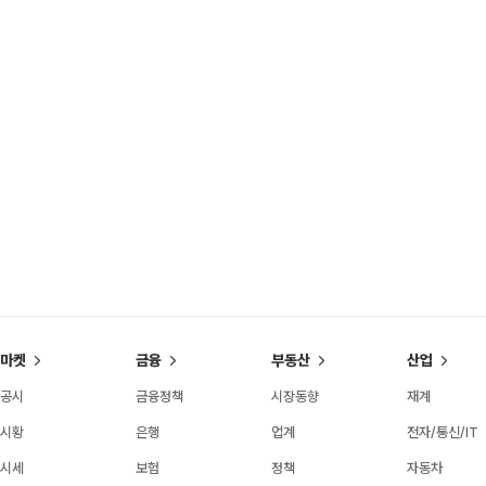
마켓
금융
부동산
산업
공시
금융정책
시장동향
재계
시황
은행
업계
전자/통신/IT
시세
보험
정책
자동차