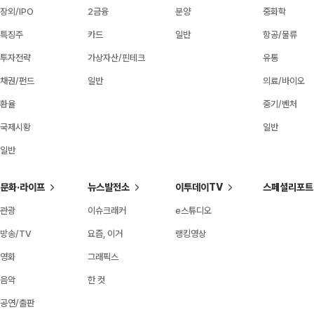
장외/IPO
2금융
분양
중화학
특징주
카드
일반
항공/물류
투자전략
가상자산/핀테크
유통
채권/펀드
일반
의료/바이오
환율
중기/벤처
국제시황
일반
일반
문화·라이프
뉴스발전소
이투데이TV
스페셜리포트
관광
이슈크래커
e스튜디오
방송/TV
요즘, 이거
랭킹영상
영화
그래픽스
음악
한 컷
공연/출판