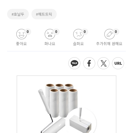
#호날두
#해트트릭
0
0
0
0
좋아요
화나요
슬퍼요
추가취재 원해요