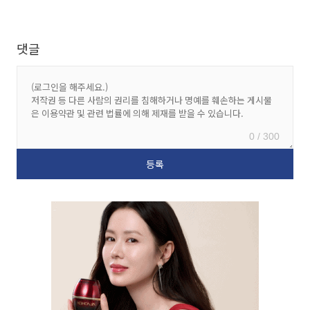
댓글
0 / 300