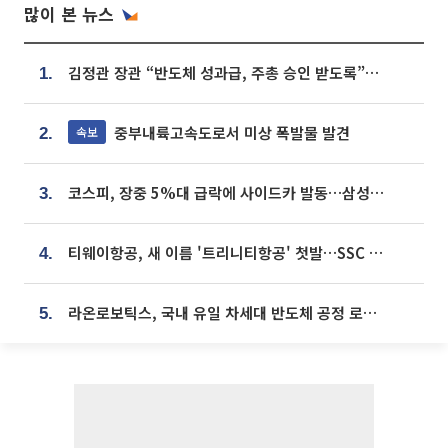
많이 본 뉴스
김정관 장관 “반도체 성과급, 주총 승인 받도록”…상법·자본시장법 개정 시사
1.
중부내륙고속도로서 미상 폭발물 발견
속보
2.
코스피, 장중 5%대 급락에 사이드카 발동…삼성·SK 동반 폭락
3.
티웨이항공, 새 이름 '트리니티항공' 첫발…SSC 전략 본격화
4.
라온로보틱스, 국내 유일 차세대 반도체 공정 로봇 개발 ‘고객사 테스트 진행’
5.