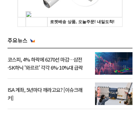
주요뉴스
코스피, 4% 하락에 6270선 마감…삼전
·SK하닉 '와르르' 각각 6%·10%대 급락
ISA 계좌, 5년마다 깨라고요? [이슈크래
커]