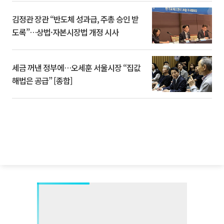
김정관 장관 “반도체 성과급, 주총 승인 받
도록”…상법·자본시장법 개정 시사
세금 꺼낸 정부에…오세훈 서울시장 “집값
해법은 공급” [종합]