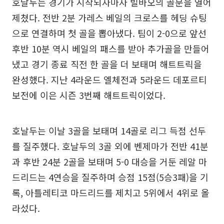
호날두는 경기가 시작되자마자 빌바오의 골문을 열어
제쳤다. 전반 2분 가레스 베일의 크로스를 헤딩 슈팅
으로 연결하며 첫 골을 뽑아냈다. 팀이 2-0으로 앞선
후반 10분 역시 베일의 패스를 받아 추가골을 만들어
냈고 경기 종료 직전 한 골을 더 보태며 해트트릭을
완성했다. 지난 4라운드 엘체전과 5라운드 데포르티
보전에 이은 시즌 3번째 해트트릭이었다.
호날두는 이날 3골을 보태며 14골로 리그 득점 선두
를 질주했다. 호날두의 3골 외에 벤제마가 전반 41분
과 후반 24분 2골을 보태며 5-0 대승을 거둔 레알 마
드리드는 4연승을 질주하며 승점 15점(5승3패)을 기
록, 아틀레티코 마드리드를 제치고 5위에서 4위로 올
라섰다.