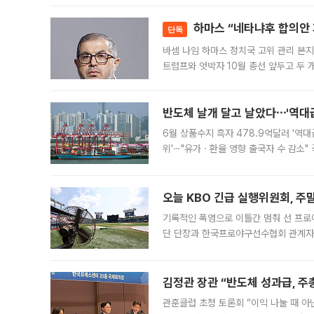
하마스 “네타냐후 합의안 거
단독
바셈 나임 하마스 정치국 고위 관리 본지
트럼프와 엇박자 10월 총선 앞두고 두 
원회(BOP)와 팔레스타인 무장단체 하마
반도체 날개 달고 날았다⋯'역대급
6월 상품수지 흑자 478.9억달러 '역대
위'⋯"유가ㆍ환율 영향 출국자 수 감소" 
급 수출 호조가 매달 이어지면서 6월 
대 기
오늘 KBO 긴급 실행위원회, 주
기록적인 폭염으로 이틀간 멈춰 선 프로야
단 단장과 한국프로야구선수협회 관계자가
5일 “최근 전국적으로 폭염이 지속되면
KBO리그와
김정관 장관 “반도체 성과급, 
관훈클럽 초청 토론회 “이익 나눌 때 아