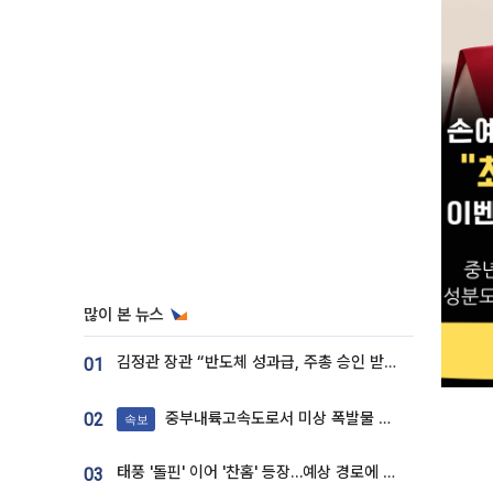
많이 본 뉴스
김정관 장관 “반도체 성과급, 주총 승인 받도록”…상법·자본시장법 개정 시사
01
중부내륙고속도로서 미상 폭발물 발견
02
속보
태풍 '돌핀' 이어 '찬홈' 등장…예상 경로에 한국 '한숨'
03