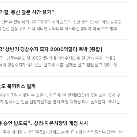
절, 총선 앞둔 시간 끌기”
 인터뷰 전날 네타냐후 “미국과 하마스 합의 초안 동의 안 해” 이란 놓고도
개 전선 현상 유지 노력 베냐민 네타냐후 이스라엘 총리가 미국 주도 평화위
스 간 무장해제 합의안을 반대한 지 하루 만에 하마스 정치국 고위 관리
' 상반기 경상수지 흑자 2000억달러 육박 [종합]
급'⋯상품수출도 첫 1000억달러대 여행수지도 두 달 연속 흑자 '역대 2
국내 경상수지가 유례없는 '반도체 수출' 날개를 달고 훨훨 날고 있다. 역대
경상수지 뿐 아니라 상반기 경상수지 흑자도 2000억달러에 근접하며 사상 최
말도 폭염취소 될까
구가 7일 재개될 수 있을까. 한국야구위원회(KBO)가 6일 오후 10개 구
 참석하는 긴급 실행위원회를 열어 폭염 대책을 다시 논의한다. KBO는
서 관람객과 선수단의 안전 위험 상황이 발생했다”며 5∼6일 예정됐던
주총 승인 받도록”…상법·자본시장법 개정 시사
닌 투자 이어갈 시기” “주52시간제도 손봐야” 김정관 산업통상부 장관이 반