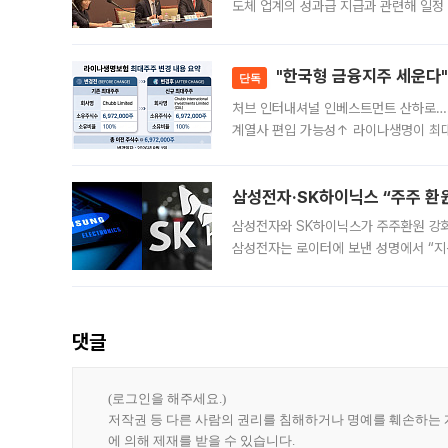
도체 업계의 성과급 지급과 관련해 일정
최근 상법·자본시장법 개정으로 기업 지
"한국형 금융지주 세운다"
단독
처브 인터내셔널 인베스트먼트 산하로…
계열사 편입 가능성↑ 라이나생명이 최
축에 첫발을 내디뎠다. 이번 최대주주 
효
삼성전자·SK하이닉스 “주주 환원
삼성전자와 SK하이닉스가 주주환원 강화 방안 마련에 나설
삼성전자는 로이터에 보낸 성명에서 “지
댓글