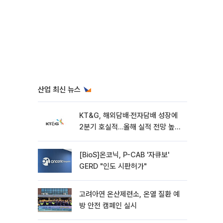
산업 최신 뉴스
KT&G, 해외담배·전자담배 성장에
2분기 호실적…올해 실적 전망 높였
다
[BioS]온코닉, P-CAB '자큐보'
GERD "인도 시판허가"
고려아연 온산제련소, 온열 질환 예
방 안전 캠페인 실시