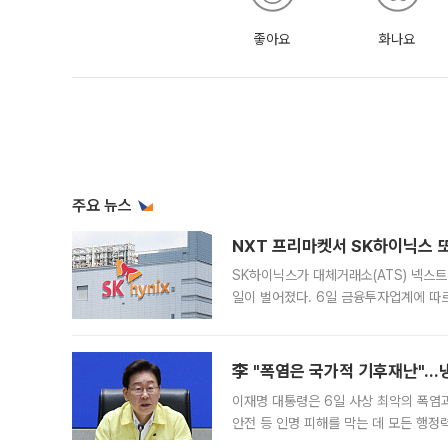
좋아요
화나요
주요 뉴스
NXT 프리마켓서 SK하이닉스 또
SK하이닉스가 대체거래소(ATS) 넥스
일이 벌어졌다. 6일 금융투자업계에 따르
규장 종가보다 29.98% 내린 116만8
규시장과 달
李 "폭염은 국가적 기후재난"…냉
이재명 대통령은 6일 사상 최악의 폭염
안전 등 인명 피해를 막는 데 모든 행
인프라 확충 계획을 내년도 예산안에 반