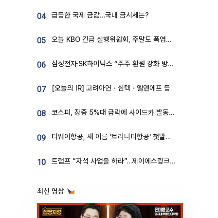
급등한 국제 금값…국내 금시세는?
04
오늘 KBO 긴급 실행위원회, 주말도 폭염취소 될까
05
삼성전자·SK하이닉스 “주주 환원 강화 방안 마련”
06
[오늘의 IR] 고려아연ㆍ심텍ㆍ엘앤에프 등
07
코스피, 장중 5%대 급락에 사이드카 발동…삼성·SK 동반 폭락
08
티웨이항공, 새 이름 '트리니티항공' 첫발…SSC 전략 본격화
09
트럼프 “자석 사업을 하라”…제이에스링크, 비중국 영구자석 공급망 구축 속도
10
최신 영상