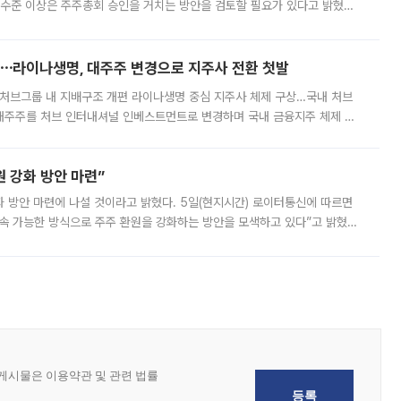
 수준 이상은 주주총회 승인을 거치는 방안을 검토할 필요가 있다고 밝혔다.
배구조와 주주권 강화 논의가 이어지는 가운데, 핵심 연구인력에 대한
⋯라이나생명, 대주주 변경으로 지주사 전환 첫발
처브그룹 내 지배구조 개편 라이나생명 중심 지주사 체제 구상…국내 처브
대주주를 처브 인터내셔널 인베스트먼트로 변경하며 국내 금융지주 체제 구
변경은 향후 국내 금융지주사를 설립해 계열 보험사들을 통합 관리하고 경영
 강화 방안 마련”
 것이라고 밝혔다. 5일(현지시간) 로이터통신에 따르면
속 가능한 방식으로 주주 환원을 강화하는 방안을 모색하고 있다”고 밝혔다.
그러면서 자세한 내용은 “조만간 공개할 예정”이라고 덧붙였다. SK하이닉스도 로이터에 전달한 성명에서 “연