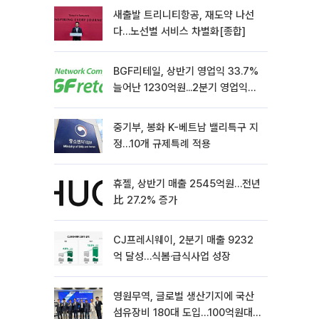
새출발 트리니티항공, 재도약 나선
다…노선별 서비스 차별화[종합]
BGF리테일, 상반기 영업익 33.7%
늘어난 1230억원...2분기 영업익
22.3%↑
중기부, 봉화 K-베트남 밸리특구 지
정…10개 규제특례 적용
휴젤, 상반기 매출 2545억원…전년
比 27.2% 증가
CJ프레시웨이, 2분기 매출 9232
억 달성…식봄·급식사업 성장
영원무역, 글로벌 생산기지에 국산
섬유장비 180대 도입…100억원대