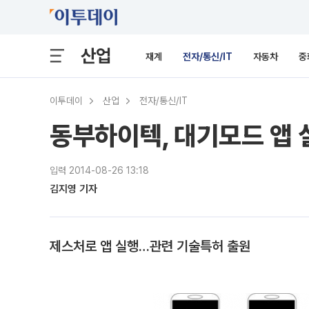
산업
재계
전자/통신/IT
자동차
중
이투데이
산업
전자/통신/IT
동부하이텍, 대기모드 앱 
입력 2014-08-26 13:18
김지영 기자
제스처로 앱 실행…관련 기술특허 출원