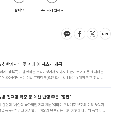
슬퍼요
추가취재 원해요
 하한가⋯‘11주 거래’에 시초가 왜곡
트레이드(NXT)가 운영하는 프리마켓에서 또다시 하한가로 거래를 개시하는
면 SK하이닉스는 이날 프리마켓(오전 8시~8시 50분) 개장 직후 전날 정
000원에 거래됐다. 거래량은 11주에 불과했으나, 최초 가격 결정이 기존 정
방·전력망 확충 등 예산 반영 주문 [종합]
과 관련해 "사실상 국가적인 기후 재난"이라며 취약계층 보호와 야외 노동자
정력을 총동원하라고 지시했다. 아울러 반복되는 극한 기후에 대비해 폭염 대응
영하는 방안도 검토하라고 주문했다. 이 대통령은 이날 폭염·가뭄 대