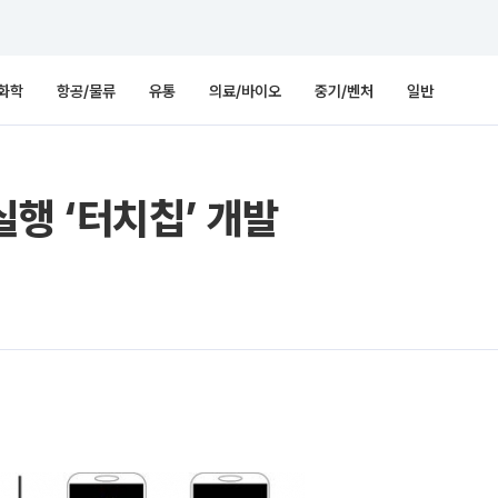
화학
항공/물류
유통
의료/바이오
중기/벤처
일반
실행 ‘터치칩’ 개발