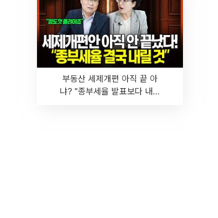
부동산 세제개편 아직 끝 아
냐? "종부세율 발표보다 내릴
것" 장기거주·양도세 전망 I 집
땅지성 I 김인만, 진미윤