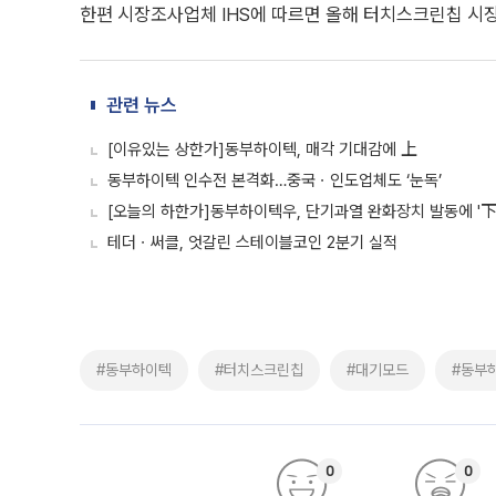
한편 시장조사업체 IHS에 따르면 올해 터치스크린칩 시장 
관련 뉴스
[이유있는 상한가]동부하이텍, 매각 기대감에 上
동부하이텍 인수전 본격화…중국ㆍ인도업체도 ‘눈독’
[오늘의 하한가]동부하이텍우, 단기과열 완화장치 발동에 '下
테더ㆍ써클, 엇갈린 스테이블코인 2분기 실적
#동부하이텍
#터치스크린칩
#대기모드
#동부
0
0