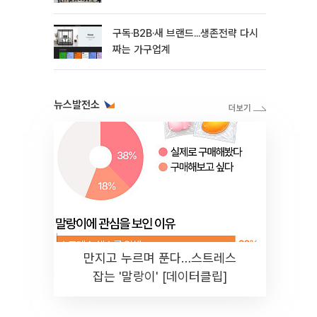
상생 협력
구독·B2B·새 브랜드...생존전략 다시
짜는 가구업계
뉴스발전소
만지고 누르며 푼다…스트레스
잡는 '말랑이' [데이터클립]