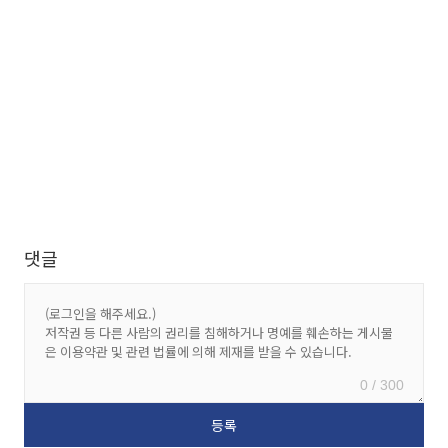
댓글
0 / 300