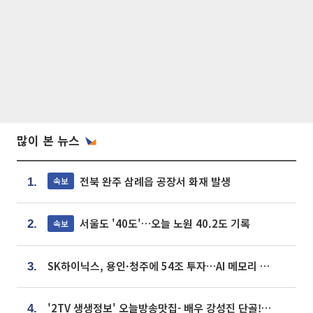
많이 본 뉴스
전북 완주 삼례읍 공장서 화재 발생
속보
1.
서울도 '40도'…오늘 노원 40.2도 기록
속보
2.
SK하이닉스, 용인·청주에 54조 투자…AI 메모리 생산기지 키운다
3.
'2TV 생생정보' 오늘방송맛집- 배우 강성진 단골! 쌀국수ㆍ푸팟퐁 커리 맛집 '블○○○'
4.