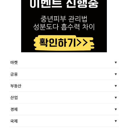
마켓
금융
부동산
산업
경제
국제