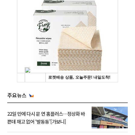
주요뉴스
22일 만에 다시 문 연 홈플러스…정상화 바
쁜데 재고 없어 ‘발동동’[가보니]