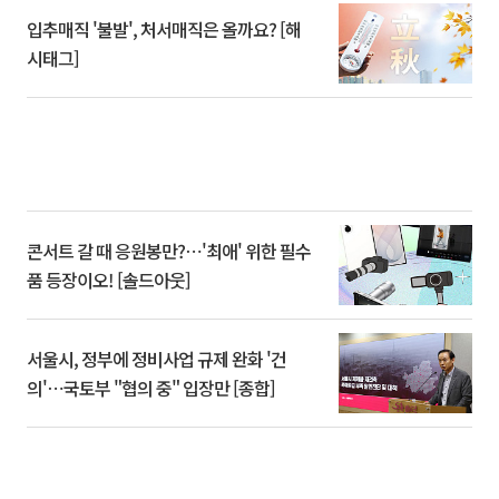
입추매직 '불발', 처서매직은 올까요? [해
시태그]
콘서트 갈 때 응원봉만?⋯'최애' 위한 필수
품 등장이오! [솔드아웃]
서울시, 정부에 정비사업 규제 완화 '건
의'⋯국토부 "협의 중" 입장만 [종합]