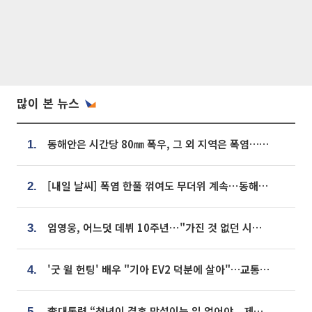
많이 본 뉴스
동해안은 시간당 80㎜ 폭우, 그 외 지역은 폭염…‘극과 극 날씨’
1.
[내일 날씨] 폭염 한풀 꺾여도 무더위 계속⋯동해안 이틀 연속 비
2.
임영웅, 어느덧 데뷔 10주년⋯"가진 것 없던 시절, 내 앞엔 20명의 팬뿐"
3.
'굿 윌 헌팅' 배우 "기아 EV2 덕분에 살아"…교통사고 후 안전성 극찬
4.
李대통령 “청년이 결혼 망설이는 일 없어야...제도상 불이익 조사”
5.