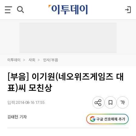
이투데이
사회
인사/부음
[부음] 이기원(네오위즈게임즈 대
표)씨 모친상
입력 2014-08-16 17:55
김태헌 기자
구글 선호매체 추가