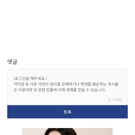
댓글
0 / 300