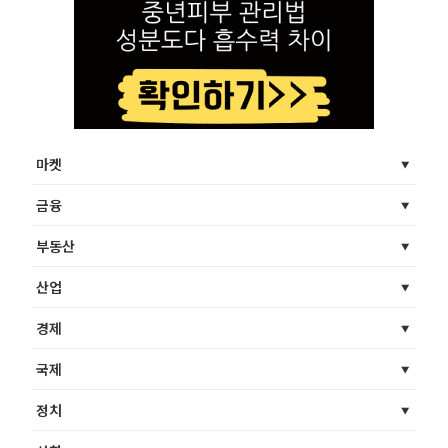
마켓
금융
부동산
산업
경제
국제
정치