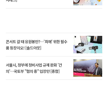
콘서트 갈 때 응원봉만?⋯'최애' 위한 필수
품 등장이오! [솔드아웃]
서울시, 정부에 정비사업 규제 완화 '건
의'⋯국토부 "협의 중" 입장만 [종합]