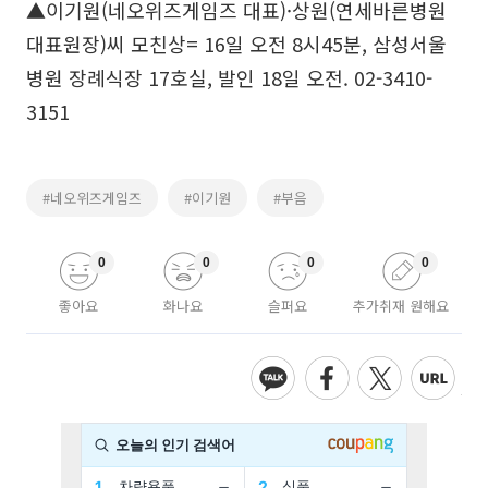
▲이기원(네오위즈게임즈 대표)·상원(연세바른병원
대표원장)씨 모친상= 16일 오전 8시45분, 삼성서울
병원 장례식장 17호실, 발인 18일 오전. 02-3410-
3151
#네오위즈게임즈
#이기원
#부음
0
0
0
0
좋아요
화나요
슬퍼요
추가취재 원해요