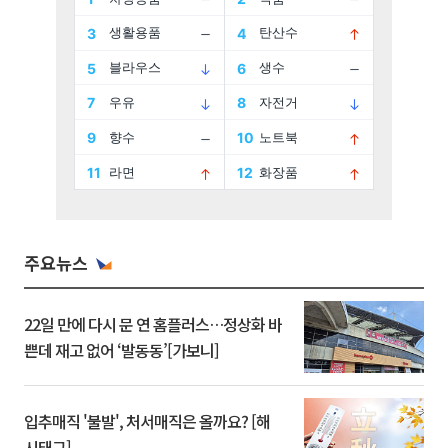
주요뉴스
22일 만에 다시 문 연 홈플러스…정상화 바
쁜데 재고 없어 ‘발동동’[가보니]
입추매직 '불발', 처서매직은 올까요? [해
시태그]