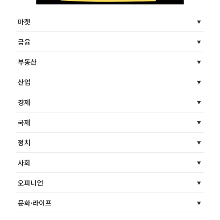
마켓
금융
부동산
산업
경제
국제
정치
사회
오피니언
문화·라이프