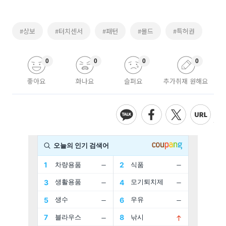
#상보
#터치센서
#패턴
#몰드
#특허권
0
0
0
0
좋아요
화나요
슬퍼요
추가취재 원해요