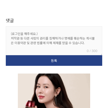
댓글
0 / 300