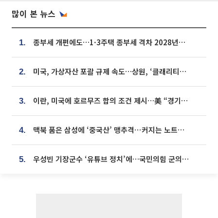
많이 본 뉴스
종부세 개편에도…1·3주택 종부세 격차 2028년부터 확대
1.
미국, 가상자산 포괄 규제 속도…상원, ‘클래리티법’ 9월 절차투표 추진
2.
이란, 미국에 호르무즈 합의 조건 제시…美 “경기 아직 안 끝나” [종합]
3.
맥북 품은 삼성에 ‘중국산’ 맹추격⋯커지는 노트북 OLED 시장
4.
우성빈 기장군수 ‘유튜브 정치’에…국민의힘 군의원들 집단 반발
5.