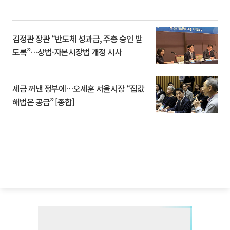
김정관 장관 “반도체 성과급, 주총 승인 받
도록”…상법·자본시장법 개정 시사
세금 꺼낸 정부에…오세훈 서울시장 “집값
해법은 공급” [종합]