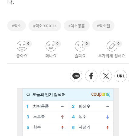
다.
#엑소
#엑소90:2014
#엑소공홈
#엑소엘
0
0
0
0
좋아요
화나요
슬퍼요
추가취재 원해요