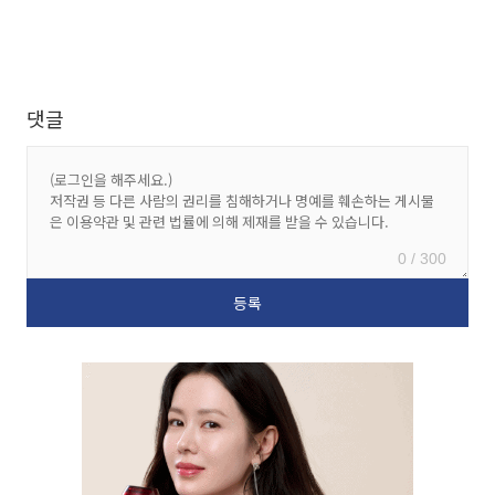
댓글
0 / 300