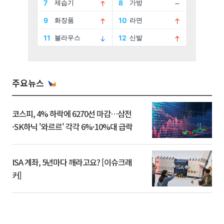
주요뉴스
코스피, 4% 하락에 6270선 마감…삼전
·SK하닉 '와르르' 각각 6%·10%대 급락
ISA 계좌, 5년마다 깨라고요? [이슈크래
커]