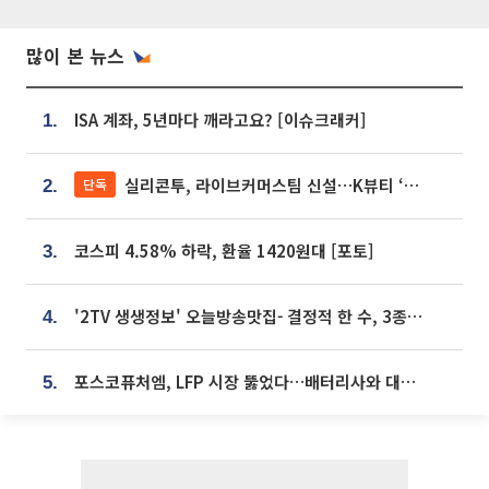
많이 본 뉴스
ISA 계좌, 5년마다 깨라고요? [이슈크래커]
1.
실리콘투, 라이브커머스팀 신설…K뷰티 ‘글로벌 판매망’ 확대[K뷰티 라방戰]
단독
2.
코스피 4.58% 하락, 환율 1420원대 [포토]
3.
'2TV 생생정보' 오늘방송맛집- 결정적 한 수, 3종 메밀면! 메밀 소바 맛집 '의○○○○'
4.
포스코퓨처엠, LFP 시장 뚫었다…배터리사와 대규모 장기 공급 합의
5.