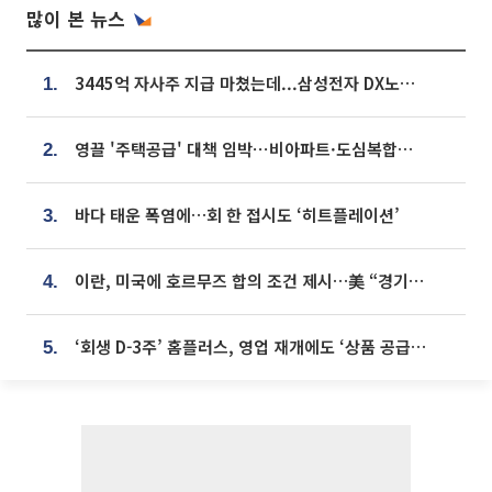
많이 본 뉴스
3445억 자사주 지급 마쳤는데...삼성전자 DX노조, 뒤늦은 '떼쓰기 집회'
1.
영끌 '주택공급' 대책 임박⋯비아파트·도심복합까지 총동원
2.
바다 태운 폭염에…회 한 접시도 ‘히트플레이션’
3.
이란, 미국에 호르무즈 합의 조건 제시…美 “경기 아직 안 끝나” [종합]
4.
‘회생 D-3주’ 홈플러스, 영업 재개에도 ‘상품 공급망’ 복구가 생존 관건
5.