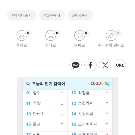
#아시아증시
#일본증시
#중국증시
0
0
0
0
좋아요
화나요
슬퍼요
추가취재 원해요