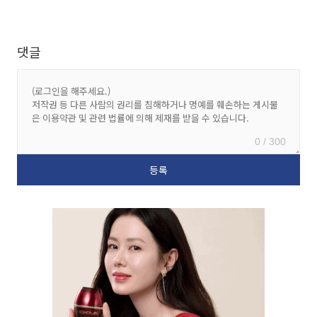
댓글
0 / 300