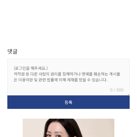
댓글
0 / 300