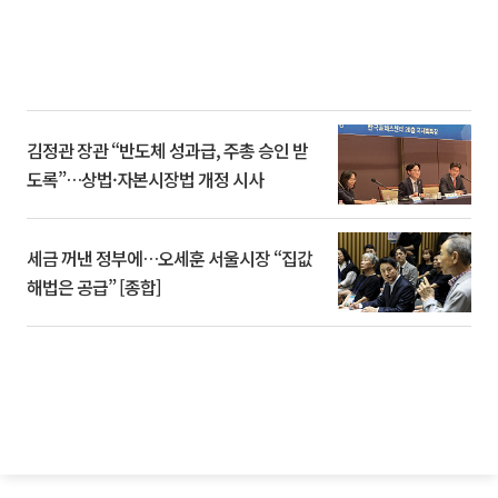
김정관 장관 “반도체 성과급, 주총 승인 받
도록”…상법·자본시장법 개정 시사
세금 꺼낸 정부에…오세훈 서울시장 “집값
해법은 공급” [종합]