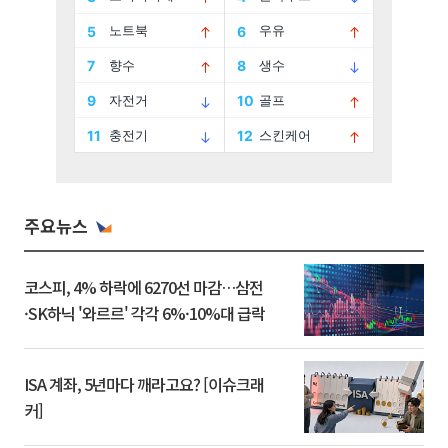
주요뉴스
코스피, 4% 하락에 6270선 마감…삼전
·SK하닉 '와르르' 각각 6%·10%대 급락
ISA 계좌, 5년마다 깨라고요? [이슈크래
커]