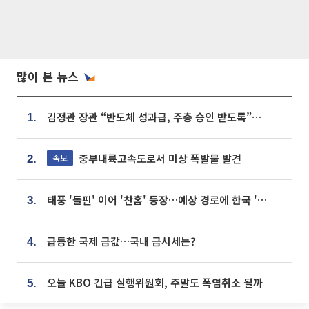
많이 본 뉴스
김정관 장관 “반도체 성과급, 주총 승인 받도록”…상법·자본시장법 개정 시사
1.
중부내륙고속도로서 미상 폭발물 발견
속보
2.
태풍 '돌핀' 이어 '찬홈' 등장…예상 경로에 한국 '한숨'
3.
급등한 국제 금값…국내 금시세는?
4.
오늘 KBO 긴급 실행위원회, 주말도 폭염취소 될까
5.