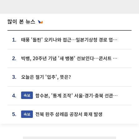
많이 본 뉴스
태풍 '돌핀' 오키나와 접근…일본기상청 경로 업데이트
1.
빅뱅, 20주년 기념 '새 뱅봉' 선보인다⋯콘서트 앞두고 팝업 개최
2.
오늘은 절기 '입추', 뜻은?
3.
합수본, '통계 조작' 서울·경기·충북 선관위 등 추가 압수수색
속보
4.
전북 완주 삼례읍 공장서 화재 발생
속보
5.