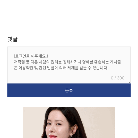
댓글
0 / 300