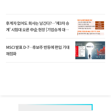
후계자 없어도 회사는 남긴다?…‘제3자 승
계’ 시험대 오른 中企 현장 [기업승계 대전
환]
MSCI 발표 D-7…후보주 반등에 편입 기대
재점화