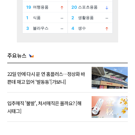
주요뉴스
22일 만에 다시 문 연 홈플러스…정상화 바
쁜데 재고 없어 ‘발동동’[가보니]
입추매직 '불발', 처서매직은 올까요? [해
시태그]