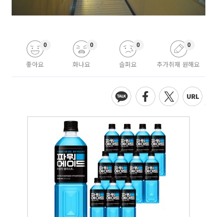
0
0
0
0
좋아요
화나요
슬퍼요
추가취재 원해요