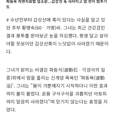
파동욕 자연치료법 입소문...갑상선 혹 사라지고 암 전이 멈추기
도
# 수년전부터 갑상선에 혹이 있다는 사실을 알고 있
던 주부 황명숙(60ㆍ가명)씨. 그녀는 최근 건강검진
결과 봉투를 받아보곤 눈을 의심했다. 평생 달고 살아
야할 듯보이던 갑상선혹이 느닷없이 사라졌기 때문이
다.
그녀가 밝히는 비결은 파동석(波動石ㆍ각섬석의 일
종)위에서 땀을 흘리는 신개념 목욕인 '파동욕(波動
浴)'. 그녀는 "몸이 가뿐해지기 시작하더니 이런 효과
까지 볼지 몰랐다. 온몸 구석구석을 괴롭히던 아토피
까지 말끔히 사라졌다"며 믿기지 않는다는 표정을 지
었다.