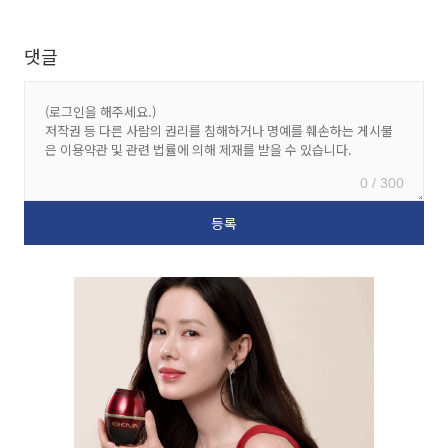
댓글
0 / 300