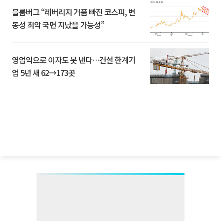
블룸버그 “레버리지 거품 빠진 코스피, 변
동성 최악 국면 지났을 가능성”
영업익으로 이자도 못 낸다…건설 한계기
업 5년 새 62→173곳