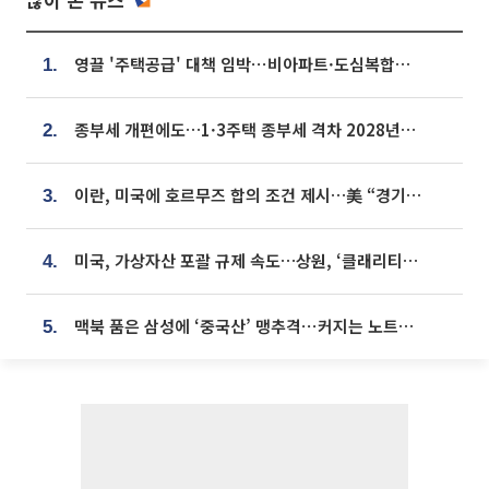
영끌 '주택공급' 대책 임박⋯비아파트·도심복합까지 총동원
1.
종부세 개편에도…1·3주택 종부세 격차 2028년부터 확대
2.
이란, 미국에 호르무즈 합의 조건 제시…美 “경기 아직 안 끝나” [종합]
3.
미국, 가상자산 포괄 규제 속도…상원, ‘클래리티법’ 9월 절차투표 추진
4.
맥북 품은 삼성에 ‘중국산’ 맹추격⋯커지는 노트북 OLED 시장
5.