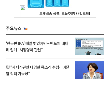
주요뉴스
‘한국판 IRA’ 베일 벗었지만…반도체·배터
리 업계 “시행령이 관건”
與 “세제개편안 다양한 목소리 수렴…이달
말 정리 가능성”