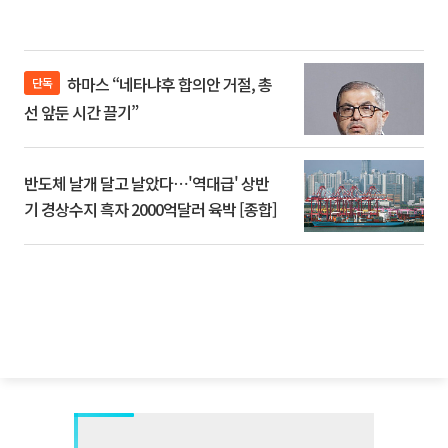
하마스 “네타냐후 합의안 거절, 총
단독
선 앞둔 시간 끌기”
반도체 날개 달고 날았다⋯'역대급' 상반
기 경상수지 흑자 2000억달러 육박 [종합]