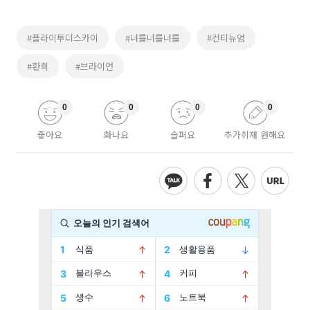
#플라이투더스카이
#너를너를너를
#컨티뉴엄
#환희
#브라이언
0
0
0
0
좋아요
화나요
슬퍼요
추가취재 원해요