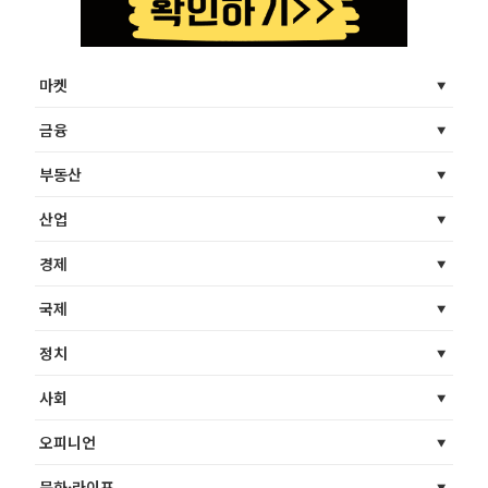
마켓
금융
부동산
산업
경제
국제
정치
사회
오피니언
문화·라이프