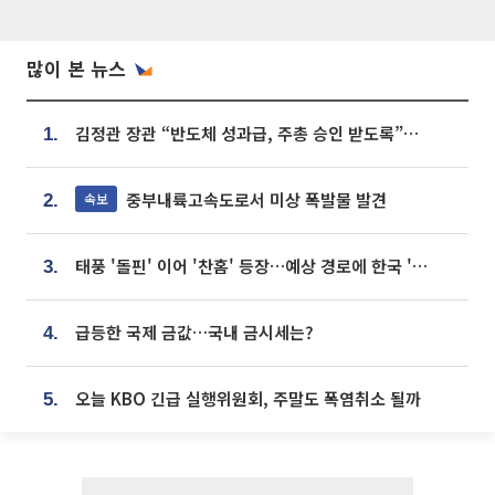
많이 본 뉴스
김정관 장관 “반도체 성과급, 주총 승인 받도록”…상법·자본시장법 개정 시사
1.
중부내륙고속도로서 미상 폭발물 발견
속보
2.
태풍 '돌핀' 이어 '찬홈' 등장…예상 경로에 한국 '한숨'
3.
급등한 국제 금값…국내 금시세는?
4.
오늘 KBO 긴급 실행위원회, 주말도 폭염취소 될까
5.