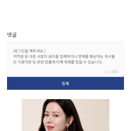
댓글
0 / 300