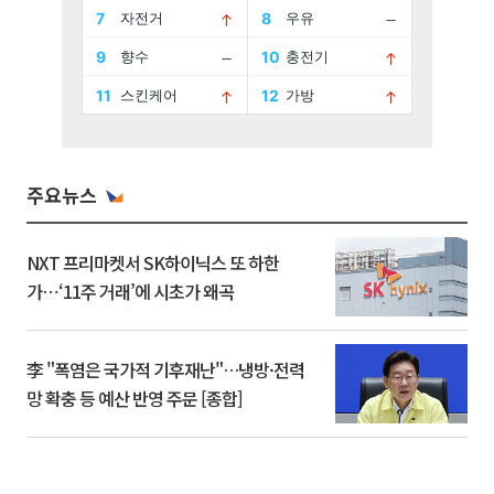
주요뉴스
NXT 프리마켓서 SK하이닉스 또 하한
가⋯‘11주 거래’에 시초가 왜곡
李 "폭염은 국가적 기후재난"…냉방·전력
망 확충 등 예산 반영 주문 [종합]