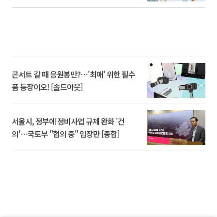
콘서트 갈 때 응원봉만?⋯'최애' 위한 필수
품 등장이오! [솔드아웃]
서울시, 정부에 정비사업 규제 완화 '건
의'⋯국토부 "협의 중" 입장만 [종합]