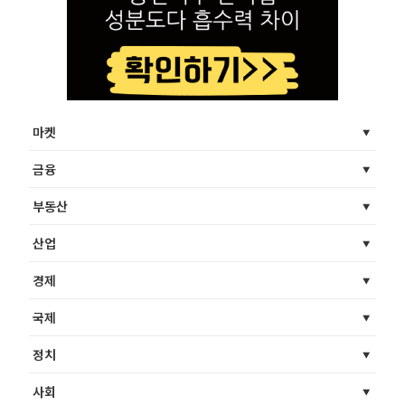
마켓
금융
부동산
산업
경제
국제
정치
사회