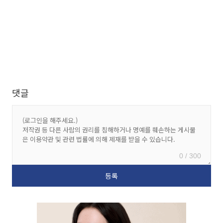
댓글
0 / 300