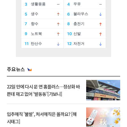
주요뉴스
22일 만에 다시 문 연 홈플러스…정상화 바
쁜데 재고 없어 ‘발동동’[가보니]
입추매직 '불발', 처서매직은 올까요? [해
시태그]