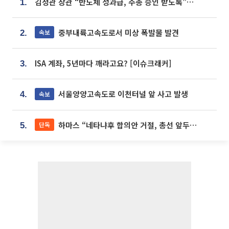
김정관 장관 “반도체 성과급, 주총 승인 받도록”…상법·자본시장법 개정 시사
1.
중부내륙고속도로서 미상 폭발물 발견
속보
2.
ISA 계좌, 5년마다 깨라고요? [이슈크래커]
3.
서울양양고속도로 이천터널 앞 사고 발생
속보
4.
하마스 “네타냐후 합의안 거절, 총선 앞두고 시간 끌기”
단독
5.