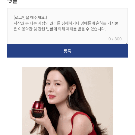
댓글
0 / 300