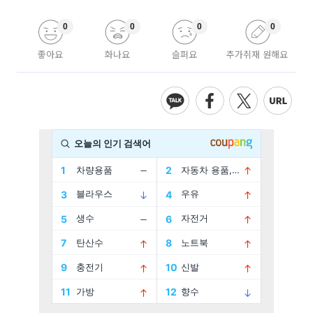
0
0
0
0
좋아요
화나요
슬퍼요
추가취재 원해요