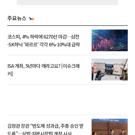
주요뉴스
코스피, 4% 하락에 6270선 마감…삼전
·SK하닉 '와르르' 각각 6%·10%대 급락
ISA 계좌, 5년마다 깨라고요? [이슈크래
커]
김정관 장관 “반도체 성과급, 주총 승인 받
도록”…상법·자본시장법 개정 시사