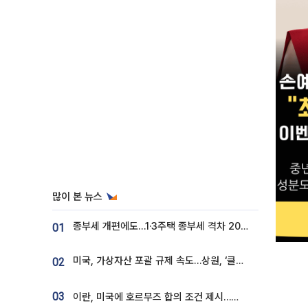
많이 본 뉴스
종부세 개편에도…1·3주택 종부세 격차 2028년부터 확대
01
미국, 가상자산 포괄 규제 속도…상원, ‘클래리티법’ 9월 절차투표 추진
02
03
이란, 미국에 호르무즈 합의 조건 제시…美 “경기 아직 안 끝나” [종합]