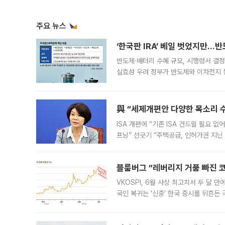
주요 뉴스
‘한국판 IRA’ 베일 벗었지만…
반도체·배터리 수혜 규모, 시행령서 결정
실효성 우려 정부가 반도체와 이차전지 
법(IRA)’으로 불리는 국내생산세액공제
與 “세제개편안 다양한 목소리 
ISA 개편에 “기존 ISA 건드릴 필요 
프닝” 선긋기 “주택공급, 인허가권 지닌
견을 수렴해 당정과 개편안에 대한 조율
블룸버그 “레버리지 거품 빠진 코
VKOSPI, 6월 사상 최고치서 두 달
국인 복귀는 ‘신중’ 한국 증시를 뒤흔
했다. 대규모 반대매매로 레버리지 투자