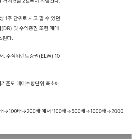
 거쳐 6월 2일부터 시행된다.
상 1주 단위로 사고 팔 수 있던
(DR) 및 수익증권 또한 매매
소된다.
서, 주식워런트증권(ELW) 10
리기준도 매매수량단위 축소에
100배→200배’에서 ‘100배→500배→1000배→2000