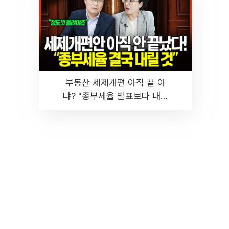
부동산 세제개편 아직 끝 아
냐? "종부세율 발표보다 내릴
것" 장기거주·양도세 전망 I 집
땅지성 I 김인만, 진미윤