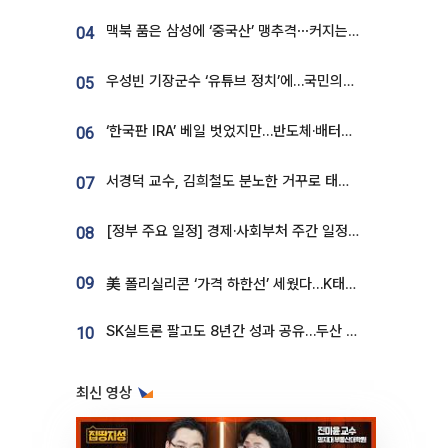
맥북 품은 삼성에 ‘중국산’ 맹추격⋯커지는 노트북 OLED 시장
04
우성빈 기장군수 ‘유튜브 정치’에…국민의힘 군의원들 집단 반발
05
‘한국판 IRA’ 베일 벗었지만…반도체·배터리 업계 “시행령이 관건”
06
서경덕 교수, 김희철도 분노한 거꾸로 태극기⋯"엉터리는 아냐, 아쉬울 뿐"
07
[정부 주요 일정] 경제·사회부처 주간 일정 (8월 10일 ~ 8월 14일)
08
09
美 폴리실리콘 ‘가격 하한선’ 세웠다…K태양광 수혜 기대
SK실트론 팔고도 8년간 성과 공유…두산 인수대금 2.3조가 끝 아냐
10
최신 영상