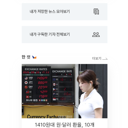
내가 저장한 뉴스 모아보기
내가 구독한 기자 전체보기
한 컷
1410원대 원·달러 환율, 10개