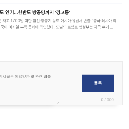
현지시간) 모하마드 바게르 졸가드르 이란 최고국가안보회의 사무총장은 타
품도 연기…한반도 방공망까지 ‘경고등’
은 재고 1700발 미만 함선·항공기 등도 아시아·유럽서 반출 “중국·러시아 의
미국이 미사일 부족 문제에 직면했다. 도널드 트럼프 행정부는 자국 무기 공
 국가들로 향하던 납품마저 연기되고 있는 것으로 전해졌다. 전문가가 중국
0 / 300