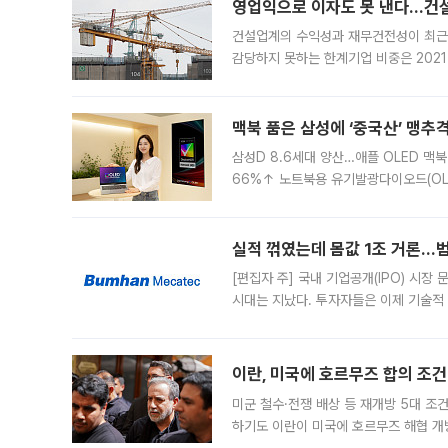
영업익으로 이자도 못 낸다…건설 
건설업계의 수익성과 재무건전성이 최근
감당하지 못하는 한계기업 비중은 2021
이낸싱(PF) 부담이 집중된 건축 부문의
경영
맥북 품은 삼성에 ‘중국산’ 맹추
삼성D 8.6세대 양산…애플 OLED 맥북
66%↑ 노트북용 유기발광다이오드(OL
운데 중국 BOE와 TCL CSOT도 생산
일 업계에 따르면 삼성
실적 꺾였는데 몸값 1조 거론…범
[편집자 주] 국내 기업공개(IPO) 시장
시대는 지났다. 투자자들은 이제 기술적
은 거시경제 불확실성 속에 실적과 성과
이란, 미국에 호르무즈 합의 조건 
미군 철수·전쟁 배상 등 재개방 5대 조건
하기도 이란이 미국에 호르무즈 해협 개