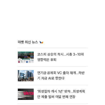
마켓 최신 뉴스
코스피 상승의 착시…시총 3~10위
영향력은 후퇴
연기금·공제회 VC 출자 재개…하반
기 자금 AI로 향한다
'회생절차 개시 1년' 왓챠…회생계획
안 제출 벌써 여덟 번째 연장