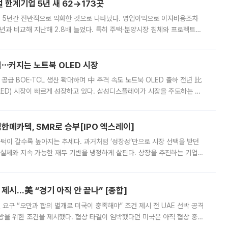
한계기업 5년 새 62→173곳
 5년간 전반적으로 악화한 것으로 나타났다. 영업이익으로 이자비용조차
년과 비교해 지난해 2.8배 늘었다. 특히 주택·분양시장 침체와 프로젝트파
 악화가 두드러졌다. 9일 한국건설산업연구원은 ‘2025년 건설업 외감기업
격⋯커지는 노트북 OLED 시장
 공급 BOE·TCL 생산 확대하며 中 추격 속도 노트북 OLED 출하 전년 比
ED) 시장이 빠르게 성장하고 있다. 삼성디스플레이가 시장을 주도하는 가
 확대에 나서면서 노트북 OLED 시장을 둘러싼 경쟁이 치열해지고 있다. 9
한메카텍, SMR로 승부[IPO 엑스레이]
 문턱이 갈수록 높아지는 추세다. 과거처럼 ‘성장성’만으로 시장 선택을 받던
 실체와 지속 가능한 재무 기반을 냉정하게 살핀다. 상장을 추진하는 기업들
를 입증해야 하는 시험대에 섰다. 본지는 상장을 앞둔 기업의 기술 경쟁
제시…美 “경기 아직 안 끝나” [종합]
 요구 “오만과 합의 별개로 미국이 충족해야” 조건 제시 전 UAE 선박 공격
방을 위한 조건을 제시했다. 협상 타결이 임박했다던 미국은 아직 협상 중이