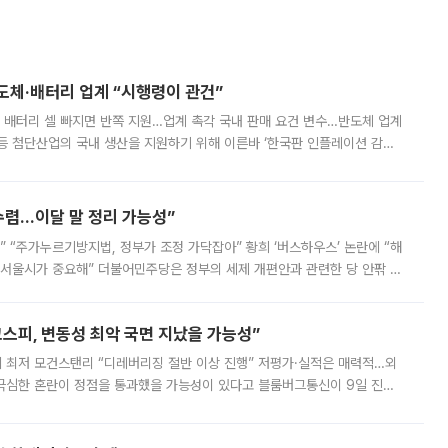
반도체·배터리 업계 “시행령이 관건”
 배터리 셀 빠지면 반쪽 지원…업계 촉각 국내 판매 요건 변수…반도체 업계
등 첨단산업의 국내 생산을 지원하기 위해 이른바 ‘한국판 인플레이션 감축
를 신설했지만, 업계에서는 세부 지원 대상에 따라 정책 효과가 크게 달라
수렴…이달 말 정리 가능성”
없어” “주가누르기방지법, 정부가 조정 가닥잡아” 황희 ‘버스하우스’ 논란에 “해
 서울시가 중요해” 더불어민주당은 정부의 세제 개편안과 관련한 당 안팎 의
에 나서겠다고 예고했다. 민주당은 8월 말 당정 조율을 거친 개편안이
스피, 변동성 최악 국면 지났을 가능성”
 만에 최저 모건스탠리 “디레버리징 절반 이상 진행” 저평가·실적은 매력적…외
든 극심한 혼란이 정점을 통과했을 가능성이 있다고 블룸버그통신이 9일 진단
가 상당 부분 정리된 데다 금융당국의 규제 강화로 고위험 상품 거래도 급감