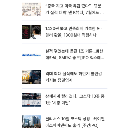
“중국 지고 미국·유럽 떴다”⋯'2분
기 실적 대박' 낸 K뷰티, 7월에도 질
주
1420원 뚫고 연중최저 기록한 원·
달러 환율, 1300원대 직행하나
실적 꺾였는데 몸값 1조 거론…범한
메카텍, SMR로 승부[IPO 엑스레
이]
역대 최대 실적에도 하반기 불안감
커지는 증권업계
상폐시계 빨라졌다…코스닥 10곳 중
1곳 '시총 미달'
딜리셔스 10일 코스닥 상장…케이앤
에스아이앤씨도 출격 [주간IPO]