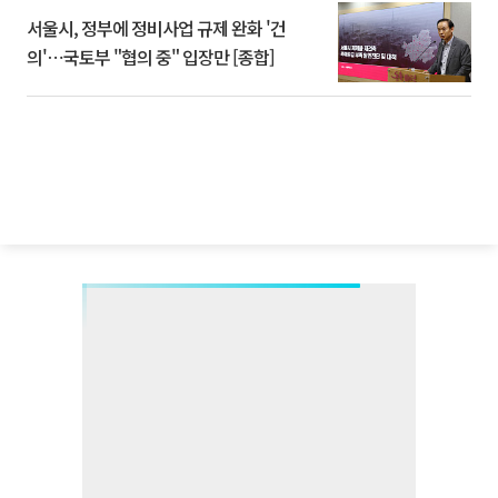
서울시, 정부에 정비사업 규제 완화 '건
의'⋯국토부 "협의 중" 입장만 [종합]