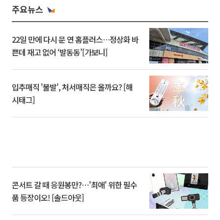
주요뉴스
22일 만에 다시 문 연 홈플러스…정상화 바
쁜데 재고 없어 ‘발동동’[가보니]
입추매직 '불발', 처서매직은 올까요? [해
시태그]
콘서트 갈 때 응원봉만?⋯'최애' 위한 필수
품 등장이오! [솔드아웃]