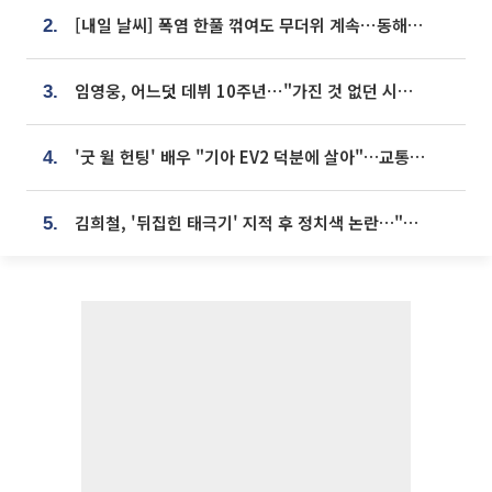
[내일 날씨] 폭염 한풀 꺾여도 무더위 계속⋯동해안 이틀 연속 비
2.
임영웅, 어느덧 데뷔 10주년⋯"가진 것 없던 시절, 내 앞엔 20명의 팬뿐"
3.
'굿 윌 헌팅' 배우 "기아 EV2 덕분에 살아"…교통사고 후 안전성 극찬
4.
김희철, '뒤집힌 태극기' 지적 후 정치색 논란…"좌우 떠나 우리나라 국기"
5.