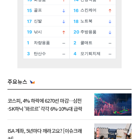
주요뉴스
코스피, 4% 하락에 6270선 마감…삼전
·SK하닉 '와르르' 각각 6%·10%대 급락
ISA 계좌, 5년마다 깨라고요? [이슈크래
커]