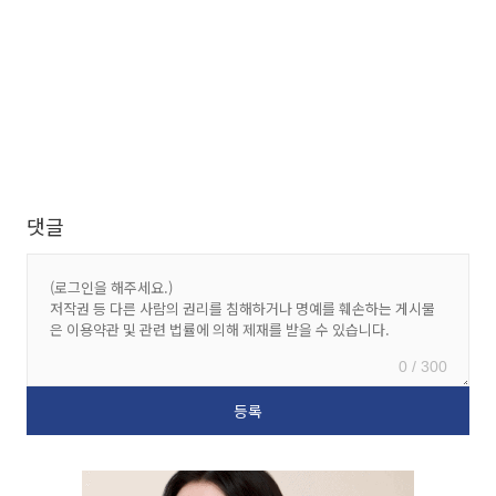
댓글
0 / 300