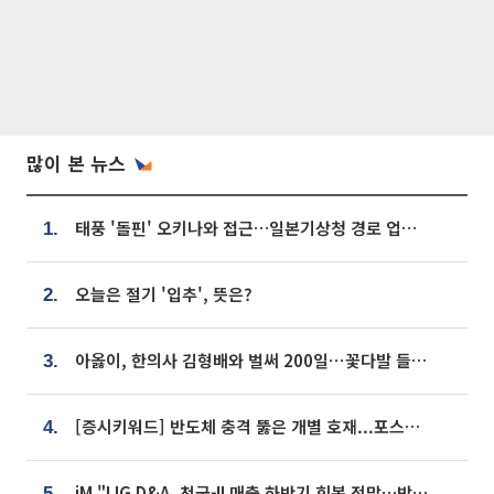
많이 본 뉴스
태풍 '돌핀' 오키나와 접근…일본기상청 경로 업데이트
1.
오늘은 절기 '입추', 뜻은?
2.
아옳이, 한의사 김형배와 벌써 200일⋯꽃다발 들고 "프러포즈 아냐"
3.
[증시키워드] 반도체 충격 뚫은 개별 호재...포스코퓨처엠·에코프로·한화솔루션 '눈길'
4.
iM "LIG D&A, 천궁-II 매출 하반기 회복 전망…방산 톱픽 유지"
5.