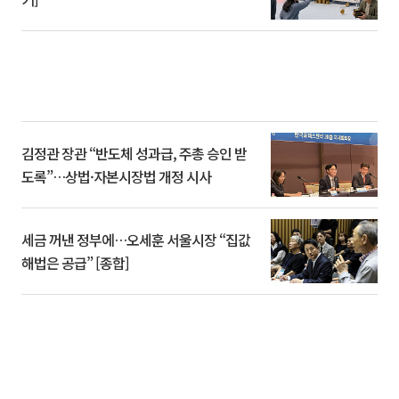
김정관 장관 “반도체 성과급, 주총 승인 받
도록”…상법·자본시장법 개정 시사
세금 꺼낸 정부에…오세훈 서울시장 “집값
해법은 공급” [종합]