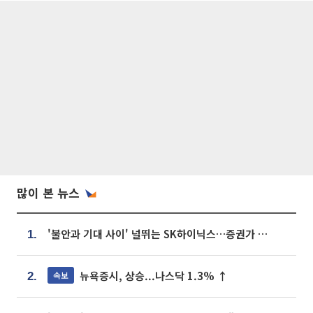
많이 본 뉴스
'불안과 기대 사이' 널뛰는 SK하이닉스…증권가 "HBM4·LTA 기반 펀터멘털 견고"
1.
뉴욕증시, 상승...나스닥 1.3% ↑
속보
2.