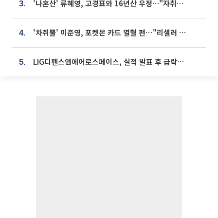
'나혼산' 류혜영, 고경표와 16년산 우정…"자취방서 부모님과 마주쳐"
3.
'차쥐뿔' 이준영, 포켓몬 카드 열혈 팬⋯"리셀러 처단할 것"
4.
LIG디펜스앤에어로스페이스, 실적 발표 후 급락→반등⋯증권가 “28년까지 튼튼”
5.