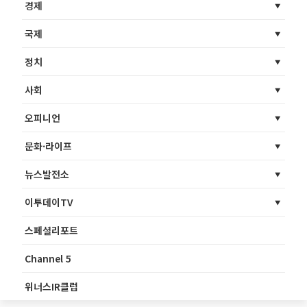
경제
국제
정치
사회
오피니언
문화·라이프
뉴스발전소
이투데이TV
스페셜리포트
Channel 5
위너스IR클럽