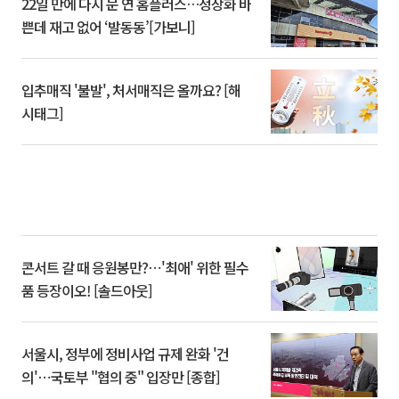
22일 만에 다시 문 연 홈플러스…정상화 바
쁜데 재고 없어 ‘발동동’[가보니]
입추매직 '불발', 처서매직은 올까요? [해
시태그]
콘서트 갈 때 응원봉만?⋯'최애' 위한 필수
품 등장이오! [솔드아웃]
서울시, 정부에 정비사업 규제 완화 '건
의'⋯국토부 "협의 중" 입장만 [종합]