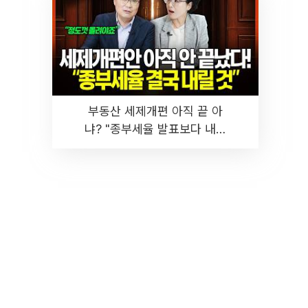
부동산 세제개편 아직 끝 아
냐? "종부세율 발표보다 내릴
것" 장기거주·양도세 전망 I 집
땅지성 I 김인만, 진미윤