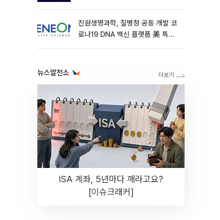
진원생명과학, 질병청 공동 개발 코
로나19 DNA 백신 플랫폼 美 특허
확보
뉴스발전소
ISA 계좌, 5년마다 깨라고요?
[이슈크래커]