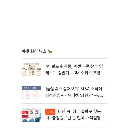
마켓 최신 뉴스
"AI 반도체 훈풍, 이젠 부품·장비 업
체로"⋯증권가 HBM 수혜주 조명
[급등락주 짚어보기] M&A 소식에
상상인증권ㆍ유니켐 ‘상한가’⋯유증
제동 걸린 SK디앤디↑
더딘 PF 정리 돌파구 찾는
단독
다…금감원, 1년 반 만에 매각설명회
재개