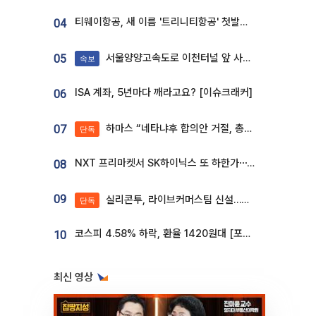
티웨이항공, 새 이름 '트리니티항공' 첫발…SSC 전략 본격화
04
서울양양고속도로 이천터널 앞 사고 발생
05
속보
ISA 계좌, 5년마다 깨라고요? [이슈크래커]
06
하마스 “네타냐후 합의안 거절, 총선 앞두고 시간 끌기”
07
단독
NXT 프리마켓서 SK하이닉스 또 하한가⋯‘11주 거래’에 시초가 왜곡
08
09
실리콘투, 라이브커머스팀 신설…K뷰티 ‘글로벌 판매망’ 확대[K뷰티 라방戰]
단독
코스피 4.58% 하락, 환율 1420원대 [포토]
10
최신 영상