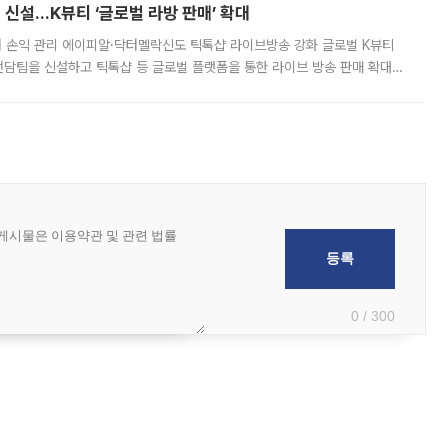
신설…K뷰티 ‘글로벌 라방 판매’ 확대
터 손익 관리 에이피알·닥터멜락신도 틱톡샵 라이브방송 강화 글로벌 K뷰티
담팀을 신설하고 틱톡샵 등 글로벌 플랫폼을 통한 라이브 방송 판매 확대에
급하는 데서 한발 더 나아가 방송 기획과 상품 구성, 출연자 섭외, 손익
0 / 300