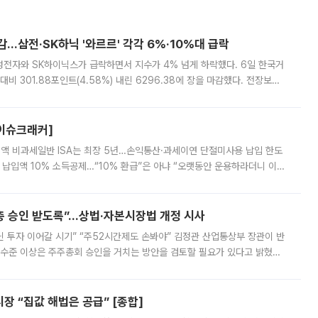
감…삼전·SK하닉 '와르르' 각각 6%·10%대 급락
삼성전자와 SK하이닉스가 급락하면서 지수가 4% 넘게 하락했다. 6일 한국거
비 301.88포인트(4.58%) 내린 6296.38에 장을 마감했다. 전장보다
스피는 장중 한때 6550.94까지 오르기도 했으나 6238.32까지 밀리기도 했
[이슈크래커]
 전액 비과세일반 ISA는 최장 5년…손익통산·과세이연 단절미사용 납입 한도
납입액 10% 소득공제…“10% 환급”은 아냐 “오랫동안 운용하라더니 이제
 ‘만능 절세 통장’으로 불리는 개인종합자산관리계좌(ISA)가 두 갈래로 개
주총 승인 받도록”…상법·자본시장법 개정 시사
닌 투자 이어갈 시기” “주52시간제도 손봐야” 김정관 산업통상부 장관이 반
 수준 이상은 주주총회 승인을 거치는 방안을 검토할 필요가 있다고 밝혔다.
배구조와 주주권 강화 논의가 이어지는 가운데, 핵심 연구인력에 대한
 “집값 해법은 공급” [종합]