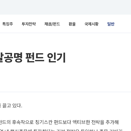
특징주
투자전략
채권/펀드
환율
국제시황
일반
갈공명 펀드 인기
끌고 있다.
드의 후속작으로 칭기스칸 펀드보다 액티브한 전략을 추가해