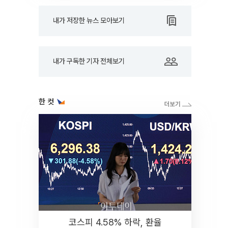
내가 저장한 뉴스 모아보기
내가 구독한 기자 전체보기
한 컷
코스피 4.58% 하락, 환율