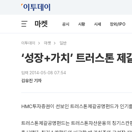
마켓
공시
시황
시세
장외/IPO
이투데이
마켓
일반
‘성장+가치’ 트러스톤 제
입력 2014-05-08 07:54
김유진 기자
HMC투자증권이 선보인 트러스톤제갈공명펀드가 인기를 
트러스톤제갈공명펀드는 트러스톤자산운용의 칭기스칸펀