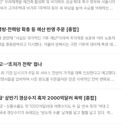
안” 우려재개발·재건축 활성화 및 비아파트 공급 확대 촉구 정부와 서울시의
정부가 고가주택과 비거주 1주택자 등의 세 부담을 높여 수요를 억제하는 카
키울 것이라며 세금이 아닌 공급이 근본적인 처방이라고 전면 반박했다.
방·전력망 확충 등 예산 반영 주문 [종합]
과 관련해 "사실상 국가적인 기후 재난"이라며 취약계층 보호와 야외 노동자
정력을 총동원하라고 지시했다. 아울러 반복되는 극한 기후에 대비해 폭염 대응
영하는 방안도 검토하라고 주문했다. 이 대통령은 이날 폭염·가뭄 대
예고⋯‘초저가 전략’ 접나
 AI 기업 딥시크가 6일 AI 서비스 전반의 가격을 대폭 인상한다고 예고했다.
 경쟁사들을 압박하며 시장 판도를 뒤흔들어온 만큼 이례적인 전략 변화로 평
 이날 공지를 통해 구체적인 인상 폭은 공개하지 않았지만 상당한 수
' 상반기 경상수지 흑자 2000억달러 육박 [종합]
급'⋯상품수출도 첫 1000억달러대 여행수지도 두 달 연속 흑자 '역대 2
국내 경상수지가 유례없는 '반도체 수출' 날개를 달고 훨훨 날고 있다. 역대
경상수지 뿐 아니라 상반기 경상수지 흑자도 2000억달러에 근접하며 사상 최