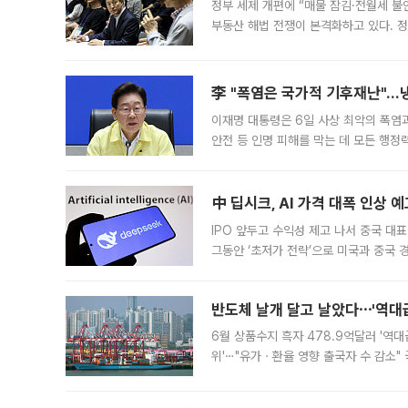
정부 세제 개편에 “매물 잠김·전월세 불
부동산 해법 전쟁이 본격화하고 있다. 
드를 꺼내자 서울시는 전·월세 부담만 
李 "폭염은 국가적 기후재난"…냉
이재명 대통령은 6일 사상 최악의 폭염
안전 등 인명 피해를 막는 데 모든 행
인프라 확충 계획을 내년도 예산안에 반
中 딥시크, AI 가격 대폭 인상 
IPO 앞두고 수익성 제고 나서 중국 대표
그동안 ‘초저가 전략’으로 미국과 중국
가된다. 블룸버그통신에 따르면 딥시크는
반도체 날개 달고 날았다⋯'역대급
6월 상품수지 흑자 478.9억달러 '역대
위'⋯"유가ㆍ환율 영향 출국자 수 감소" 
급 수출 호조가 매달 이어지면서 6월 
대 기