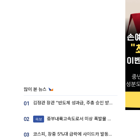
많이 본 뉴스
김정관 장관 “반도체 성과급, 주총 승인 받도록”…상법·자본시장법 개정 시사
01
중부내륙고속도로서 미상 폭발물 발견
02
속보
코스피, 장중 5%대 급락에 사이드카 발동…삼성·SK 동반 폭락
03