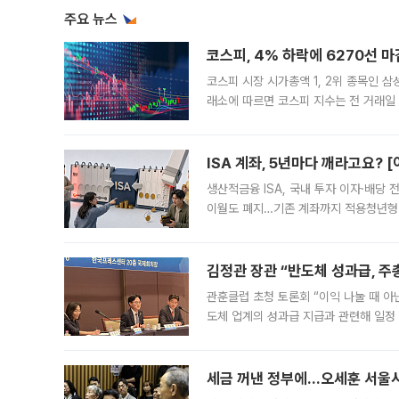
주요 뉴스
코스피, 4% 하락에 6270선 마
코스피 시장 시가총액 1, 2위 종목인 
래소에 따르면 코스피 지수는 전 거래일 대
1.81% 내린 6478.75에 출발한 코
다. 이날 오전
ISA 계좌, 5년마다 깨라고요? 
생산적금융 ISA, 국내 투자 이자·배당
이월도 폐지…기존 계좌까지 적용청년형 
는 5년마다 계좌를 해지하라는 건가요?”
편을
김정관 장관 “반도체 성과급, 
관훈클럽 초청 토론회 “이익 나눌 때 아
도체 업계의 성과급 지급과 관련해 일정
최근 상법·자본시장법 개정으로 기업 지
세금 꺼낸 정부에…오세훈 서울시장