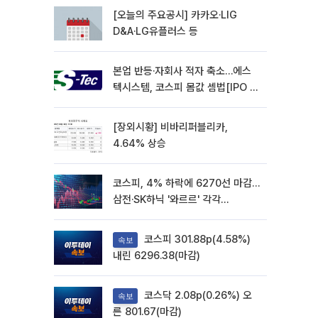
[오늘의 주요공시] 카카오·LIG
D&A·LG유플러스 등
본업 반등·자회사 적자 축소…에스
텍시스템, 코스피 몸값 셈법[IPO 엑
스레이]
[장외시황] 비바리퍼블리카,
4.64% 상승
코스피, 4% 하락에 6270선 마감…
삼전·SK하닉 '와르르' 각각
6%·10%대 급락
코스피 301.88p(4.58%)
속보
내린 6296.38(마감)
코스닥 2.08p(0.26%) 오
속보
른 801.67(마감)