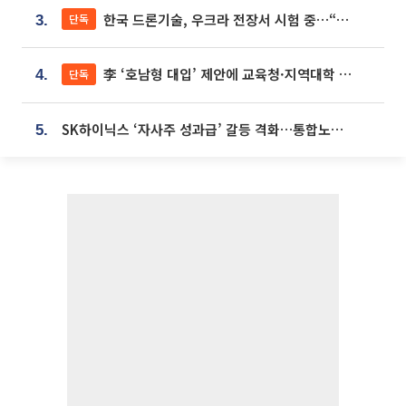
한국 드론기술, 우크라 전장서 시험 중…“스타트업 여러 곳 참여”
단독
3.
李 ‘호남형 대입’ 제안에 교육청·지역대학 서·논술형 입시 연계 '착수'
단독
4.
SK하이닉스 ‘자사주 성과급’ 갈등 격화…통합노조 출범 움직임
5.