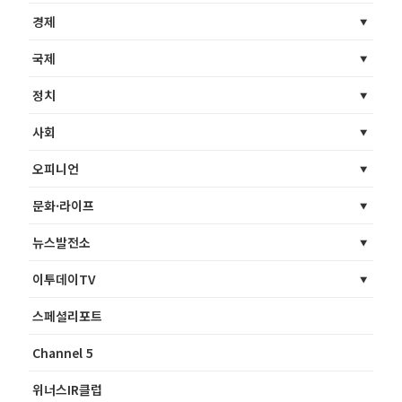
경제
국제
정치
사회
오피니언
문화·라이프
뉴스발전소
이투데이TV
스페셜리포트
Channel 5
위너스IR클럽