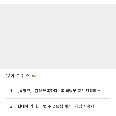
많이 본 뉴스
[특징주] “탄약 부족하다“ 美 국방부 증산 요청에⋯국내 방산주 급등세
1.
현대차·기아, 이번 주 임단협 재개…하청 사용자성 재심도 ‘변수’
2.