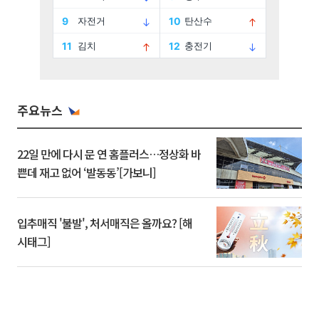
주요뉴스
22일 만에 다시 문 연 홈플러스…정상화 바
쁜데 재고 없어 ‘발동동’[가보니]
입추매직 '불발', 처서매직은 올까요? [해
시태그]