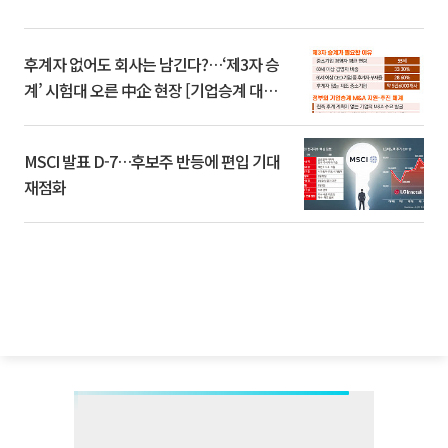
후계자 없어도 회사는 남긴다?…‘제3자 승
계’ 시험대 오른 中企 현장 [기업승계 대전
환]
MSCI 발표 D-7…후보주 반등에 편입 기대
재점화