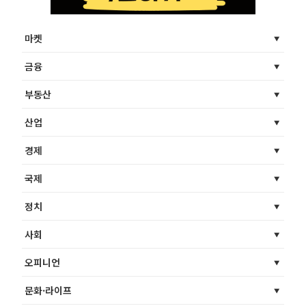
마켓
금융
부동산
산업
경제
국제
정치
사회
오피니언
문화·라이프