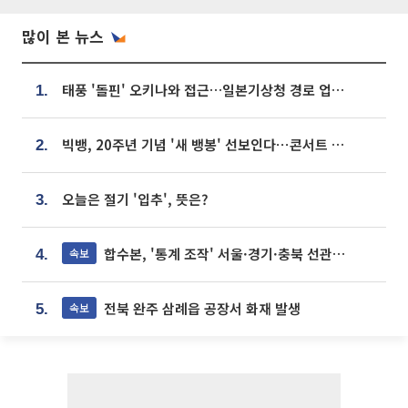
많이 본 뉴스
태풍 '돌핀' 오키나와 접근…일본기상청 경로 업데이트
1.
빅뱅, 20주년 기념 '새 뱅봉' 선보인다⋯콘서트 앞두고 팝업 개최
2.
오늘은 절기 '입추', 뜻은?
3.
합수본, '통계 조작' 서울·경기·충북 선관위 등 추가 압수수색
속보
4.
전북 완주 삼례읍 공장서 화재 발생
속보
5.