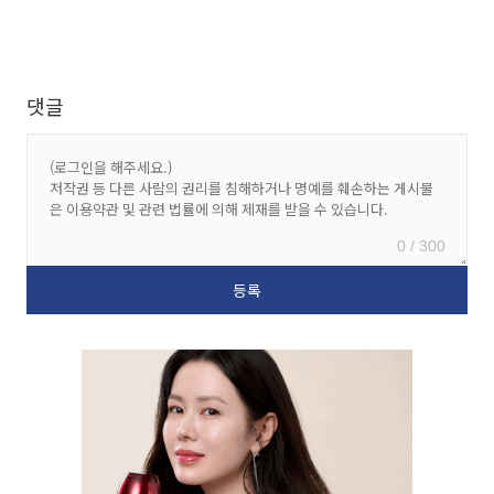
댓글
0 / 300