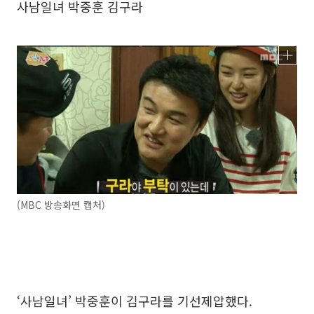
사남일녀 박중훈 김구라
(MBC 방송화면 캡처)
‘사남일녀’ 박중훈이 김구라를 기선제압했다.